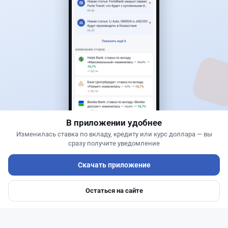
1
0
0
0
Новости
Асель Каженова
·
8 августа 2026 г., 15:03
Сотни лекарств подешевели в Казахстане:
какие препараты попали в список
В приложении удобнее
Изменилась ставка по вкладу, кредиту или курс доллара — вы
сразу получите уведомление
Скачать приложение
Остаться на сайте
Главная
Депозиты
Ипотеки
Авто
Войти
Меню
Читать дальше →
0
0
0
0