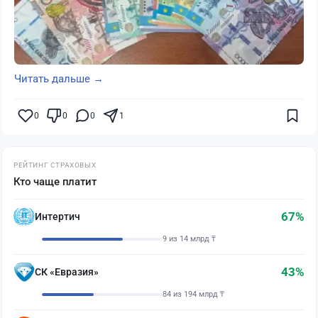
Читать дальше →
0
0
0
1
РЕЙТИНГ СТРАХОВЫХ
Кто чаще платит
67%
Интертич
9 из 14 млрд ₸
43%
СК «Евразия»
84 из 194 млрд ₸