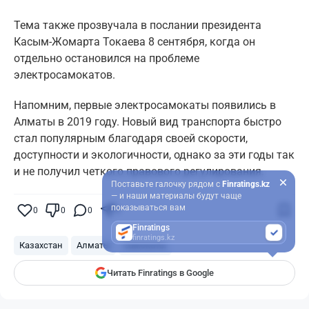
Тема также прозвучала в послании президента
Касым-Жомарта Токаева 8 сентября, когда он
отдельно остановился на проблеме
электросамокатов.
Напомним, первые электросамокаты появились в
Алматы в 2019 году. Новый вид транспорта быстро
стал популярным благодаря своей скорости,
доступности и экологичности, однако за эти годы так
и не получил четкого правового регулирования.
Поставьте галочку рядом с
Finratings.kz
— и наши материалы будут чаще
показываться вам
0
0
0
0
Finratings
finratings.kz
Казахстан
Алматы
самокаты
Читать Finratings в Google