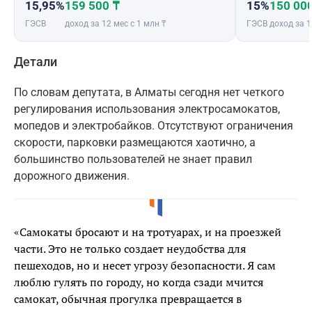
15,95%
159 500 ₸
15%
150 00
ГЭСВ
доход за 12 мес с 1 млн ₸
ГЭСВ
доход за 1
Детали
По словам депутата, в Алматы сегодня нет четкого
регулирования использования электросамокатов,
мопедов и электробайков. Отсутствуют ограничения
скорости, парковки размещаются хаотично, а
большинство пользователей не знает правил
дорожного движения.
«Самокаты бросают и на тротуарах, и на проезжей
части. Это не только создает неудобства для
пешеходов, но и несет угрозу безопасности. Я сам
люблю гулять по городу, но когда сзади мчится
самокат, обычная прогулка превращается в