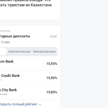
ать туристам из Казахстана
ПОЗИТОВ
годные депозиты
05.08
 12 мес
Накопительные
Фиксированные
dom Bank
15,95%
а
Credit Bank
15,90%
 +
u City Bank
15,85%
депозит
ткрыть полный рейтинг →