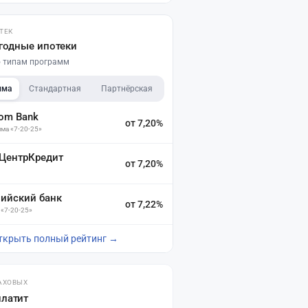
ТЕК
годные ипотеки
по типам программ
мма
Стандартная
Партнёрская
dom Bank
от 7,20%
ма «7-20-25»
 ЦентрКредит
от 7,20%
зийский банк
от 7,22%
 «7-20-25»
ткрыть полный рейтинг →
АХОВЫХ
платит