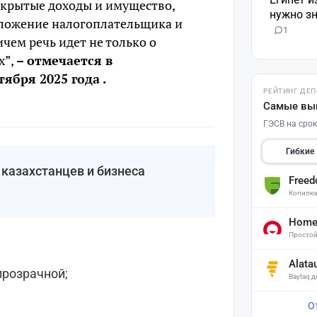
скрытые доходы и имущество,
нужно зн
оложение налогоплательщика и
1
чем речь идет не только о
х”,
– отмечается в
бря 2025 года .
РЕЙТИНГ ДЕ
Самые вы
ГЭСВ на срок
Гибкие
 казахстанцев и бизнеса
Free
Копилк
Home 
Простой
Alata
прозрачной;
Baytaq 
О