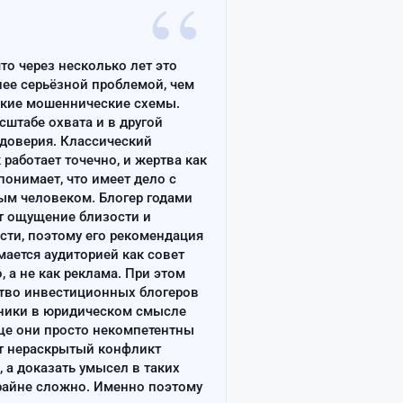
“
что через несколько лет это
лее серьёзной проблемой, чем
ские мошеннические схемы.
сштабе охвата и в другой
доверия. Классический
работает точечно, и жертва как
онимает, что имеет дело с
ым человеком. Блогер годами
т ощущение близости и
сти, поэтому его рекомендация
ается аудиторией как совет
, а не как реклама. При этом
тво инвестиционных блогеров
ники в юридическом смысле
ще они просто некомпетентны
т нераскрытый конфликт
, а доказать умысел в таких
райне сложно. Именно поэтому