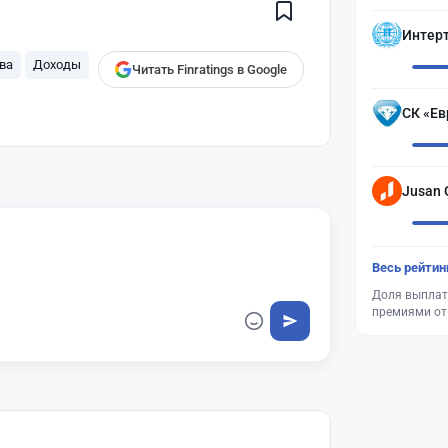
Finratings
finratings.kz
Интер
ва
Доходы
Читать Finratings в Google
СК «Ев
Jusan 
Весь рейтин
Доля выплат
премиями от