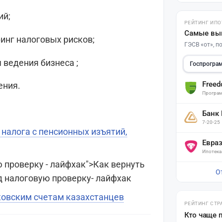
ий;
РЕЙТИНГ ИПО
Самые вы
инг налоговых рисков;
ГЭСВ «от», 
 ведения бизнеса ;
Госпрогра
Free
ения.
Програм
Банк
7-20-25
налога с пенсионных изъятий,
Евра
Ипотека
ю проверку - лайфхак">Как вернуть
О
д налоговую проверку- лайфхак
Поставьте галочку рядом с
ковским счетам казахстанцев
Finratings.kz
— и наши материалы
РЕЙТИНГ СТР
будут чаще показываться вам
Кто чаще 