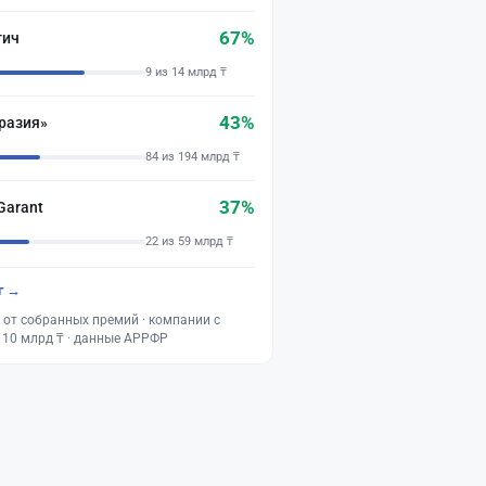
67%
тич
9 из 14 млрд ₸
43%
разия»
84 из 194 млрд ₸
37%
Garant
22 из 59 млрд ₸
г →
 от собранных премий · компании с
 10 млрд ₸ · данные АРРФР