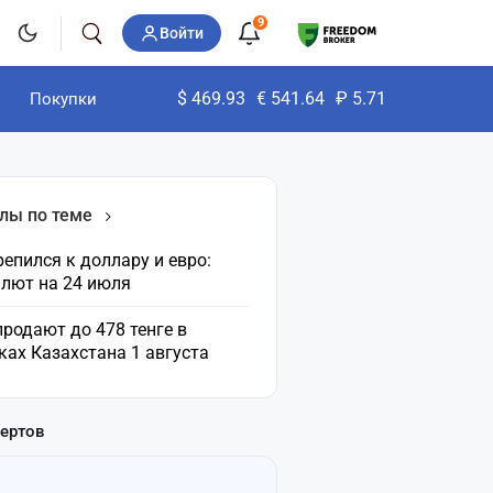
9
Войти
$
469.93
€
541.64
₽
5.71
Покупки
лы по теме
репился к доллару и евро:
алют на 24 июля
родают до 478 тенге в
ах Казахстана 1 августа
пертов