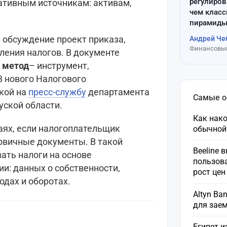
регулиров
ативным источникам: активам,
чем клас
пирамиды
 обсуждение проект приказа,
Андрей Че
Финансовый
ления налогов. В документе
 метод
– инструмент,
3 нового Налогового
кой на
пресс-службу
департамента
Самые 
уской области.
Как нако
чаях, если налогоплательщик
обычной
ервичные документы. В такой
Beeline 
ать налоги на основе
пользов
и: данных о собственности,
рост це
одах и оборотах.
Altyn Ba
для зае
Египет и