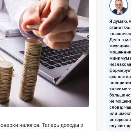
Я думаю, 
станет бо
классиче
Дело в ма
механике 
мошенник 
минимум п
незнаком
формируе
экспертно
восприним
знакомого
большинс
не мошен
слова: ча
или имею
интересов
оверки налогов. Теперь доходы и
случаях к