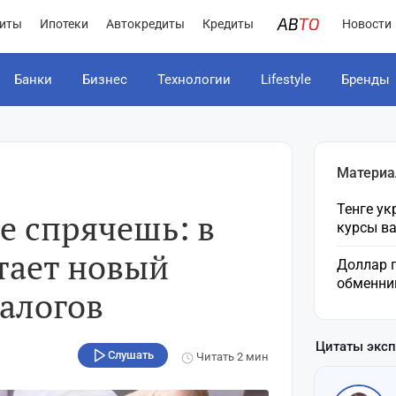
иты
Ипотеки
Автокредиты
Кредиты
Новости
Банки
Бизнес
Технологии
Lifestyle
Бренды
Материа
Тенге ук
е спрячешь: в
курсы в
тает новый
Доллар п
обменник
алогов
Цитаты экс
Слушать
Читать
2 мин