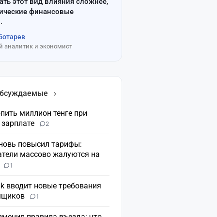
ать этот вид влияния сложнее,
сические финансовые
.
ботарев
 аналитик и экономист
обсуждаемые
пить миллион тенге при
 зарплате
2
вновь повысил тарифы:
атели массово жалуются на
н
1
nk вводит новые требования
мщиков
1
зменил правила въезда: что