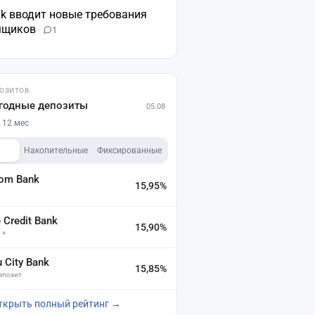
nk вводит новые требования
мщиков
1
ПОЗИТОВ
годные депозиты
05.08
 12 мес
Накопительные
Фиксированные
dom Bank
15,95%
а
Credit Bank
15,90%
 +
u City Bank
15,85%
депозит
ткрыть полный рейтинг →