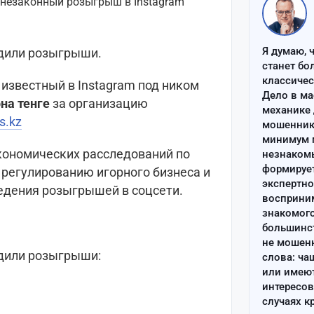
Я думаю, 
одили розыгрыши.
станет бо
классиче
 известный в Instagram под ником
Дело в ма
на тенге
за организацию
механике 
s.kz
мошенник 
минимум п
кономических расследований по
незнаком
формируе
 регулированию игорного бизнеса и
экспертно
едения розыгрышей в соцсети.
восприним
знакомого
большинс
не мошен
одили розыгрыши:
слова: ча
или имею
интересов
случаях к