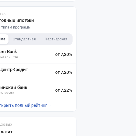
ТЕК
годные ипотеки
по типам программ
мма
Стандартная
Партнёрская
dom Bank
от 7,20%
ма «7-20-25»
 ЦентрКредит
от 7,20%
зийский банк
от 7,22%
 «7-20-25»
ткрыть полный рейтинг →
АХОВЫХ
платит