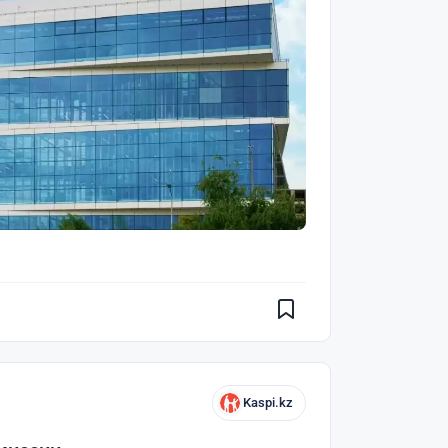
Kaspi.kz