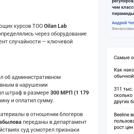
регулиров
чем клас
пирамиды
Андрей Че
ающих курсов ТОО
Oilan Lab
Финансовый
определялись через оборудование
мент случайности — ключевой
Самые 
Как нако
обычной
ол об административном
овным в нарушении
311 тыс.
чил штраф в размере
300 МРП (1 179
сколько 
вину и оплатил сумму.
других 
материалы в отношении блогеров
Beeline 
пользов
абылова
переданы в департамент
рост це
йствиях суд усмотрел признаки