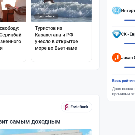
Интер
СК «Ев
Jusan 
Весь рейтин
Доля выплат
премиями от
ForteBank
озит самым доходным