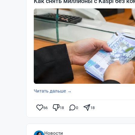
Как снять миллионы с Kaspi без ко
Читать дальше →
66
18
0
18
Новости