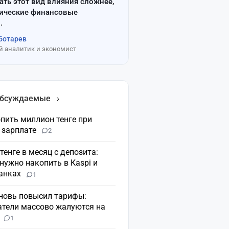
ать этот вид влияния сложнее,
сические финансовые
.
ботарев
 аналитик и экономист
обсуждаемые
пить миллион тенге при
 зарплате
2
 тенге в месяц с депозита:
нужно накопить в Kaspi и
банках
1
вновь повысил тарифы:
атели массово жалуются на
н
1