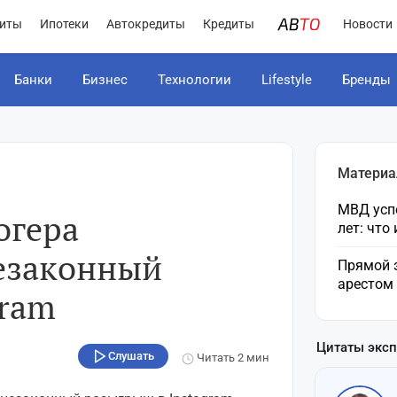
иты
Ипотеки
Автокредиты
Кредиты
Новости
Банки
Бизнес
Технологии
Lifestyle
Бренды
Материа
МВД усп
огера
лет: что
езаконный
Прямой 
арестом
gram
Цитаты экс
Слушать
Читать
2 мин