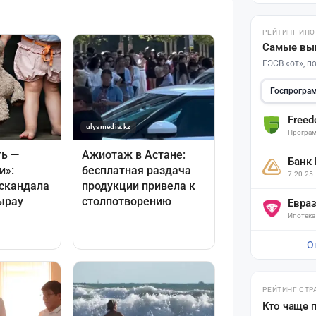
РЕЙТИНГ ИПО
Самые вы
ГЭСВ «от», 
Госпрогра
Free
Програм
Банк
7-20-25
Евра
Ипотека
О
РЕЙТИНГ СТР
Кто чаще 