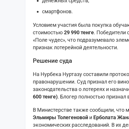
денежных средств,
смартфонов.
Условием участия была покупка обуч
стоимостью
29 990 тенге
. Победители 
«Поле чудес», что подразумевало эле
признак лотерейной деятельности.
Решение суда
На Нурбека Нуртазу составили проток
правонарушении. Суд признал его вин
законодательства о лотереях и назна
600 тенге)
. Блогер полностью признал 
В Министерстве также сообщили, что 
Эльмиры Толегеновой
и
Ерболата Жан
экономических расследований. В их де