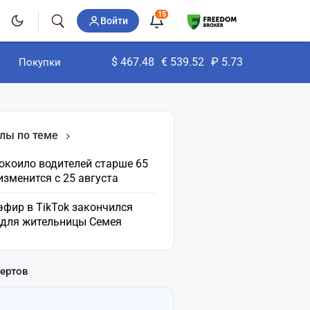
15
Войти
$
467.48
€
539.52
₽
5.73
Покупки
лы по теме
окоило водителей старше 65
 изменится с 25 августа
эфир в TikTok закончился
 для жительницы Семея
пертов