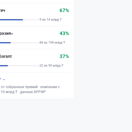
67%
тич
9 из 14 млрд ₸
43%
разия»
84 из 194 млрд ₸
37%
Garant
22 из 59 млрд ₸
г →
 от собранных премий · компании с
 10 млрд ₸ · данные АРРФР