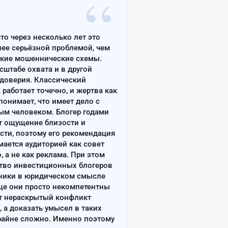
“
что через несколько лет это
лее серьёзной проблемой, чем
ские мошеннические схемы.
сштабе охвата и в другой
доверия. Классический
работает точечно, и жертва как
онимает, что имеет дело с
ым человеком. Блогер годами
т ощущение близости и
сти, поэтому его рекомендация
ается аудиторией как совет
, а не как реклама. При этом
тво инвестиционных блогеров
ники в юридическом смысле
ще они просто некомпетентны
т нераскрытый конфликт
, а доказать умысел в таких
райне сложно. Именно поэтому