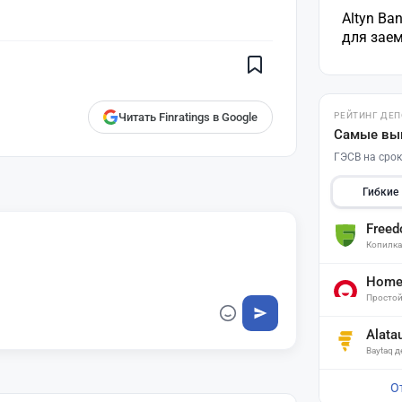
Поставьте галочку рядом с
Altyn Ba
Finratings.kz
— и наши материалы
будут чаще показываться вам
для зае
Finratings
finratings.kz
Читать Finratings в Google
РЕЙТИНГ ДЕ
Самые вы
ГЭСВ на срок
Гибкие
Free
Копилк
Home 
Простой
Alata
Baytaq 
О