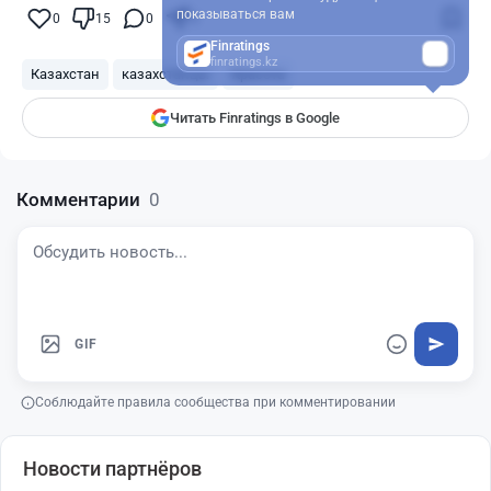
показываться вам
0
15
0
0
Finratings
finratings.kz
Казахстан
казахстанцы
Красота
Читать Finratings в Google
Комментарии
0
GIF
Соблюдайте правила сообщества при комментировании