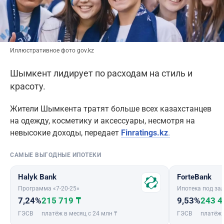
Иллюстративное фото gov.kz
Шымкент лидирует по расходам на стиль и
красоту.
Жители Шымкента тратят больше всех казахстанцев
на одежду, косметику и аксессуары, несмотря на
невысокие доходы, передает
Finratings.kz
.
САМЫЕ ВЫГОДНЫЕ ИПОТЕКИ
Halyk Bank
ForteBank
Программа «7-20-25»
Ипотека под зал
7,24%
215 719 ₸
9,53%
243 4
ГЭСВ
платёж в месяц с 24 млн ₸
ГЭСВ
платёж 