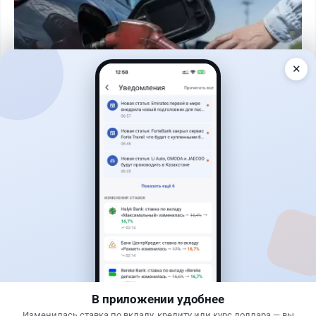
✕
Читать дальше →
0
0
0
0
Новости
Жанна Амирова
·
4 августа 2026 г., 10:17
Въезд в Казахстан изменят: иностранцам
понадобится разрешение
В приложении удобнее
Изменилась ставка по вкладу, кредиту или курс доллара — вы