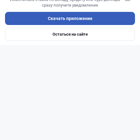
сразу получите уведомление
Скачать приложение
Остаться на сайте
Главная
Депозиты
Ипотеки
Авто
Войти
Меню
Читать дальше →
27
6
0
1
Банки
Теңіз Боташ
·
4 августа 2026 г., 20:30
Как сохранить экран Kaspi.kz, если приложение
запрещает скриншоты