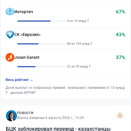
67%
Интертич
9 из 14 млрд ₸
43%
СК «Евразия»
84 из 194 млрд ₸
37%
Jusan Garant
22 из 59 млрд ₸
Весь рейтинг →
Доля выплат от собранных премий · компании с премиями от 10 млрд
₸ · данные АРРФР
Новости
Жанна Амирова
·
6 августа 2026 г., 15:29
БЦК заблокировал перевод - казахстанцы