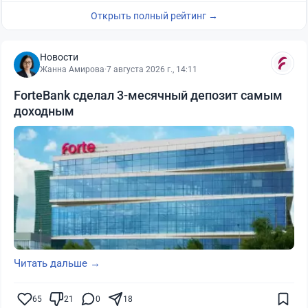
Открыть полный рейтинг →
Новости
Жанна Амирова
·
7 августа 2026 г., 14:11
ForteBank сделал 3-месячный депозит самым
доходным
Читать дальше →
65
21
0
18