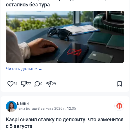
остались без тура
Читать дальше →
31
77
0
29
Банки
Теңіз Боташ
·
3 августа 2026 г., 12:35
Kaspi снизил ставку по депозиту: что изменится
с 5 августа