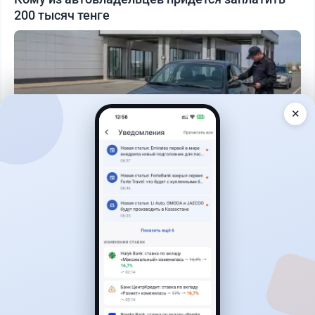
200 тысяч тенге
✕
Читать дальше →
40
13
0
11
Новости
Жанна Амирова
·
7 августа 2026 г., 16:11
Home Credit Bank урезал ставки по депозитам