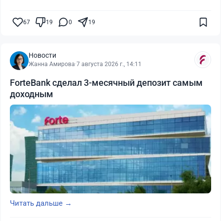
67
19
0
19
Новости
Жанна Амирова
·
7 августа 2026 г., 14:11
ForteBank сделал 3-месячный депозит самым
доходным
Читать дальше →