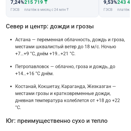
7,24%
215 719 ₸
9,53%
243 4
ГЭСВ
платёж в месяц с 24 млн ₸
ГЭСВ
платёж 
Север и центр: дожди и грозы
Астана — переменная облачность, дождь и гроза,
местами шквалистый ветер до 18 м/с. Ночью
+7…+9 °C, днём +19…+21 °C.
Петропавловск — облачно, гроза и дождь, до
+14…+16 °C днём.
Костанай, Кокшетау, Караганда, Жезказган —
местами грозы и кратковременные дожди,
дневная температура колеблется от +18 до +22
°C.
Юг: преимущественно сухо и тепло