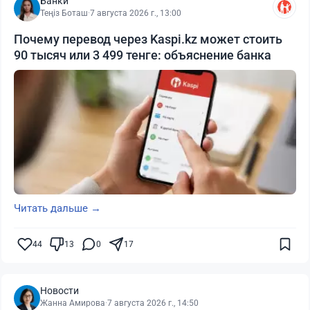
Банки
Теңіз Боташ
·
7 августа 2026 г., 13:00
Почему перевод через Kaspi.kz может стоить
90 тысяч или 3 499 тенге: объяснение банка
Читать дальше →
44
13
0
17
Новости
Жанна Амирова
·
7 августа 2026 г., 14:50