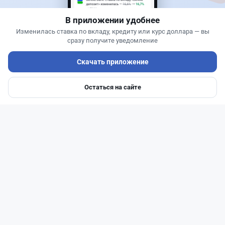
В приложении удобнее
Изменилась ставка по вкладу, кредиту или курс доллара — вы
сразу получите уведомление
Скачать приложение
Остаться на сайте
Главная
Депозиты
Ипотеки
Авто
Войти
Меню
Читать дальше →
14
51
0
23
Новости
Жанна Амирова
·
7 августа 2026 г., 16:52
Той в минус: почему свадьба в Казахстане
больше не окупается