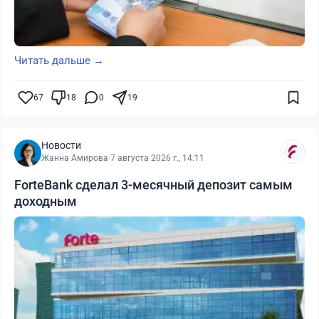
Читать дальше →
67
18
0
19
Новости
Жанна Амирова
·
7 августа 2026 г., 14:11
ForteBank сделал 3-месячный депозит самым
доходным