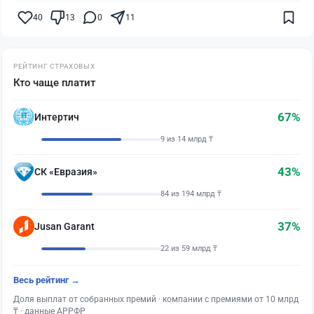
40
13
0
11
РЕЙТИНГ СТРАХОВЫХ
Кто чаще платит
67%
Интертич
9 из 14 млрд ₸
43%
СК «Евразия»
84 из 194 млрд ₸
37%
Jusan Garant
22 из 59 млрд ₸
Весь рейтинг →
Доля выплат от собранных премий · компании с премиями от 10 млрд
₸ · данные АРРФР