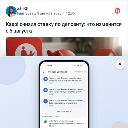
Банки
Теңіз Боташ
·
3 августа 2026 г., 12:35
Kaspi снизил ставку по депозиту: что изменится
с 5 августа
✕
Читать дальше →
30
76
0
25