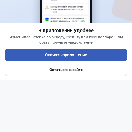
Новости
Жанна Амирова
·
6 августа 2026 г., 15:29
БЦК заблокировал перевод - казахстанцы
остались без тура
В приложении удобнее
Изменилась ставка по вкладу, кредиту или курс доллара — вы
сразу получите уведомление
Скачать приложение
Остаться на сайте
Главная
Депозиты
Ипотеки
Авто
Войти
Меню
Читать дальше →
31
77
0
29
Новости
Жанна Амирова
·
6 августа 2026 г., 16:11