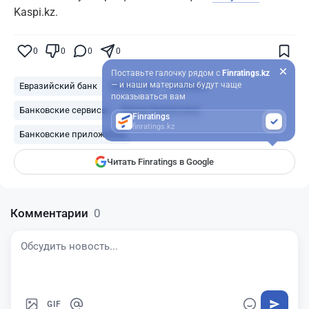
Kaspi.kz.
0
0
0
0
Поставьте галочку рядом с
Finratings.kz
— и наши материалы будут чаще
Евразийский банк
Казахстан
Полиция
показываться вам
Банковские сервисы
Банки Казахстана
Finratings
finratings.kz
Банковские приложения
Читать Finratings в Google
Комментарии
0
GIF