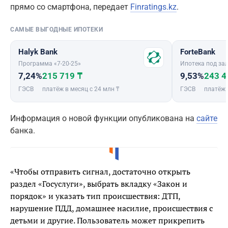
прямо со смартфона, передает
Finratings.kz
.
САМЫЕ ВЫГОДНЫЕ ИПОТЕКИ
Halyk Bank
ForteBank
Программа «7-20-25»
Ипотека под зал
7,24%
215 719 ₸
9,53%
243 4
ГЭСВ
платёж в месяц с 24 млн ₸
ГЭСВ
платёж 
Информация о новой функции опубликована на
сайте
банка.
«Чтобы отправить сигнал, достаточно открыть
раздел «Госуслуги», выбрать вкладку «Закон и
порядок» и указать тип происшествия: ДТП,
нарушение ПДД, домашнее насилие, происшествия с
детьми и другие. Пользователь может прикрепить