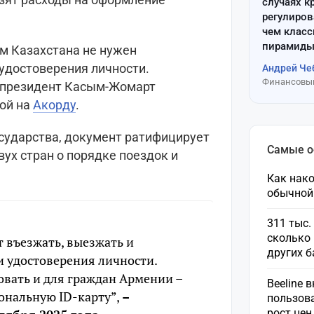
случаях к
регулиров
чем клас
пирамиды
м Казахстана не нужен
удостоверения личности.
Андрей Че
Финансовый
 президент Касым-Жомарт
ой на
Акорду
.
осударства, документ ратифицирует
Самые 
ух стран о порядке поездок и
Как нако
обычной
311 тыс.
сколько 
т въезжать, выезжать и
других 
и удостоверения личности.
овать и для граждан Армении –
Beeline 
ональную ID-карту”,
–
пользов
рост це