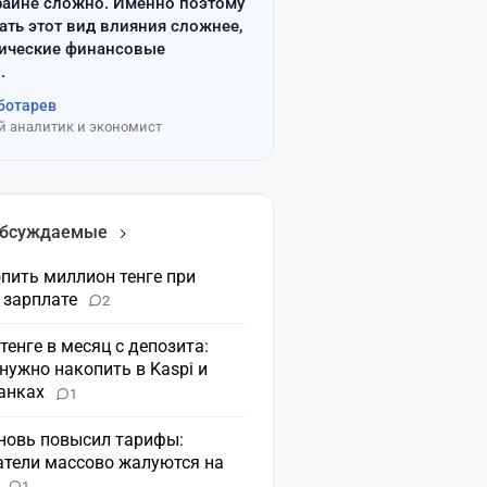
райне сложно. Именно поэтому
ать этот вид влияния сложнее,
сические финансовые
.
ботарев
 аналитик и экономист
обсуждаемые
пить миллион тенге при
 зарплате
2
 тенге в месяц с депозита:
нужно накопить в Kaspi и
банках
1
вновь повысил тарифы:
атели массово жалуются на
н
1