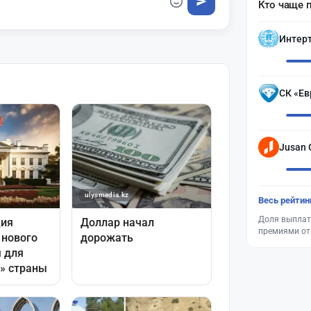
Кто чаще 
Интер
СК «Ев
Jusan 
Весь рейтин
Доля выплат
премиями от