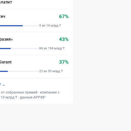
платит
67%
тич
9 из 14 млрд ₸
43%
разия»
84 из 194 млрд ₸
37%
Garant
22 из 59 млрд ₸
г →
 от собранных премий · компании с
 10 млрд ₸ · данные АРРФР