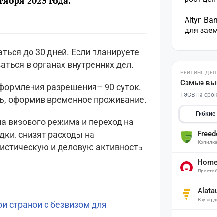
ября 2025 года.
Altyn Ba
для зае
ться до 30 дней. Если планируете
аться в органах внутренних дел.
РЕЙТИНГ ДЕ
Самые вы
формления разрешения– 90 суток.
ГЭСВ на срок
ь, оформив временное проживание.
Гибкие
на визового режима и переход на
Free
дки, снизят расходы на
Копилк
истическую и деловую активность
Home 
Простой
Alata
Baytaq 
й страной с безвизом для