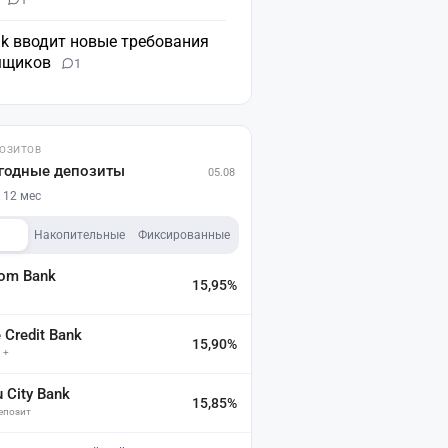
nk вводит новые требования
мщиков
1
ПОЗИТОВ
годные депозиты
05.08
 12 мес
Накопительные
Фиксированные
dom Bank
15,95%
а
Credit Bank
15,90%
 +
u City Bank
15,85%
депозит