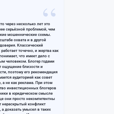
“
что через несколько лет это
лее серьёзной проблемой, чем
ские мошеннические схемы.
сштабе охвата и в другой
доверия. Классический
работает точечно, и жертва как
онимает, что имеет дело с
ым человеком. Блогер годами
т ощущение близости и
сти, поэтому его рекомендация
ается аудиторией как совет
, а не как реклама. При этом
тво инвестиционных блогеров
ники в юридическом смысле
ще они просто некомпетентны
т нераскрытый конфликт
, а доказать умысел в таких