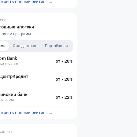
ткрыть полный рейтинг →
ТЕК
годные ипотеки
по типам программ
мма
Стандартная
Партнёрская
dom Bank
от 7,20%
ма «7-20-25»
 ЦентрКредит
от 7,20%
зийский банк
от 7,22%
 «7-20-25»
ткрыть полный рейтинг →
АХОВЫХ