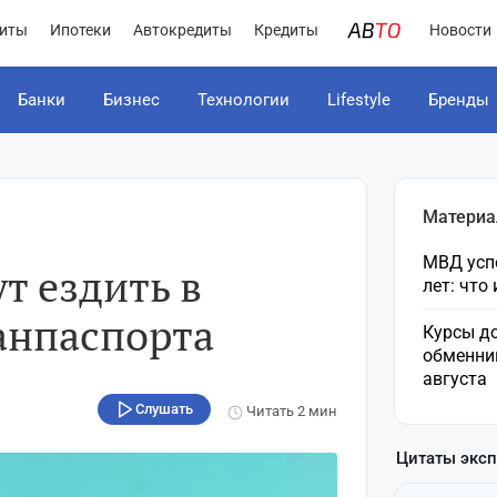
иты
Ипотеки
Автокредиты
Кредиты
Новости
Банки
Бизнес
Технологии
Lifestyle
Бренды
Материа
МВД усп
т ездить в
лет: что
анпаспорта
Курсы до
обменни
августа
Слушать
Читать
2 мин
Цитаты экс