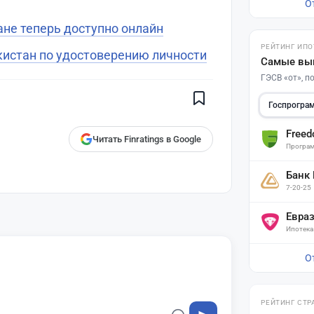
О
ане теперь доступно онлайн
РЕЙТИНГ ИПО
Поставьте галочку рядом с
кистан по удостоверению личности
Самые вы
Finratings.kz
— и наши материалы
будут чаще показываться вам
ГЭСВ «от», 
Finratings
finratings.kz
Госпрогра
Free
Читать Finratings в Google
Програм
Банк
7-20-25
Евра
Ипотека
О
РЕЙТИНГ СТР