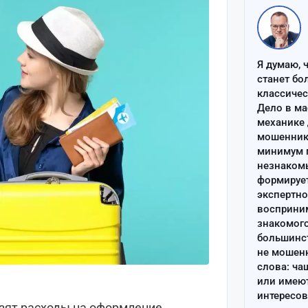
Я думаю, 
станет бо
классиче
Дело в ма
механике 
мошенник 
минимум п
незнаком
формируе
экспертно
восприним
знакомого
большинс
не мошен
слова: ча
или имею
интересов
изят расходы на оформление