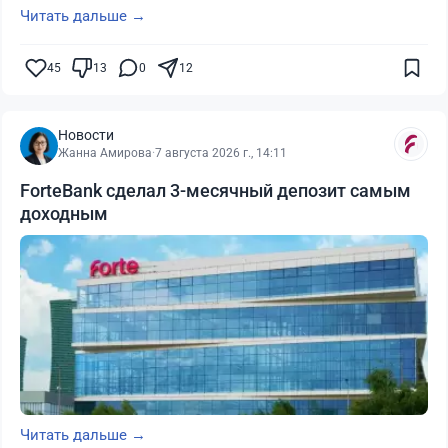
Читать дальше →
45
13
0
12
Новости
Жанна Амирова
·
7 августа 2026 г., 14:11
ForteBank сделал 3-месячный депозит самым
доходным
Читать дальше →