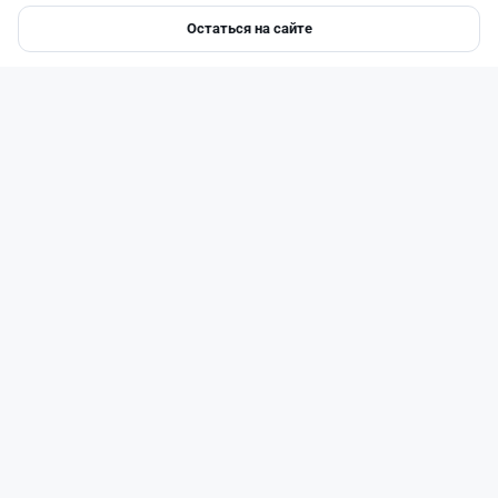
Остаться на сайте
Главная
Депозиты
Ипотеки
Авто
Войти
Меню
Читать дальше →
51
13
0
21
Новости
Жанна Амирова
·
4 августа 2026 г., 10:17
Въезд в Казахстан изменят: иностранцам
понадобится разрешение