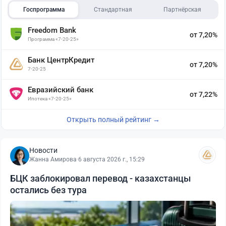
Госпрограмма
Стандартная
Партнёрская
Freedom Bank
от 7,20%
Программа «7-20-25»
Банк ЦентрКредит
от 7,20%
7-20-25
Евразийский банк
от 7,22%
Ипотека «7-20-25»
Открыть полный рейтинг →
Новости
Жанна Амирова
·
6 августа 2026 г., 15:29
БЦК заблокировал перевод - казахстанцы
остались без тура