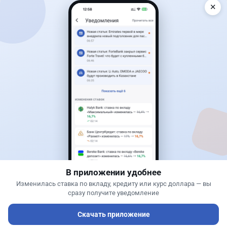
✕
Читать дальше →
30
76
0
25
Банки
Теңіз Боташ
·
4 августа 2026 г., 20:30
Как сохранить экран Kaspi.kz, если приложение
запрещает скриншоты
В приложении удобнее
Изменилась ставка по вкладу, кредиту или курс доллара — вы
сразу получите уведомление
Скачать приложение