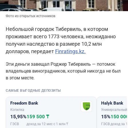
Фото из открытых источников
Небольшой городок Тибервиль, в котором
проживает всего 1773 человека, неожиданно
получил наследство в размере 10,2 млн
долларов, передает
Finratings.kz.
Эти деньги завещал Роджер Тибервиль — потомок
владельцев виноградников, который никогда не был
в этом месте.
САМЫЕ ВЫГОДНЫЕ ДЕПОЗИТЫ
Freedom Bank
Halyk Bank
Копилка
Универсальный
15,95%
159 500 ₸
15%
150 00
ГЭСВ
доход за 12 мес с 1 млн ₸
ГЭСВ
доход за 1