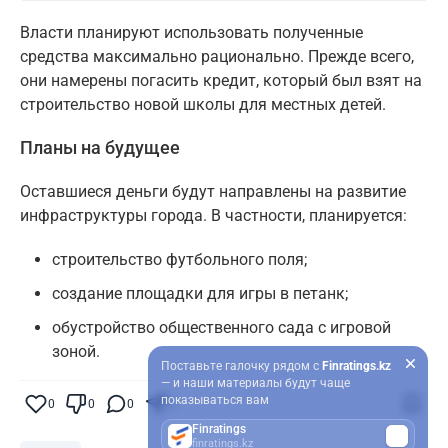
Власти планируют использовать полученные
средства максимально рационально. Прежде всего,
они намерены погасить кредит, который был взят на
строительство новой школы для местных детей.
Планы на будущее
Оставшиеся деньги будут направлены на развитие
инфраструктуры города. В частности, планируется:
строительство футбольного поля;
создание площадки для игры в петанк;
обустройство общественного сада с игровой
зоной.
Поставьте галочку рядом с
Finratings.kz
— и наши материалы будут чаще
показываться вам
0
0
0
0
Finratings
finratings.kz