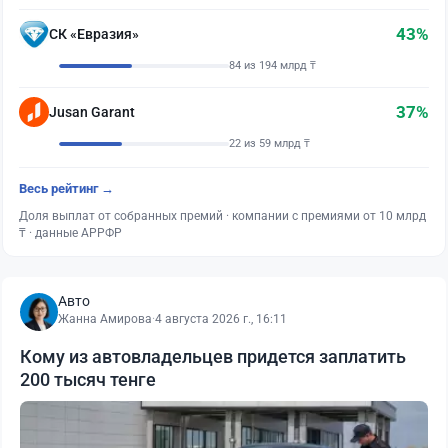
43%
СК «Евразия»
84 из 194 млрд ₸
37%
Jusan Garant
22 из 59 млрд ₸
Весь рейтинг →
Доля выплат от собранных премий · компании с премиями от 10 млрд
₸ · данные АРРФР
Авто
Жанна Амирова
·
4 августа 2026 г., 16:11
Кому из автовладельцев придется заплатить
200 тысяч тенге