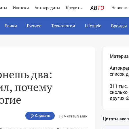
иты
Ипотеки
Автокредиты
Кредиты
Новости
Банки
Бизнес
Технологии
Lifestyle
Бренды
Материа
Автокред
рнешь два:
список 
ил, почему
311 тыс.
сколько 
огие
других б
Слушать
Читать
3 мин
Цитаты экс