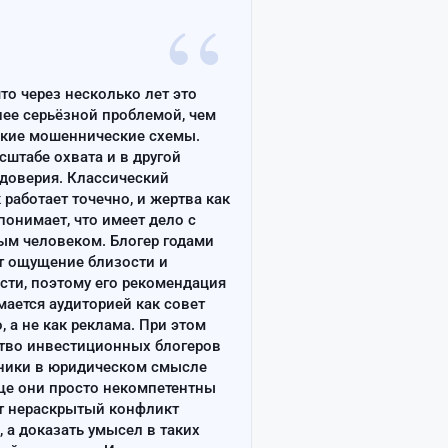
“
что через несколько лет это
лее серьёзной проблемой, чем
ские мошеннические схемы.
сштабе охвата и в другой
доверия. Классический
работает точечно, и жертва как
онимает, что имеет дело с
ым человеком. Блогер годами
т ощущение близости и
сти, поэтому его рекомендация
ается аудиторией как совет
, а не как реклама. При этом
тво инвестиционных блогеров
ники в юридическом смысле
ще они просто некомпетентны
т нераскрытый конфликт
, а доказать умысел в таких