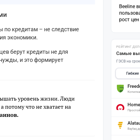
Beeline 
пользов
ми
рост це
ы по кредитам – не следствие
ния экономики.
РЕЙТИНГ ДЕ
цев берут кредиты не для
Самые вы
нужды, и это формирует
ГЭСВ на срок
Гибкие
Free
Копилк
вышать уровень жизни. Люди
Home 
 а потому что не хватает на
Простой
аинов.
Alata
Baytaq 