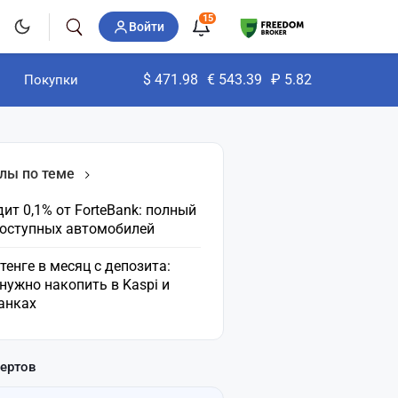
15
Войти
$
471.98
€
543.39
₽
5.82
Покупки
лы по теме
ит 0,1% от ForteBank: полный
доступных автомобилей
 тенге в месяц с депозита:
нужно накопить в Kaspi и
анках
пертов