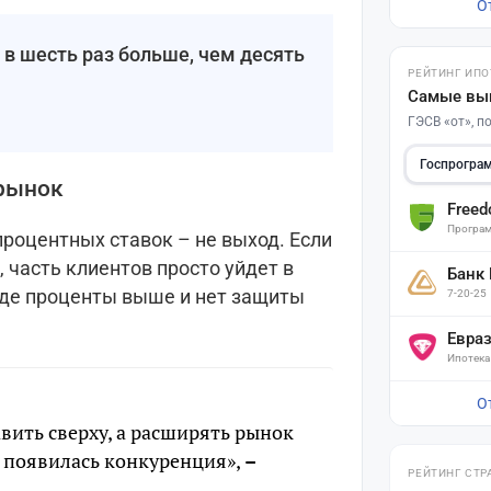
О
 в шесть раз больше, чем десять
РЕЙТИНГ ИПО
Самые вы
ГЭСВ «от», 
Госпрогра
 рынок
Free
Програм
роцентных ставок – не выход. Если
 часть клиентов просто уйдет в
Банк
где проценты выше и нет защиты
7-20-25
Евра
Ипотека
О
вить сверху, а расширять рынок
ы появилась конкуренция»,
–
РЕЙТИНГ СТР