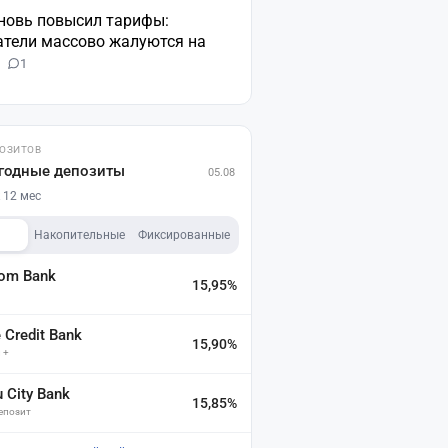
вновь повысил тарифы:
атели массово жалуются на
н
1
ПОЗИТОВ
годные депозиты
05.08
 12 мес
Накопительные
Фиксированные
dom Bank
15,95%
а
Credit Bank
15,90%
 +
u City Bank
15,85%
депозит