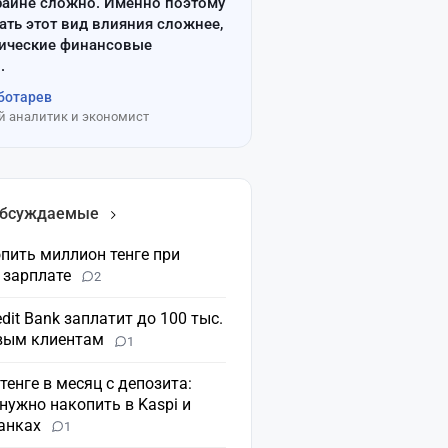
райне сложно. Именно поэтому
ать этот вид влияния сложнее,
сические финансовые
.
ботарев
 аналитик и экономист
обсуждаемые
пить миллион тенге при
 зарплате
2
dit Bank заплатит до 100 тыс.
овым клиентам
1
 тенге в месяц с депозита:
нужно накопить в Kaspi и
банках
1