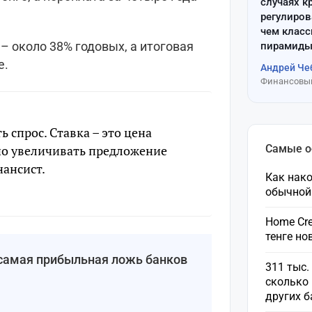
случаях к
регулиров
чем клас
– около 38% годовых, а итоговая
пирамиды
е.
Андрей Че
Финансовый
ть спрос. Ставка – это цена
жно увеличивать предложение
Самые 
нансист.
Как нако
обычной
Home Cre
тенге н
: самая прибыльная ложь банков
311 тыс.
сколько 
других 