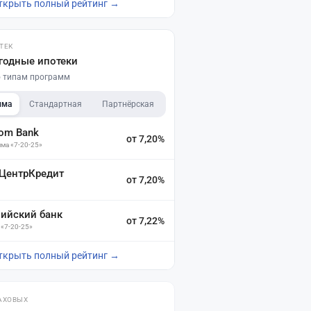
ткрыть полный рейтинг →
ТЕК
годные ипотеки
по типам программ
мма
Стандартная
Партнёрская
dom Bank
от 7,20%
ма «7-20-25»
 ЦентрКредит
от 7,20%
зийский банк
от 7,22%
 «7-20-25»
ткрыть полный рейтинг →
АХОВЫХ