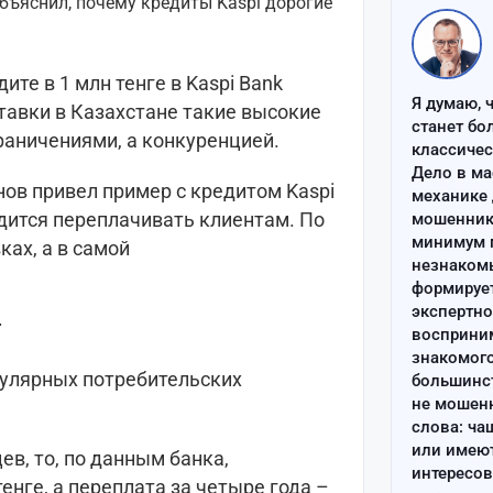
ите в 1 млн тенге в Kaspi Bank
Я думаю, 
ставки в Казахстане такие высокие
станет бо
граничениями, а конкуренцией.
классиче
Дело в ма
ов привел пример с кредитом Kaspi
механике 
одится переплачивать клиентам. По
мошенник 
минимум п
ках, а в самой
незнаком
формируе
экспертно
т
восприним
знакомого
пулярных потребительских
большинс
не мошен
слова: ча
или имею
ев, то, по данным банка,
интересов
енге, а переплата за четыре года –