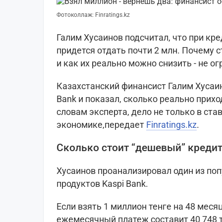
Фотоколлаж: Finratings.kz
Галим Хусаинов подсчитал, что при кред
придется отдать почти 2 млн. Почему 
и как их реально можно снизить - не о
Казахстанский финансист Галим Хусаин
Bank и показал, сколько реально прих
словам эксперта, дело не только в став
экономике,передает
Finratings.kz
.
Сколько стоит “дешевый” креди
Хусаинов проанализировал один из по
продуктов Kaspi Bank.
Если взять 1 миллион тенге на 48 месяц
ежемесячный платеж составит 40 748 т