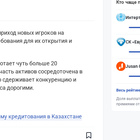
Кто чаще 
Интер
приход новых игроков на
бования для их открытия и
СК «Ев
ботает чуть больше 20
Jusan 
часть активов сосредоточена в
то сдерживает конкуренцию и
са дорогими.
Весь рейтин
Доля выплат
премиями от
му кредитования в Kaзахстане