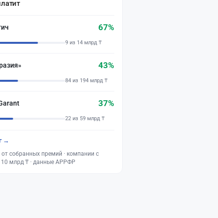
платит
67%
тич
9 из 14 млрд ₸
43%
разия»
84 из 194 млрд ₸
37%
Garant
22 из 59 млрд ₸
г →
 от собранных премий · компании с
 10 млрд ₸ · данные АРРФР