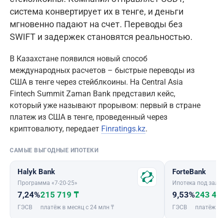
система конвертирует их в тенге, и деньги
мгновенно падают на счет. Переводы без
SWIFT и задержек становятся реальностью.
В Казахстане появился новый способ
международных расчетов – быстрые переводы из
США в тенге через стейблкоины. На Central Asia
Fintech Summit Zaman Bank представил кейс,
который уже называют прорывом: первый в стране
платеж из США в тенге, проведенный через
криптовалюту, передает
Finratings.kz
.
САМЫЕ ВЫГОДНЫЕ ИПОТЕКИ
Halyk Bank
ForteBank
Программа «7-20-25»
Ипотека под зал
7,24%
215 719 ₸
9,53%
243 4
ГЭСВ
платёж в месяц с 24 млн ₸
ГЭСВ
платёж 