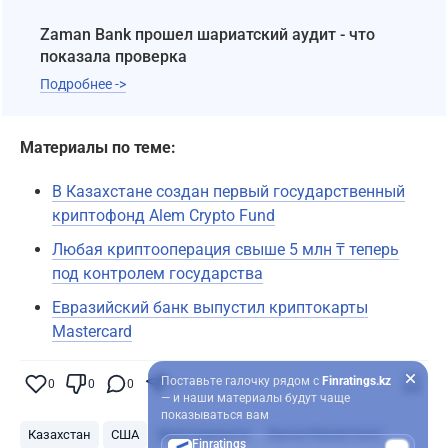
Zaman Bank прошел шариатский аудит - что
показала проверка
Подробнее ->
Материалы по теме:
В Казахстане создан первый государственный
криптофонд Alem Crypto Fund
Любая криптооперация свыше 5 млн ₸ теперь
под контролем государства
Евразийский банк выпустил криптокарты
Mastercard
Поставьте галочку рядом с
Finratings.kz
0
0
0
0
— и наши материалы будут чаще
показываться вам
Казахстан
США
Криптовалюта
Банки Казахстана
Finratings