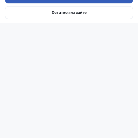
Остаться на сайте
Главная
Депозиты
Ипотеки
Авто
Войти
Меню
Читать дальше →
51
13
0
21
Новости
Жанна Амирова
·
4 августа 2026 г., 10:17
Въезд в Казахстан изменят: иностранцам
понадобится разрешение