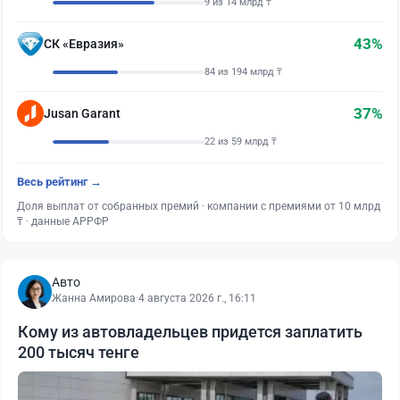
9 из 14 млрд ₸
43%
СК «Евразия»
84 из 194 млрд ₸
37%
Jusan Garant
22 из 59 млрд ₸
Весь рейтинг →
Доля выплат от собранных премий · компании с премиями от 10 млрд
₸ · данные АРРФР
Авто
Жанна Амирова
·
4 августа 2026 г., 16:11
Кому из автовладельцев придется заплатить
200 тысяч тенге