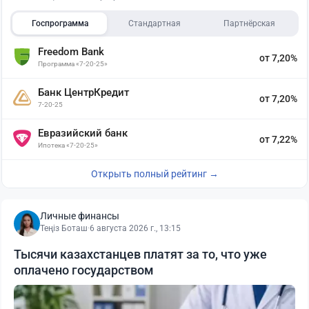
Госпрограмма
Стандартная
Партнёрская
Freedom Bank
от 7,20%
Программа «7-20-25»
Банк ЦентрКредит
от 7,20%
7-20-25
Евразийский банк
от 7,22%
Ипотека «7-20-25»
Открыть полный рейтинг →
Личные финансы
Теңіз Боташ
·
6 августа 2026 г., 13:15
Тысячи казахстанцев платят за то, что уже
оплачено государством