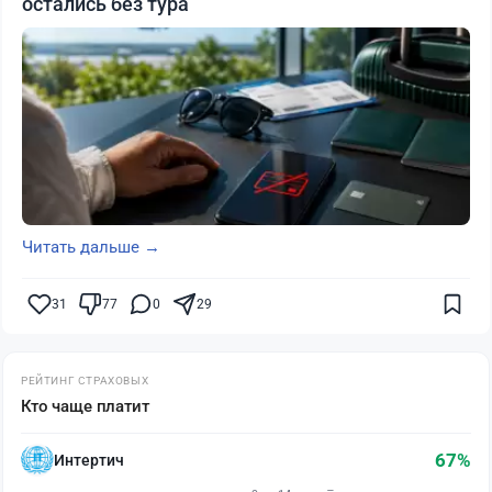
остались без тура
Читать дальше →
31
77
0
29
РЕЙТИНГ СТРАХОВЫХ
Кто чаще платит
67%
Интертич