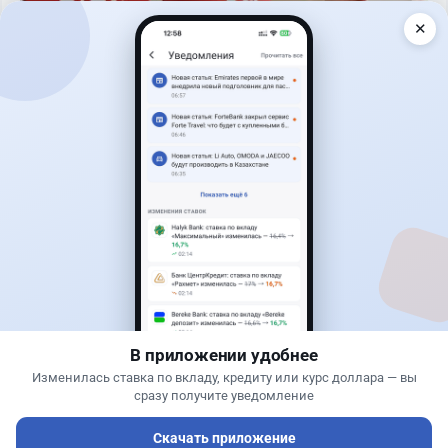
✕
Читать дальше →
30
76
0
25
Банки
Теңіз Боташ
·
4 августа 2026 г., 20:30
Как сохранить экран Kaspi.kz, если приложение
запрещает скриншоты
В приложении удобнее
Изменилась ставка по вкладу, кредиту или курс доллара — вы
сразу получите уведомление
Самый выгодный курс валют
Скачать приложение