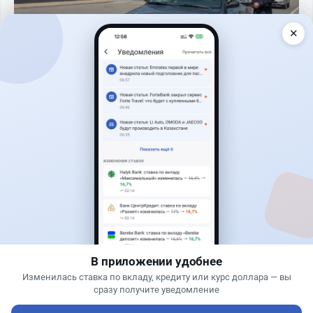
✕
Читать дальше →
40
13
0
11
Новости
Жанна Амирова
·
7 августа 2026 г., 16:11
Home Credit Bank урезал ставки по депозитам
В приложении удобнее
Изменилась ставка по вкладу, кредиту или курс доллара — вы
сразу получите уведомление