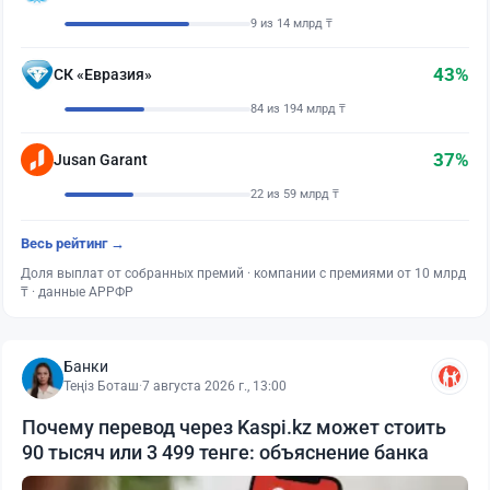
9 из 14 млрд ₸
43%
СК «Евразия»
84 из 194 млрд ₸
37%
Jusan Garant
22 из 59 млрд ₸
Весь рейтинг →
Доля выплат от собранных премий · компании с премиями от 10 млрд
₸ · данные АРРФР
Банки
Теңіз Боташ
·
7 августа 2026 г., 13:00
Почему перевод через Kaspi.kz может стоить
90 тысяч или 3 499 тенге: объяснение банка