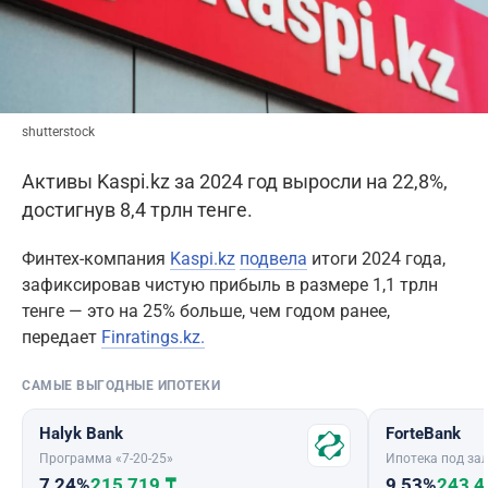
shutterstock
Активы Kaspi.kz за 2024 год выросли на 22,8%,
достигнув 8,4 трлн тенге.
Финтех-компания
Kaspi.kz
подвела
итоги 2024 года,
зафиксировав чистую прибыль в размере 1,1 трлн
тенге — это на 25% больше, чем годом ранее,
передает
Finratings.kz.
САМЫЕ ВЫГОДНЫЕ ИПОТЕКИ
Halyk Bank
ForteBank
Программа «7-20-25»
Ипотека под зал
7,24%
215 719 ₸
9,53%
243 4