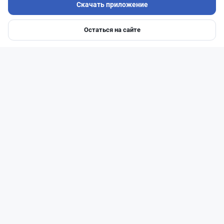
Скачать приложение
Остаться на сайте
Главная
Депозиты
Ипотеки
Авто
Войти
Меню
Читать дальше →
14
51
0
23
Новости
Жанна Амирова
·
7 августа 2026 г., 16:52
Той в минус: почему свадьба в Казахстане
больше не окупается