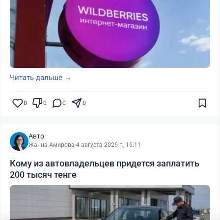
Читать дальше →
0
0
0
0
Авто
Жанна Амирова
·
4 августа 2026 г., 16:11
Кому из автовладельцев придется заплатить
200 тысяч тенге