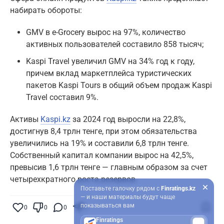
набирать обороты:
GMV в e-Grocery вырос на 97%, количество
активных пользователей составило 858 тысяч;
Kaspi Travel увеличил GMV на 34% год к году,
причем вклад маркетплейса туристических
пакетов Kaspi Tours в общий объем продаж Kaspi
Travel составил 9%.
Активы
Kaspi.kz
за 2024 год выросли на 22,8%,
достигнув 8,4 трлн тенге, при этом обязательства
увеличились на 19% и составили 6,8 трлн тенге.
Собственный капитал компании вырос на 42,5%,
превысив 1,6 трлн тенге — главным образом за счет
четырехкратного роста резервов.
Поставьте галочку рядом с
Finratings.kz
— и наши материалы будут чаще
показываться вам
0
0
0
0
Finratings