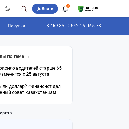
2
Войти
$
469.85
€
542.16
₽
5.78
Покупки
лы по теме
окоило водителей старше 65
 изменится с 25 августа
ь ли доллар? Финансист дал
нный совет казахстанцам
пертов