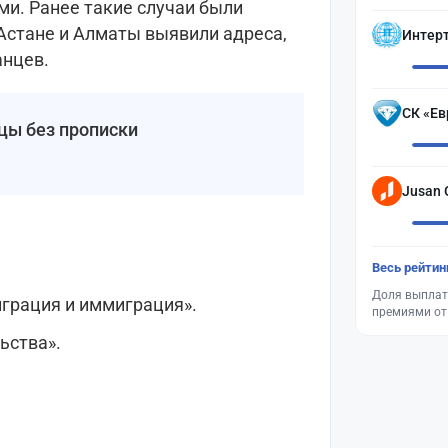
и. Ранее такие случаи были
 Астане и Алматы выявили адреса,
Интер
анцев.
СК «Ев
цы без прописки
Jusan 
Весь рейтин
Доля выплат
играция и иммиграция».
премиями от
ьства».