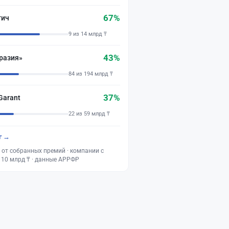
67%
тич
9 из 14 млрд ₸
43%
разия»
84 из 194 млрд ₸
37%
Garant
22 из 59 млрд ₸
г →
 от собранных премий · компании с
 10 млрд ₸ · данные АРРФР