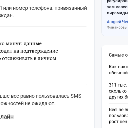
регулиров
чем клас
П или номер телефона, привязанный
пирамиды
аждан.
Андрей Че
Финансовый
ко минут: данные
уходит на подтверждение
Самые 
о отслеживать в личном
Как нако
обычной
311 тыс.
сколько 
ньше все равно пользовалась SMS-
других 
ложностей не ожидают.
Beeline 
пользов
нлайн
рост це