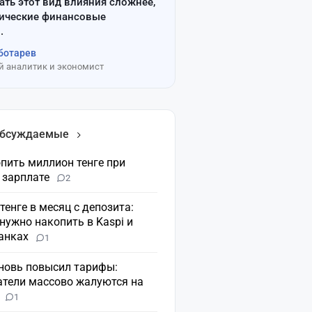
ать этот вид влияния сложнее,
сические финансовые
.
ботарев
 аналитик и экономист
обсуждаемые
пить миллион тенге при
 зарплате
2
 тенге в месяц с депозита:
нужно накопить в Kaspi и
банках
1
вновь повысил тарифы:
атели массово жалуются на
н
1