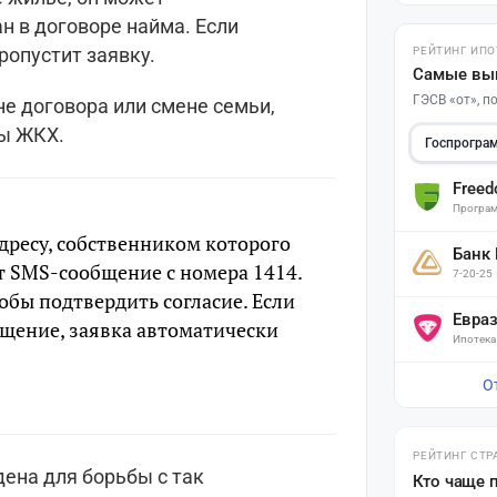
ан в договоре найма. Если
ропустит заявку.
РЕЙТИНГ ИПО
Самые вы
ГЭСВ «от», 
не договора или смене семьи,
ны ЖКХ.
Госпрогра
Free
Програм
адресу, собственником которого
Банк
т SMS-сообщение с номера 1414.
7-20-25
тобы подтвердить согласие. Если
Евра
бщение, заявка автоматически
Ипотека
О
РЕЙТИНГ СТР
дена для борьбы с так
Кто чаще 