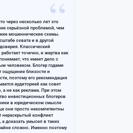
“
что через несколько лет это
лее серьёзной проблемой, чем
ские мошеннические схемы.
сштабе охвата и в другой
доверия. Классический
работает точечно, и жертва как
онимает, что имеет дело с
ым человеком. Блогер годами
т ощущение близости и
сти, поэтому его рекомендация
ается аудиторией как совет
, а не как реклама. При этом
тво инвестиционных блогеров
ники в юридическом смысле
ще они просто некомпетентны
т нераскрытый конфликт
, а доказать умысел в таких
райне сложно. Именно поэтому