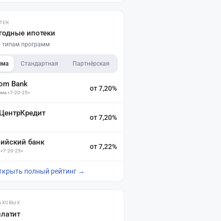
ТЕК
годные ипотеки
по типам программ
мма
Стандартная
Партнёрская
dom Bank
от 7,20%
ма «7-20-25»
 ЦентрКредит
от 7,20%
зийский банк
от 7,22%
 «7-20-25»
ткрыть полный рейтинг →
АХОВЫХ
платит