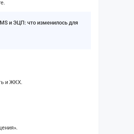
е.
 SMS и ЭЦП: что изменилось для
ь и ЖКХ.
щения».