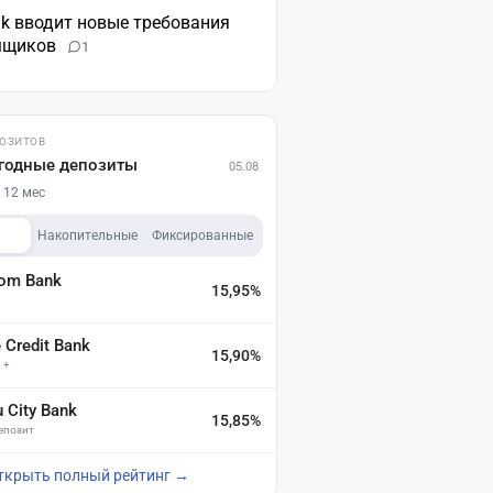
nk вводит новые требования
мщиков
1
ПОЗИТОВ
годные депозиты
05.08
 12 мес
Накопительные
Фиксированные
dom Bank
15,95%
а
Credit Bank
15,90%
 +
u City Bank
15,85%
депозит
ткрыть полный рейтинг →