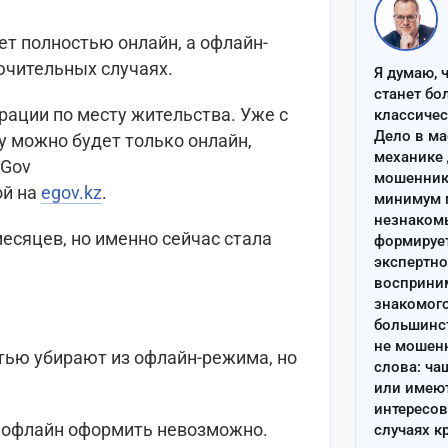
ет полностью онлайн, а офлайн-
ючительных случаях.
Я думаю, 
станет бо
рации по месту жительства. Уже с
классиче
Дело в ма
у можно будет только онлайн,
механике 
eGov
мошенник 
ой на
egov.kz
.
минимум п
незнаком
есяцев, но именно сейчас стала
формируе
экспертно
восприним
знакомого
большинс
не мошен
стью убирают из офлайн-режима, но
слова: ча
или имею
интересов
у офлайн оформить невозможно.
случаях к