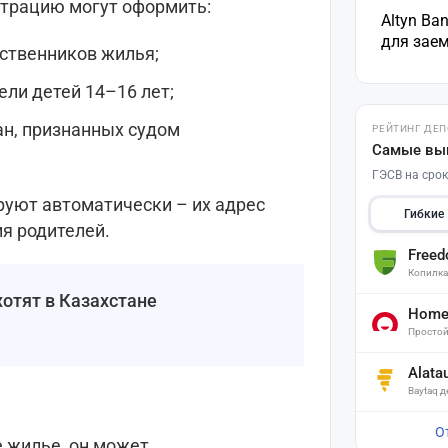
страцию могут оформить:
Altyn Ba
для зае
ственников жилья;
ели детей 14–16 лет;
н, признанных судом
РЕЙТИНГ ДЕ
Самые вы
ГЭСВ на срок
руют автоматически – их адрес
Гибкие
я родителей.
Free
Копилк
хотят в Казахстане
Home 
Простой
Alata
Baytaq 
О
е жилье, он может