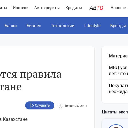
иты
Ипотеки
Автокредиты
Кредиты
Новости
Банки
Бизнес
Технологии
Lifestyle
Бренды
Материа
МВД усп
тся правила
лет: что
тане
Покупат
неожида
Слушать
Читать
4 мин
Цитаты экс