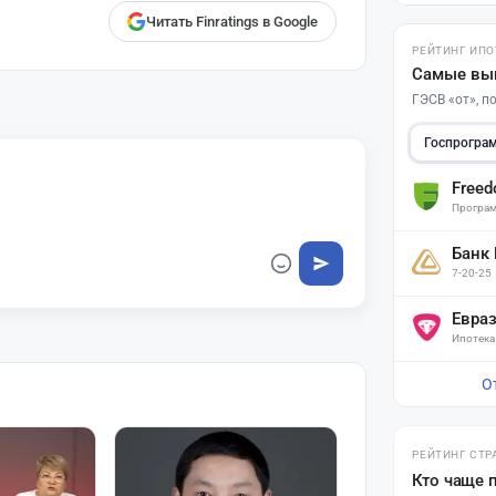
Читать Finratings в Google
РЕЙТИНГ ИПО
Самые вы
ГЭСВ «от», 
Госпрогра
Free
Програм
Банк
7-20-25
Евра
Ипотека
О
РЕЙТИНГ СТР
Кто чаще 