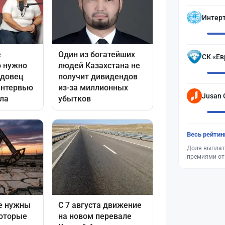
Интер
СК «Ев
Jusan 
Весь рейтин
Доля выплат
премиями от