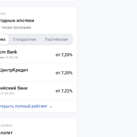
ТЕК
годные ипотеки
по типам программ
мма
Стандартная
Партнёрская
dom Bank
от 7,20%
ма «7-20-25»
 ЦентрКредит
от 7,20%
зийский банк
от 7,22%
 «7-20-25»
ткрыть полный рейтинг →
АХОВЫХ
платит