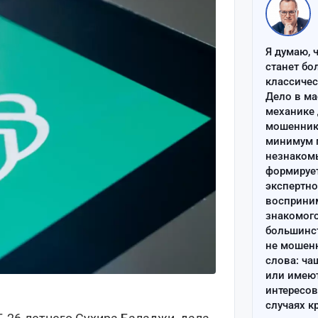
Я думаю, 
станет бо
классиче
Дело в ма
механике 
мошенник 
минимум п
незнаком
формируе
экспертно
восприним
знакомого
большинс
не мошен
слова: ча
или имею
интересов
случаях к