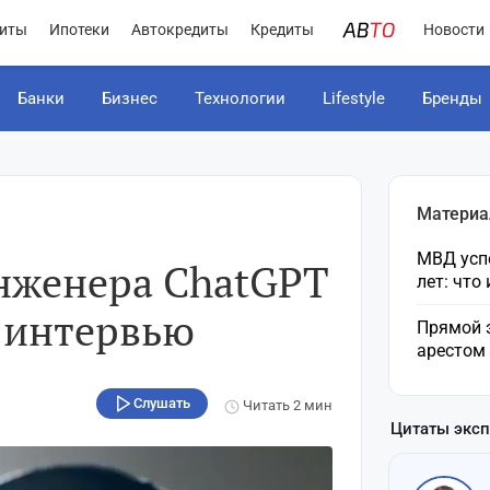
иты
Ипотеки
Автокредиты
Кредиты
Новости
Банки
Бизнес
Технологии
Lifestyle
Бренды
Материа
МВД усп
нженера ChatGPT
лет: что
 интервью
Прямой 
арестом
Слушать
Читать
2 мин
Цитаты экс