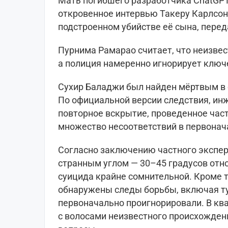
Мать погибшего разработчика ChatGPT,
откровенное интервью Такеру Карлсон
подстроенном убийстве её сына, пере
Пурнима Рамарао считает, что неизве
а полиция намеренно игнорирует ключ
Сухир Баладжи был найден мёртвым в 
По официальной версии следствия, инж
повторное вскрытие, проведенное час
множество несоответствий в первонач
Согласно заключению частного эксперт
странным углом — 30–45 градусов отно
суицида крайне сомнительной. Кроме т
обнаружены следы борьбы, включая т
первоначально проигнорировали. В кв
с волосами неизвестного происхожден