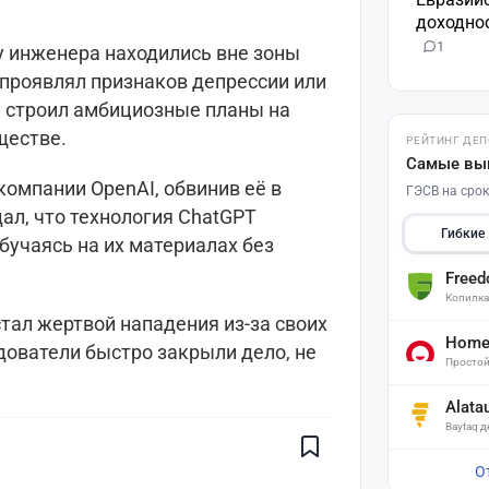
доходнос
1
у инженера находились вне зоны
 проявлял признаков депрессии или
н строил амбициозные планы на
ществе.
РЕЙТИНГ ДЕ
Самые вы
компании OpenAI, обвинив её в
ГЭСВ на срок
ал, что технология ChatGPT
Гибкие
бучаясь на их материалах без
Free
Копилк
стал жертвой нападения из-за своих
Home 
едователи быстро закрыли дело, не
Простой
Поставьте галочку рядом с
Finratings.kz
— и наши материалы
Alata
будут чаще показываться вам
Baytaq 
Finratings
finratings.kz
О