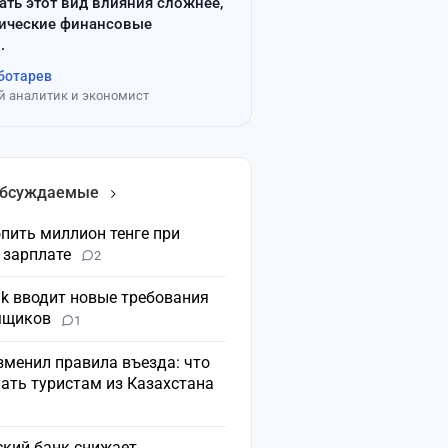
ать этот вид влияния сложнее,
сические финансовые
.
ботарев
 аналитик и экономист
обсуждаемые
пить миллион тенге при
 зарплате
2
nk вводит новые требования
мщиков
1
зменил правила въезда: что
ать туристам из Казахстана
ский банк снижает