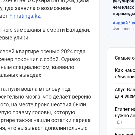
 26-летнего Сухира Баладжи, дала
регулиров
чем клас
у, где заявила о возможном
пирамиды
дает
Finratings.kz.
Андрей Че
стные замешаны в смерти Баладжи,
Финансовый
евые улики.
своей квартире осенью 2024 года.
Самые 
енер покончил с собой. Однако
тным специалистом, выявило
Как нако
альных выводах.
обычной
а, пуля вошла в голову под
Altyn Ba
для зае
сительно мозга, что делает версию
ого, на месте происшествия были
Египет и
упую травму головы, которую
нужно зн
артире также нашли остатки парика
1
ия, что вызывает дополнительные
Евразий