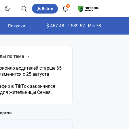
9
Войти
$
467.48
€
539.52
₽
5.73
Покупки
лы по теме
окоило водителей старше 65
 изменится с 25 августа
эфир в TikTok закончился
 для жительницы Семея
пертов