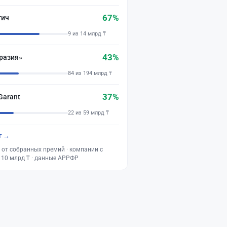
67%
тич
9 из 14 млрд ₸
43%
разия»
84 из 194 млрд ₸
37%
Garant
22 из 59 млрд ₸
г →
 от собранных премий · компании с
 10 млрд ₸ · данные АРРФР