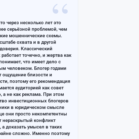
“
что через несколько лет это
лее серьёзной проблемой, чем
ские мошеннические схемы.
сштабе охвата и в другой
доверия. Классический
работает точечно, и жертва как
онимает, что имеет дело с
ым человеком. Блогер годами
т ощущение близости и
сти, поэтому его рекомендация
ается аудиторией как совет
, а не как реклама. При этом
тво инвестиционных блогеров
ники в юридическом смысле
ще они просто некомпетентны
т нераскрытый конфликт
, а доказать умысел в таких
райне сложно. Именно поэтому