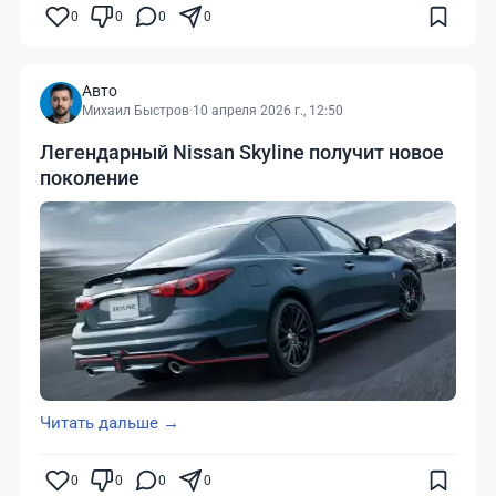
0
0
0
0
Авто
Михаил Быстров
·
10 апреля 2026 г., 12:50
Легендарный Nissan Skyline получит новое
поколение
Читать дальше →
0
0
0
0