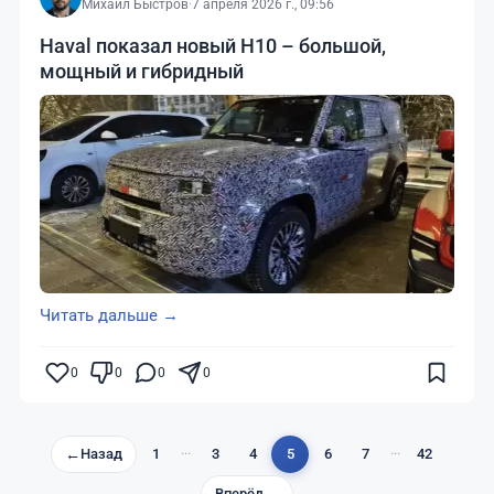
Михаил Быстров
·
7 апреля 2026 г., 09:56
Haval показал новый H10 – большой,
мощный и гибридный
Читать дальше →
0
0
0
0
←
Назад
1
···
3
4
5
6
7
···
42
Вперёд