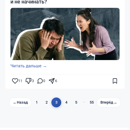
и не начинать?
Читать дальше →
11
3
0
6
←
Назад
1
2
3
4
5
···
55
Вперёд
→