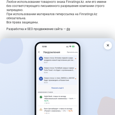
Любое использование товарного знака Finratings.kz. или его имени
без соответствующего письменного разрешения компании строго
запрещено.
При использовании материалов гиперссылка на Finratings.kz
обязательна.
Все права защищены.
Разработка и SEO продвижение сайта —
dg
✕
Дайджест о деньгах — раз в неделю
Главные новости, лучшие ставки по вкладам и курсы
валют — коротко, по делу, без спама.
Подписаться
Подтверждение — по ссылке в письме. Отписаться можно в
один клик.