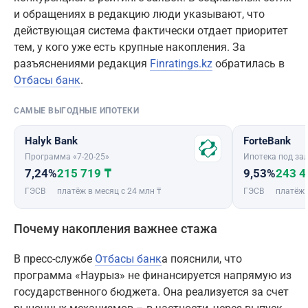
и обращениях в редакцию люди указывают, что
действующая система фактически отдает приоритет
тем, у кого уже есть крупные накопления. За
разъяснениями редакция
Finratings.kz
обратилась в
Отбасы банк
.
САМЫЕ ВЫГОДНЫЕ ИПОТЕКИ
Halyk Bank
ForteBank
Программа «7-20-25»
Ипотека под зал
7,24%
215 719 ₸
9,53%
243 4
ГЭСВ
платёж в месяц с 24 млн ₸
ГЭСВ
платёж 
Почему накопления важнее стажа
В пресс-службе
Отбасы банк
а пояснили, что
программа «Наурыз» не финансируется напрямую из
государственного бюджета. Она реализуется за счет