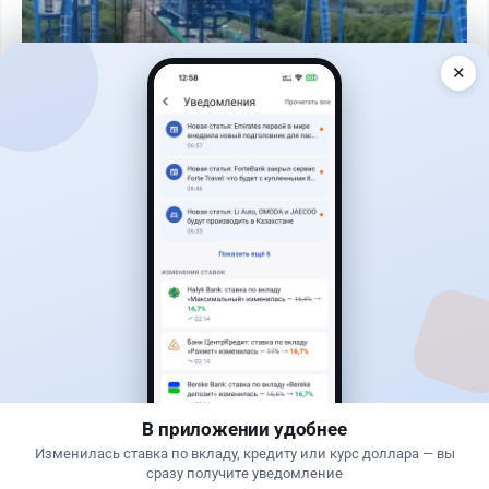
✕
Читать дальше →
1
0
0
0
Банки
Теңіз Боташ
·
4 августа 2026 г., 20:30
Как сохранить экран Kaspi.kz, если приложение
запрещает скриншоты
В приложении удобнее
Изменилась ставка по вкладу, кредиту или курс доллара — вы
сразу получите уведомление