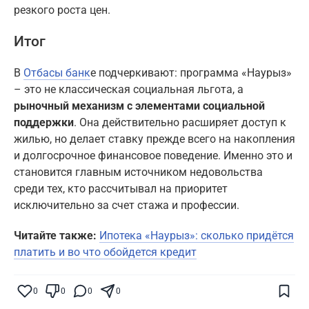
резкого роста цен.
Итог
В
Отбасы банк
е подчеркивают: программа «Наурыз»
– это не классическая социальная льгота, а
рыночный механизм с элементами социальной
поддержки
. Она действительно расширяет доступ к
жилью, но делает ставку прежде всего на накопления
и долгосрочное финансовое поведение. Именно это и
становится главным источником недовольства
среди тех, кто рассчитывал на приоритет
исключительно за счет стажа и профессии.
Читайте также:
Ипотека «Наурыз»: сколько придётся
платить и во что обойдется кредит
Поставьте галочку рядом с
Finratings.kz
0
0
0
0
— и наши материалы будут чаще