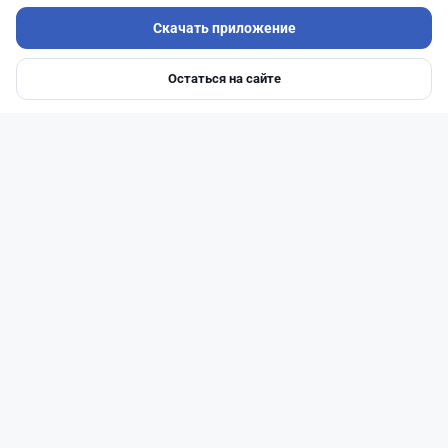
Скачать приложение
Остаться на сайте
Главная
Депозиты
Ипотеки
Авто
Войти
Меню
Читать дальше →
51
13
0
21
Новости
Жанна Амирова
·
4 августа 2026 г., 10:17
Въезд в Казахстан изменят: иностранцам
понадобится разрешение