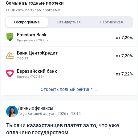
Самые выгодные ипотеки
ГЭСВ «от», по типам программ
Госпрограмма
Стандартная
Партнёрская
Freedom Bank
от 7,20%
Программа «7-20-25»
Банк ЦентрКредит
от 7,20%
7-20-25
Евразийский банк
от 7,22%
Ипотека «7-20-25»
Открыть полный рейтинг →
Личные финансы
Теңіз Боташ
·
6 августа 2026 г., 13:15
Тысячи казахстанцев платят за то, что уже
оплачено государством