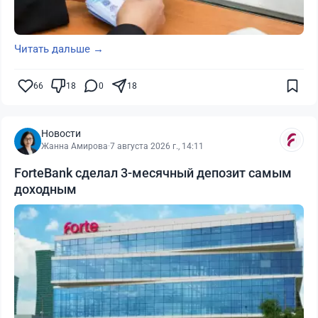
Читать дальше →
66
18
0
18
Новости
Жанна Амирова
·
7 августа 2026 г., 14:11
ForteBank сделал 3-месячный депозит самым
доходным