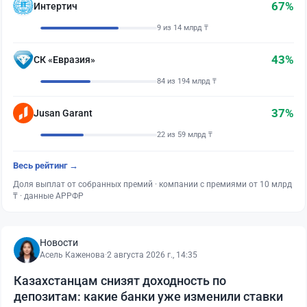
67%
Интертич
9 из 14 млрд ₸
43%
СК «Евразия»
84 из 194 млрд ₸
37%
Jusan Garant
22 из 59 млрд ₸
Весь рейтинг →
Доля выплат от собранных премий · компании с премиями от 10 млрд
₸ · данные АРРФР
Новости
Асель Каженова
·
2 августа 2026 г., 14:35
Казахстанцам снизят доходность по
депозитам: какие банки уже изменили ставки