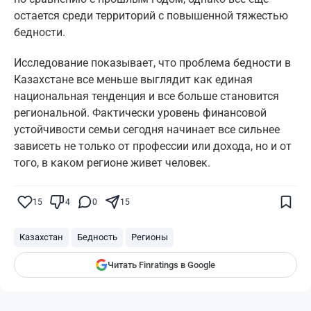
остается среди территорий с повышенной тяжестью
бедности.
Исследование показывает, что проблема бедности в
Казахстане все меньше выглядит как единая
национальная тенденция и все больше становится
региональной. Фактически уровень финансовой
устойчивости семьи сегодня начинает все сильнее
зависеть не только от профессии или дохода, но и от
того, в каком регионе живет человек.
Поставьте галочку рядом с
Finratings.kz
— и наши материалы будут чаще
показываться вам
15
4
0
15
Finratings
finratings.kz
Казахстан
Бедность
Регионы
Читать Finratings в Google