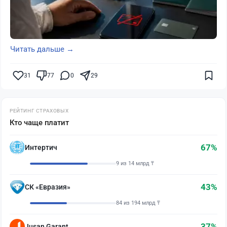
Читать дальше →
31
77
0
29
РЕЙТИНГ СТРАХОВЫХ
Кто чаще платит
67%
Интертич
9 из 14 млрд ₸
43%
СК «Евразия»
84 из 194 млрд ₸
37%
Jusan Garant