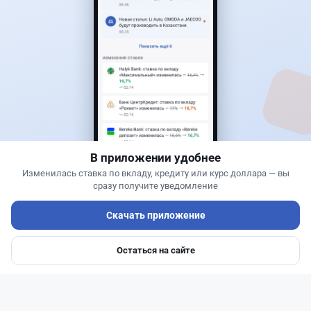
27
6
0
1
Банки
Теңіз Боташ
·
4 августа 2026 г., 20:30
Как сохранить экран Kaspi.kz, если приложение
запрещает скриншоты
В приложении удобнее
Изменилась ставка по вкладу, кредиту или курс доллара — вы
сразу получите уведомление
Скачать приложение
Остаться на сайте
Главная
Депозиты
Ипотеки
Авто
Войти
Меню
Читать дальше →