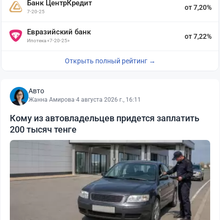
Банк ЦентрКредит
от 7,20%
7-20-25
Евразийский банк
от 7,22%
Ипотека «7-20-25»
Открыть полный рейтинг →
Авто
Жанна Амирова
·
4 августа 2026 г., 16:11
Кому из автовладельцев придется заплатить
200 тысяч тенге