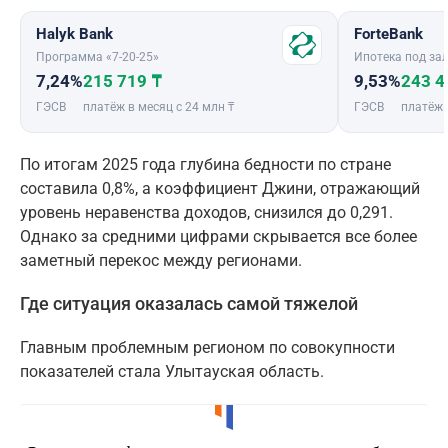
Halyk Bank
ForteBank
Программа «7-20-25»
Ипотека под зал
7,24%
215 719 ₸
9,53%
243 4
ГЭСВ
платёж в месяц с 24 млн ₸
ГЭСВ
платёж 
По итогам 2025 года глубина бедности по стране
составила 0,8%, а коэффициент Джини, отражающий
уровень неравенства доходов, снизился до 0,291.
Однако за средними цифрами скрывается все более
заметный перекос между регионами.
Где ситуация оказалась самой тяжелой
Главным проблемным регионом по совокупности
показателей стала Улытауская область.