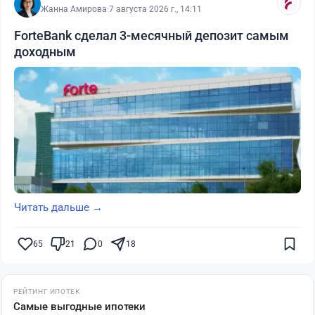
Жанна Амирова
·
7 августа 2026 г., 14:11
ForteBank сделал 3-месячный депозит самым
доходным
Читать дальше →
65
21
0
18
РЕЙТИНГ ИПОТЕК
Самые выгодные ипотеки