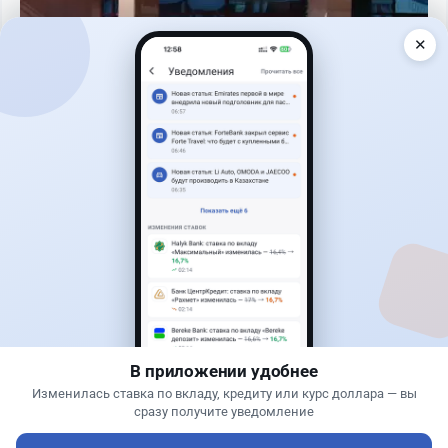
✕
Читать дальше →
0
0
0
0
Авто
Жанна Амирова
·
4 августа 2026 г., 16:11
Кому из автовладельцев придется заплатить
200 тысяч тенге
В приложении удобнее
Изменилась ставка по вкладу, кредиту или курс доллара — вы
сразу получите уведомление