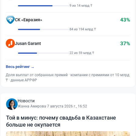
9 из 14 млрд ₸
43%
СК «Евразия»
84 из 194 млрд ₸
37%
Jusan Garant
22 из 59 млрд ₸
Весь рейтинг →
Доля выплат от собранных премий · компании с премиями от 10 млрд
₸ · данные АРРФР
Новости
Жанна Амирова
·
7 августа 2026 г., 16:52
Той в минус: почему свадьба в Казахстане
больше не окупается