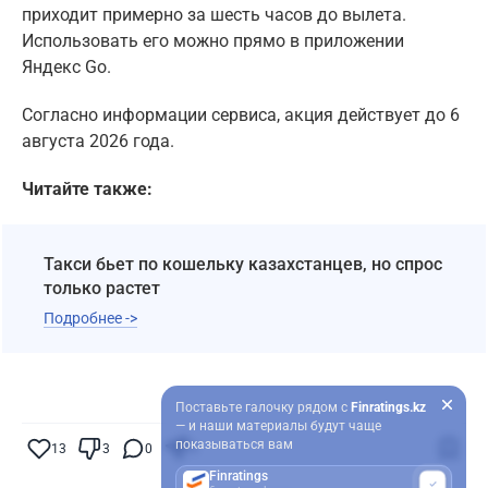
приходит примерно за шесть часов до вылета.
Использовать его можно прямо в приложении
Яндекс Go.
Согласно информации сервиса, акция действует до 6
августа 2026 года.
Читайте также:
Такси бьет по кошельку казахстанцев, но спрос
только растет
Подробнее ->
Поставьте галочку рядом с
Finratings.kz
— и наши материалы будут чаще
показываться вам
13
3
0
9
Finratings