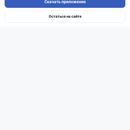
Скачать приложение
Остаться на сайте
Главная
Депозиты
Ипотеки
Авто
Войти
Меню
Читать дальше →
40
13
0
11
Новости
Жанна Амирова
·
7 августа 2026 г., 16:11
Home Credit Bank урезал ставки по депозитам