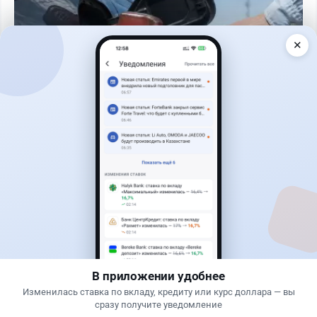
✕
Читать дальше →
0
0
0
0
Новости
Жанна Амирова
·
4 августа 2026 г., 10:17
Въезд в Казахстан изменят: иностранцам
понадобится разрешение
В приложении удобнее
Изменилась ставка по вкладу, кредиту или курс доллара — вы
сразу получите уведомление