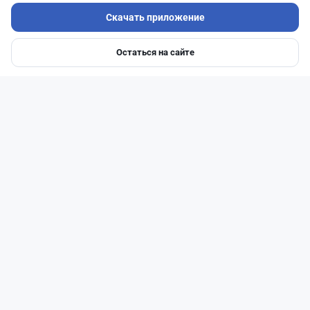
Скачать приложение
Остаться на сайте
Главная
Депозиты
Ипотеки
Авто
Войти
Меню
Читать дальше →
27
6
0
1
Банки
Теңіз Боташ
·
4 августа 2026 г., 20:30
Как сохранить экран Kaspi.kz, если приложение
запрещает скриншоты