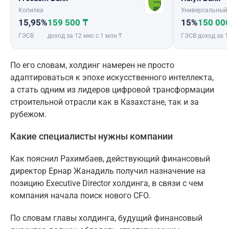
Копилка
Универсальный
15,95%
159 500 ₸
15%
150 00
ГЭСВ
доход за 12 мес с 1 млн ₸
ГЭСВ
доход за 1
По его словам, холдинг намерен не просто
адаптироваться к эпохе искусственного интеллекта,
а стать одним из лидеров цифровой трансформации
строительной отрасли как в Казахстане, так и за
рубежом.
Какие специалисты нужны компании
Как пояснил Рахимбаев, действующий финансовый
директор Ернар Жанадиль получил назначение на
позицию Executive Director холдинга, в связи с чем
компания начала поиск нового CFO.
По словам главы холдинга, будущий финансовый