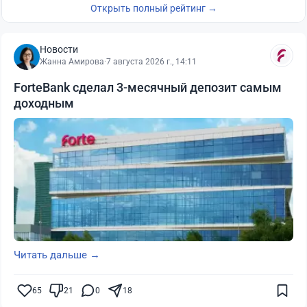
Открыть полный рейтинг →
Новости
Жанна Амирова
·
7 августа 2026 г., 14:11
ForteBank сделал 3-месячный депозит самым
доходным
Читать дальше →
65
21
0
18