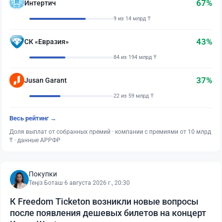
67%
Интертич
9 из 14 млрд ₸
43%
СК «Евразия»
84 из 194 млрд ₸
37%
Jusan Garant
22 из 59 млрд ₸
Весь рейтинг →
Доля выплат от собранных премий · компании с премиями от 10 млрд
₸ · данные АРРФР
Покупки
Теңіз Боташ
·
6 августа 2026 г., 20:30
К Freedom Ticketon возникли новые вопросы
после появления дешевых билетов на концерт