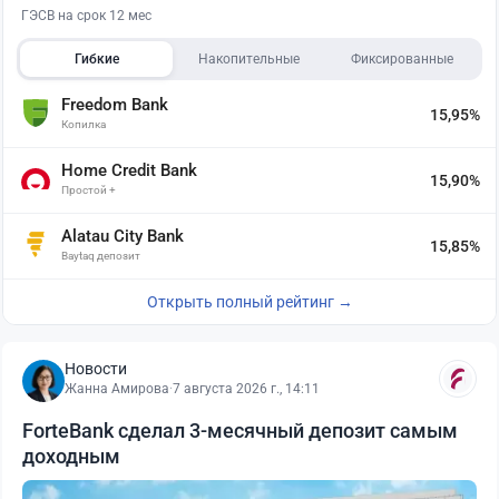
ГЭСВ на срок 12 мес
Гибкие
Накопительные
Фиксированные
Freedom Bank
15,95%
Копилка
Home Credit Bank
15,90%
Простой +
Alatau City Bank
15,85%
Baytaq депозит
Открыть полный рейтинг →
Новости
Жанна Амирова
·
7 августа 2026 г., 14:11
ForteBank сделал 3-месячный депозит самым
доходным