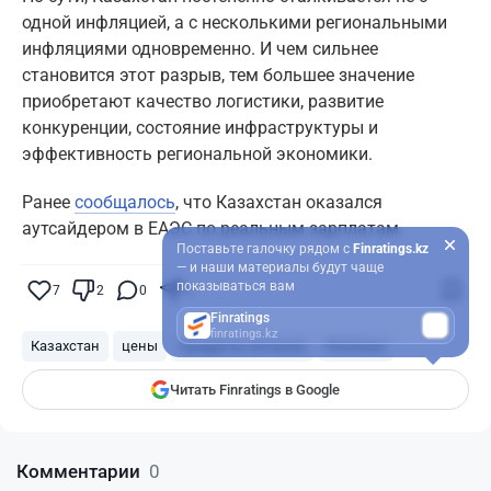
одной инфляцией, а с несколькими региональными
инфляциями одновременно. И чем сильнее
становится этот разрыв, тем большее значение
приобретают качество логистики, развитие
конкуренции, состояние инфраструктуры и
эффективность региональной экономики.
Ранее
сообщалось
, что Казахстан оказался
аутсайдером в ЕАЭС по реальным зарплатам.
Поставьте галочку рядом с
Finratings.kz
— и наши материалы будут чаще
показываться вам
7
2
0
4
Finratings
finratings.kz
Казахстан
цены
продукты питания
Регионы
Читать Finratings в Google
Комментарии
0