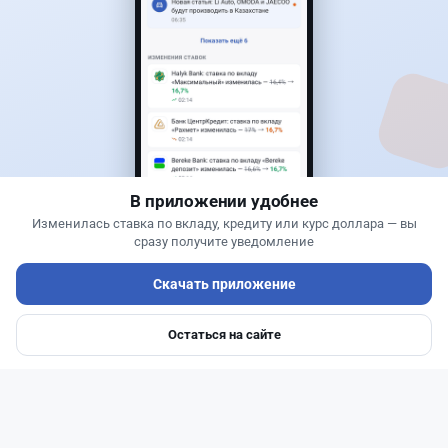
0
0
0
0
Новости
Жанна Амирова
·
4 августа 2026 г., 10:17
Въезд в Казахстан изменят: иностранцам
понадобится разрешение
В приложении удобнее
Изменилась ставка по вкладу, кредиту или курс доллара — вы
сразу получите уведомление
Скачать приложение
Остаться на сайте
Главная
Депозиты
Ипотеки
Авто
Войти
Меню
Читать дальше →