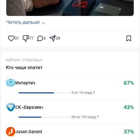
Читать дальше →
31
77
0
29
РЕЙТИНГ СТРАХОВЫХ
Кто чаще платит
67%
Интертич
9 из 14 млрд ₸
43%
СК «Евразия»
84 из 194 млрд ₸
37%
Jusan Garant