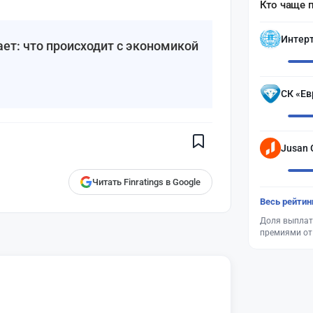
Кто чаще 
Интер
ает: что происходит с экономикой
Поставьте галочку рядом с
СК «Ев
Finratings.kz
— и наши материалы
будут чаще показываться вам
Finratings
finratings.kz
Jusan 
Читать Finratings в Google
Весь рейтин
Доля выплат
премиями от