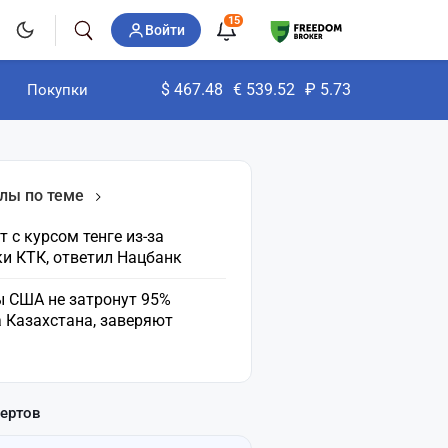
15
Войти
$
467.48
€
539.52
₽
5.73
Покупки
лы по теме
т с курсом тенге из-за
и КТК, ответил Нацбанк
 США не затронут 95%
 Казахстана, заверяют
пертов