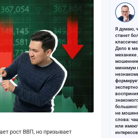
Я думаю, 
станет бо
классиче
Дело в ма
механике 
мошенник 
минимум п
незнаком
формируе
экспертно
восприним
знакомого
большинс
не мошен
слова: ча
или имею
т рост ВВП, но призывает
интересов