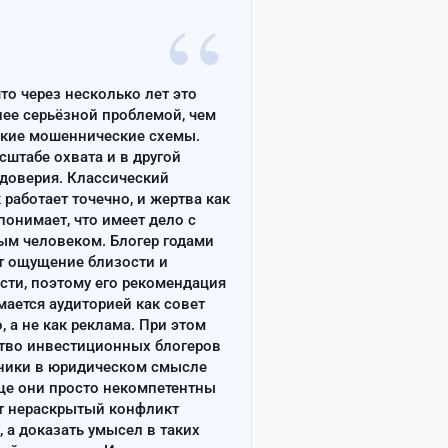
“
что через несколько лет это
лее серьёзной проблемой, чем
ские мошеннические схемы.
сштабе охвата и в другой
доверия. Классический
работает точечно, и жертва как
онимает, что имеет дело с
ым человеком. Блогер годами
т ощущение близости и
сти, поэтому его рекомендация
ается аудиторией как совет
, а не как реклама. При этом
тво инвестиционных блогеров
ники в юридическом смысле
ще они просто некомпетентны
т нераскрытый конфликт
, а доказать умысел в таких