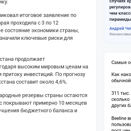
случаях к
ику.
регулиров
чем клас
ковал итоговое заявление по
пирамиды
рая проходила с 3 по 12
Андрей Че
е состояние экономики страны,
Финансовый
означили ключевые риски для
хстана продолжает
Самые 
агодаря высоким мировым ценам на
и притоку инвестиций. По прогнозу
Как нако
обычной
стана составит около 4,6%.
311 тыс.
народные резервы страны остаются
сколько 
ас покрывают примерно 10 месяцев
других 
учшения бюджетного баланса и
Beeline 
пользов
рост це