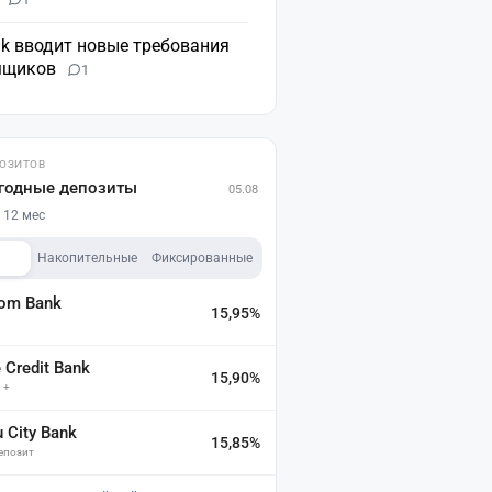
nk вводит новые требования
мщиков
1
ПОЗИТОВ
годные депозиты
05.08
 12 мес
Накопительные
Фиксированные
dom Bank
15,95%
а
Credit Bank
15,90%
 +
u City Bank
15,85%
депозит