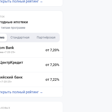
ткрыть полный рейтинг →
ТЕК
годные ипотеки
по типам программ
мма
Стандартная
Партнёрская
dom Bank
от 7,20%
ма «7-20-25»
 ЦентрКредит
от 7,20%
зийский банк
от 7,22%
 «7-20-25»
ткрыть полный рейтинг →
АХОВЫХ