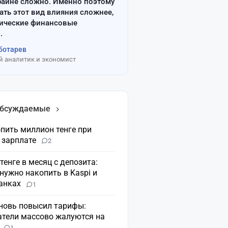
райне сложно. Именно поэтому
ать этот вид влияния сложнее,
сические финансовые
.
ботарев
 аналитик и экономист
обсуждаемые
пить миллион тенге при
 зарплате
2
 тенге в месяц с депозита:
нужно накопить в Kaspi и
банках
1
вновь повысил тарифы:
атели массово жалуются на
н
1