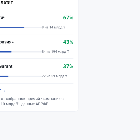
платит
67%
тич
9 из 14 млрд ₸
43%
разия»
84 из 194 млрд ₸
37%
Garant
22 из 59 млрд ₸
г →
 от собранных премий · компании с
 10 млрд ₸ · данные АРРФР