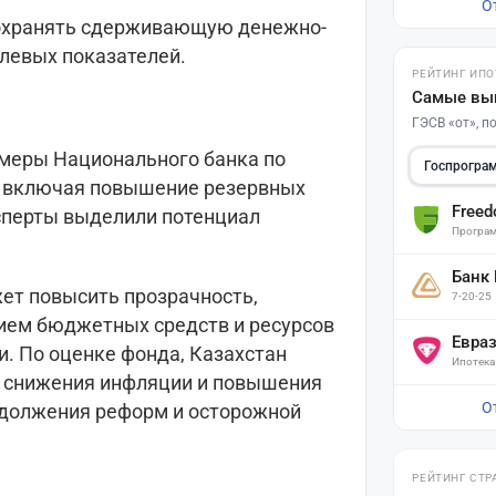
О
сохранять сдерживающую денежно-
левых показателей.
РЕЙТИНГ ИПО
Самые вы
ГЭСВ «от», 
 меры Национального банка по
Госпрогра
, включая повышение резервных
Free
ксперты выделили потенциал
Програм
Банк
жет повысить прозрачность,
7-20-25
нием бюджетных средств и ресурсов
Евра
. По оценке фонда, Казахстан
Ипотека
о снижения инфляции и повышения
О
одолжения реформ и осторожной
РЕЙТИНГ СТР