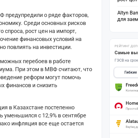
Altyn Ba
ВФ предупредили о ряде факторов,
для зае
кономику. Среди основных рисков
 спроса, рост цен на импорт,
очение финансовых условий на
но повлиять на инвестиции.
РЕЙТИНГ ДЕ
Самые вы
зможных перебоев в работе
ГЭСВ на срок
иума. При этом в МВФ считают, что
Гибкие
роведение реформ могут помочь
ых финансов и снизить
Free
Копилк
Home 
ция в Казахстане постепенно
Простой
ь уменьшился с 12,9% в сентябре
Alata
днако инфляция все еще остается
Baytaq 