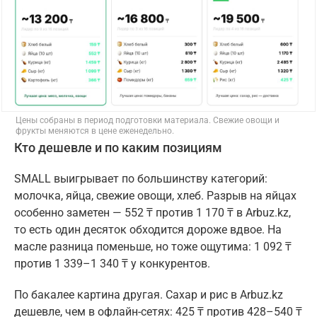
Цены собраны в период подготовки материала. Свежие овощи и
фрукты меняются в цене еженедельно.
Кто дешевле и по каким позициям
SMALL выигрывает по большинству категорий:
молочка, яйца, свежие овощи, хлеб. Разрыв на яйцах
особенно заметен — 552 ₸ против 1 170 ₸ в Arbuz.kz,
то есть один десяток обходится дороже вдвое. На
масле разница поменьше, но тоже ощутима: 1 092 ₸
против 1 339–1 340 ₸ у конкурентов.
По бакалее картина другая. Сахар и рис в Arbuz.kz
дешевле, чем в офлайн-сетях: 425 ₸ против 428–540 ₸