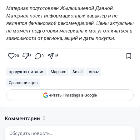
Материал подготовлен Жылкишиевой Даяной.
Материал носит информационный характер и не
является финансовой рекомендацией. Цены актуальны
на момент подготовки материала и могут отличаться в
зависимости от региона, акций и даты покупки.
Поставьте галочку рядом с
Finratings.kz
20
6
0
16
— и наши материалы будут чаще
показываться вам
продукты питания
Magnum
Small
Arbuz
Finratings
finratings.kz
Сравнение цен
Читать Finratings в Google
Комментарии
0