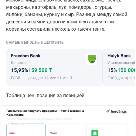
макароны, картофель, лук, помидоры, огурцы,
яблоки, бананы, курицу и сыр. Разница между самой
дешёвой и самой дорогой комплектацией этой
корзины составила несколько тысяч тенге.
САМЫЕ ВЫГОДНЫЕ ДЕПОЗИТЫ
Freedom Bank
Halyk Bank
Копилка
Универсальный
15,95%
159 500 ₸
15%
150 00
ГЭСВ
доход за 12 мес с 1 млн ₸
ГЭСВ
доход за 1
Таблица цен: позиция за позицией