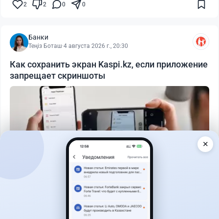
2
2
0
0
Банки
Теңіз Боташ
·
4 августа 2026 г., 20:30
Как сохранить экран Kaspi.kz, если приложение
запрещает скриншоты
✕
Читать дальше →
50
13
0
21