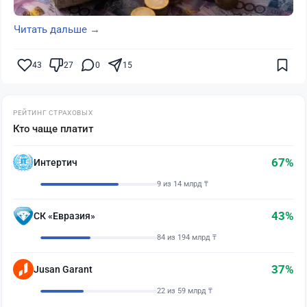
Читать дальше →
43
27
0
15
РЕЙТИНГ СТРАХОВЫХ
Кто чаще платит
67%
Интертич
9 из 14 млрд ₸
43%
СК «Евразия»
84 из 194 млрд ₸
37%
Jusan Garant
22 из 59 млрд ₸