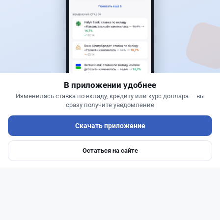
Новости
Жанна Амирова
·
6 августа 2026 г., 12:14
Залог за визу потребуют США: коснется ли это
казахстанцев
В приложении удобнее
Изменилась ставка по вкладу, кредиту или курс доллара — вы
сразу получите уведомление
Скачать приложение
Остаться на сайте
Главная
Депозиты
Ипотеки
Авто
Войти
Меню
Читать дальше →
0
0
0
0