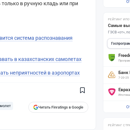
О
 только в ручную кладь или при
РЕЙТИНГ ИПО
Самые вы
ГЭСВ «от», 
вится система распознавания
Госпрогра
Free
авать в казахстанских самолетах
Програм
Поставьте галочку рядом с
жать неприятностей в аэропортах
Банк
Finratings.kz
— и наши материалы
7-20-25
будут чаще показываться вам
Finratings
Евра
finratings.kz
Ипотека
молет
О
Читать Finratings в Google
РЕЙТИНГ СТР