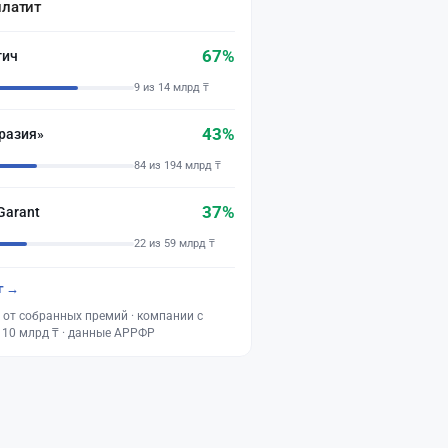
платит
67%
тич
9 из 14 млрд ₸
43%
разия»
84 из 194 млрд ₸
37%
Garant
22 из 59 млрд ₸
г →
 от собранных премий · компании с
 10 млрд ₸ · данные АРРФР