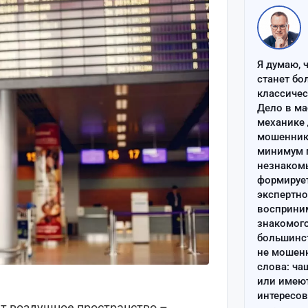
Я думаю, 
станет бо
классиче
Дело в ма
механике 
мошенник 
минимум п
незнаком
формируе
экспертно
восприним
знакомого
большинс
не мошен
слова: ча
или имею
интересов
чат воздушное пространство –