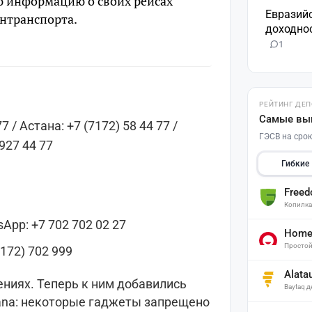
ю информацию о своих рейсах
Евразий
интранспорта.
доходнос
1
РЕЙТИНГ ДЕ
Самые вы
7 / Астана: +7 (7172) 58 44 77 /
ГЭСВ на срок
 927 44 77
Гибкие
Free
Копилк
tsApp: +7 702 702 02 27
Home 
Простой
7172) 702 999
Alata
ениях. Теперь к ним добавились
Baytaq 
tana: некоторые гаджеты запрещено