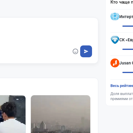
Кто чаще 
Интер
СК «Ев
Jusan 
Весь рейтин
Доля выплат
премиями от