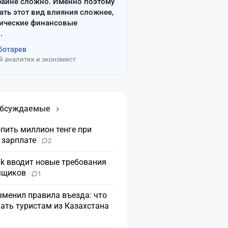
райне сложно. Именно поэтому
ать этот вид влияния сложнее,
сические финансовые
.
ботарев
 аналитик и экономист
обсуждаемые
пить миллион тенге при
 зарплате
2
nk вводит новые требования
мщиков
1
зменил правила въезда: что
ать туристам из Казахстана