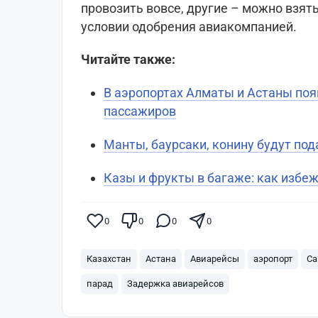
провозить вовсе, другие – можно взять
условии одобрения авиакомпанией.
Читайте также:
В аэропортах Алматы и Астаны поя
пассажиров
Манты, баурсаки, конину будут под
Казы и фрукты в багаже: как избе
0
0
0
0
Казахстан
Астана
Авиарейсы
аэропорт
Са
парад
Задержка авиарейсов