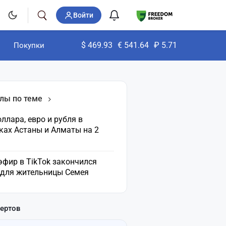
Войти
$
469.93
€
541.64
₽
5.71
Покупки
лы по теме
ллара, евро и рубля в
ках Астаны и Алматы на 2
эфир в TikTok закончился
 для жительницы Семея
пертов