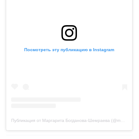
Посмотреть эту публикацию в Instagram
Публикация от Маргарита Богданова-Шемраева (@margarita.strategy)
Поставьте галочку рядом с
Finratings.kz
— и наши материалы будут чаще