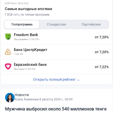
РЕЙТИНГ ИПОТЕК
Самые выгодные ипотеки
ГЭСВ «от», по типам программ
Госпрограмма
Стандартная
Партнёрская
Freedom Bank
от 7,20%
Программа «7-20-25»
Банк ЦентрКредит
от 7,20%
7-20-25
Евразийский банк
от 7,22%
Ипотека «7-20-25»
Открыть полный рейтинг →
Новости
Асель Каженова
·
8 августа 2026 г., 00:09
Мужчина выбросил около 540 миллионов тенге