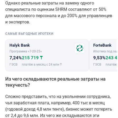
Однако реальные затраты на замену одного
специалиста по оценкам SHRM составляют от 50%
для массового персонала и до 200% для управленцев
и экспертов.
САМЫЕ ВЫГОДНЫЕ ИПОТЕКИ
Halyk Bank
ForteBank
Программа «7-20-25»
Ипотека под зал
7,24%
215 719 ₸
9,53%
243 4
ГЭСВ
платёж в месяц с 24 млн ₸
ГЭСВ
платёж 
Из чего складываются реальные затраты на
текучесть?
Сложно представить, что на увольнении сотрудника,
чья заработная плата, например, 400 тыс в месяц
(годовой доход 4,8 млн тенге), бизнес может потерять
от 2,4 до 9,6 млн. Из чего же складываются эти