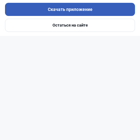
Скачать приложение
Остаться на сайте
Главная
Депозиты
Ипотеки
Авто
Войти
Меню
Читать дальше →
75
24
0
41
Новости
Асель Каженова
·
8 августа 2026 г., 15:03
Сотни лекарств подешевели в Казахстане:
какие препараты попали в список