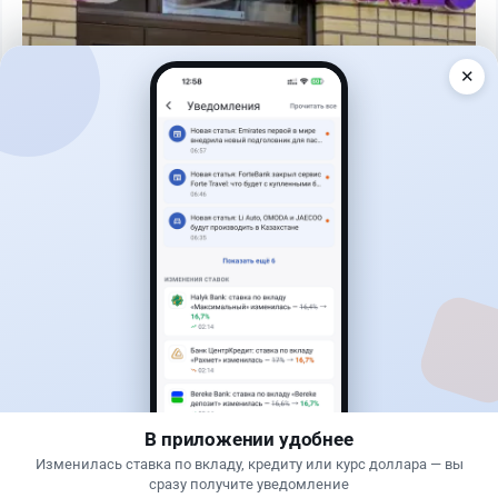
✕
Читать дальше →
1
0
0
0
Банки
Теңіз Боташ
·
7 августа 2026 г., 13:00
Почему перевод через Kaspi.kz может стоить
90 тысяч или 3 499 тенге: объяснение банка
В приложении удобнее
Изменилась ставка по вкладу, кредиту или курс доллара — вы
сразу получите уведомление