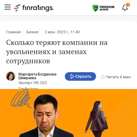
1
Главная
Бизнес
2 июн. 2025 г., 11:40
Сколько теряют компании на
увольнениях и заменах
сотрудников
Маргарита Богданова-
Слушать
Читать
6 мин
Шемраева
Эксперт HR, CEO
ZenStrategy