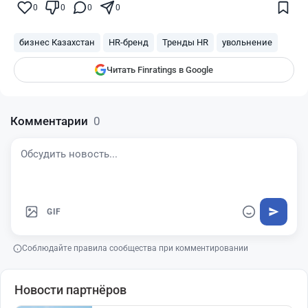
показываться вам
0
0
0
0
Finratings
finratings.kz
бизнес Казахстан
HR-бренд
Тренды HR
увольнение
Читать Finratings в Google
Комментарии
0
GIF
Соблюдайте правила сообщества при комментировании