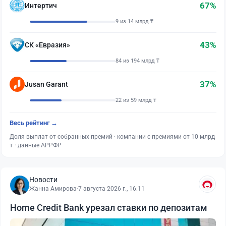
67%
Интертич
9 из 14 млрд ₸
43%
СК «Евразия»
84 из 194 млрд ₸
37%
Jusan Garant
22 из 59 млрд ₸
Весь рейтинг →
Доля выплат от собранных премий · компании с премиями от 10 млрд
₸ · данные АРРФР
Новости
Жанна Амирова
·
7 августа 2026 г., 16:11
Home Credit Bank урезал ставки по депозитам