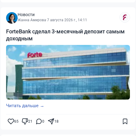
Новости
Жанна Амирова
·
7 августа 2026 г., 14:11
ForteBank сделал 3-месячный депозит самым
доходным
Читать дальше →
65
21
0
18