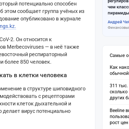
регулиров
который потенциально способен
чем клас
б этом сообщает группа учёных из
пирамиды
дование опубликовано в журнале
Андрей Че
tngs.kz.
Финансовый
oV‑2. Он относится к
в Merbecoviruses — в неё также
евосточный респираторный
Самые 
ли более 850 человек.
Как нако
обычной
кать в клетки человека
311 тыс.
зменение в структуре шиповидного
сколько 
имодействовать с рецепторами
других 
хности клеток дыхательной и
Beeline 
о делает вирус потенциально
пользов
рост це