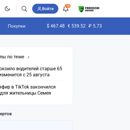
15
Войти
$
467.48
€
539.52
₽
5.73
Покупки
лы по теме
окоило водителей старше 65
 изменится с 25 августа
эфир в TikTok закончился
 для жительницы Семея
пертов