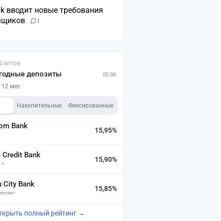
nk вводит новые требования
мщиков
1
ПОЗИТОВ
годные депозиты
05.08
 12 мес
Накопительные
Фиксированные
dom Bank
15,95%
а
Credit Bank
15,90%
 +
u City Bank
15,85%
депозит
ткрыть полный рейтинг →