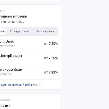
ТЕК
годные ипотеки
по типам программ
мма
Стандартная
Партнёрская
dom Bank
от 7,20%
ма «7-20-25»
 ЦентрКредит
от 7,20%
зийский банк
от 7,22%
 «7-20-25»
ткрыть полный рейтинг →
АХОВЫХ
платит