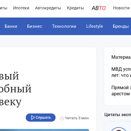
иты
Ипотеки
Автокредиты
Кредиты
Новости
Банки
Бизнес
Технологии
Lifestyle
Бренды
Материа
МВД усп
овый
лет: что
собный
Прямой 
арестом
веку
Цитаты экс
Слушать
Читать
3 мин