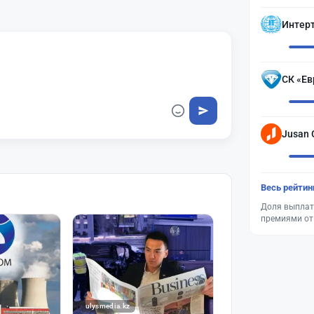
Интер
СК «Ев
Jusan 
Весь рейтин
Доля выплат
премиями от