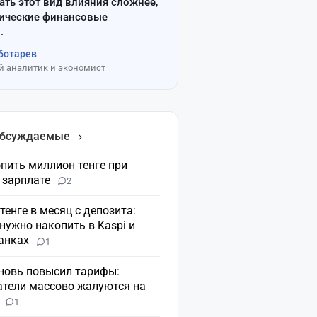
ать этот вид влияния сложнее,
сические финансовые
.
ботарев
 аналитик и экономист
обсуждаемые
пить миллион тенге при
 зарплате
2
 тенге в месяц с депозита:
нужно накопить в Kaspi и
банках
1
вновь повысил тарифы:
атели массово жалуются на
н
1