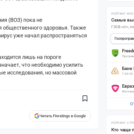
РЕЙТИНГ ИПО
ия (ВОЗ) пока не
Самые вы
я общественного здоровья. Также
ГЭСВ «от», 
 вирус уже начал распространяться
Госпрогра
Free
аходится лишь на пороге
Програм
значает, что необходимо усилить
Банк
ые исследования, но массовой
7-20-25
Поставьте галочку рядом с
Finratings.kz
— и наши материалы
Евра
будут чаще показываться вам
Ипотека
Finratings
finratings.kz
О
Читать Finratings в Google
РЕЙТИНГ СТР
Кто чаще 