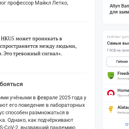
лог профессор Майкл Летко,
Altyn Ba
для зае
 HKU5 может проникать в
РЕЙТИНГ ДЕ
Самые вы
распространяется между людьми,
ГЭСВ на срок
о. Это тревожный сигнал».
Гибкие
Free
Копилк
 бояться
Home 
Простой
ми учёными в феврале 2025 года у
ают его поведение в лабораторных
Alata
ус способен размножаться в
Baytaq 
ка. Однако, как подчёркивают
О
ARS-CoV‑2, вызвавший пандемию