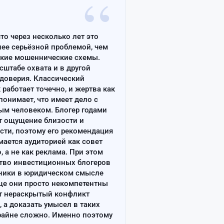
“
что через несколько лет это
лее серьёзной проблемой, чем
ские мошеннические схемы.
сштабе охвата и в другой
доверия. Классический
работает точечно, и жертва как
онимает, что имеет дело с
ым человеком. Блогер годами
т ощущение близости и
сти, поэтому его рекомендация
ается аудиторией как совет
, а не как реклама. При этом
тво инвестиционных блогеров
ники в юридическом смысле
ще они просто некомпетентны
т нераскрытый конфликт
, а доказать умысел в таких
райне сложно. Именно поэтому