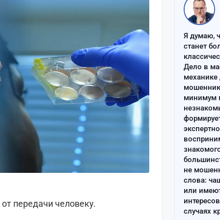
Я думаю, 
станет бо
классиче
Дело в ма
механике 
мошенник 
минимум п
незнаком
формируе
экспертно
восприним
знакомого
большинс
не мошен
слова: ча
или имею
интересов
 от передачи человеку.
случаях к