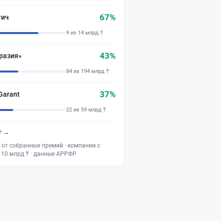
67%
тич
9 из 14 млрд ₸
43%
разия»
84 из 194 млрд ₸
37%
Garant
22 из 59 млрд ₸
г →
 от собранных премий · компании с
 10 млрд ₸ · данные АРРФР