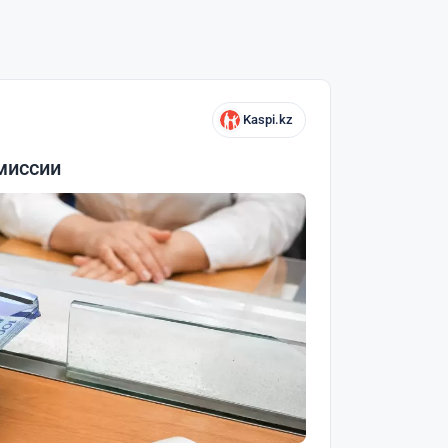
Kaspi.kz
миссии