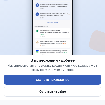
Читать дальше →
30
76
0
25
Банки
Теңіз Боташ
·
4 августа 2026 г., 20:30
Как сохранить экран Kaspi.kz, если приложение
запрещает скриншоты
В приложении удобнее
Изменилась ставка по вкладу, кредиту или курс доллара — вы
сразу получите уведомление
Скачать приложение
Остаться на сайте
Главная
Депозиты
Ипотеки
Авто
Войти
Меню
Читать дальше →