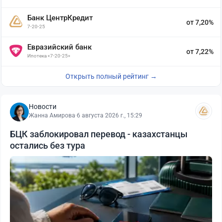
Банк ЦентрКредит
от 7,20%
7-20-25
Евразийский банк
от 7,22%
Ипотека «7-20-25»
Открыть полный рейтинг →
Новости
Жанна Амирова
·
6 августа 2026 г., 15:29
БЦК заблокировал перевод - казахстанцы
остались без тура