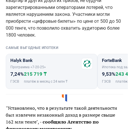
квартир и других дорогих призов, не будучи
зарегистрированными операторами лотерей, что
является нарушением закона. Участники могли
приобрести «цифровые билеты» по цене от 500 до 50
000 тенге, что позволило охватить аудиторию более
1800 человек.
САМЫЕ ВЫГОДНЫЕ ИПОТЕКИ
Halyk Bank
ForteBank
Программа «7-20-25»
Ипотека под зал
7,24%
215 719 ₸
9,53%
243 4
ГЭСВ
платёж в месяц с 24 млн ₸
ГЭСВ
платёж 
"Установлено, что в результате такой деятельности
был извлечен незаконный доход в размере свыше
162 млн тенге", -
сообщило Агентство по
финансовому мониторингу