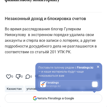
Незаконный доход и блокировка счетов
Во время расследования блогер Гулеркем
Ниязкулову в экстренном порядке удалила свои
аккаунты и стерла все записи о лотереях, а другие
подробности досудебного дела не разглашаются в
соответствии со статьёй 201 УПК РК.
Поставьте галочку рядом с
Finratings.kz
— и наши материалы будут чаще
показываться вам
0
0
0
0
Finratings
finratings.kz
Казахстан
уголовная ответственность
Закон
Лотерея
Читать Finratings в Google