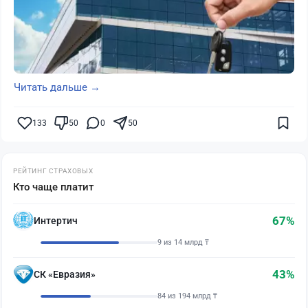
Читать дальше →
133
50
0
50
РЕЙТИНГ СТРАХОВЫХ
Кто чаще платит
67%
Интертич
9 из 14 млрд ₸
43%
СК «Евразия»
84 из 194 млрд ₸