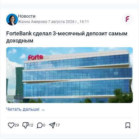
Новости
Жанна Амирова
·
7 августа 2026 г., 14:11
ForteBank сделал 3-месячный депозит самым
доходным
Читать дальше →
29
12
0
17