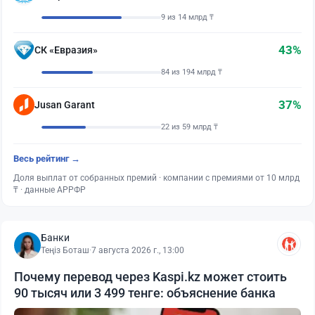
9 из 14 млрд ₸
43%
СК «Евразия»
84 из 194 млрд ₸
37%
Jusan Garant
22 из 59 млрд ₸
Весь рейтинг →
Доля выплат от собранных премий · компании с премиями от 10 млрд
₸ · данные АРРФР
Банки
Теңіз Боташ
·
7 августа 2026 г., 13:00
Почему перевод через Kaspi.kz может стоить
90 тысяч или 3 499 тенге: объяснение банка