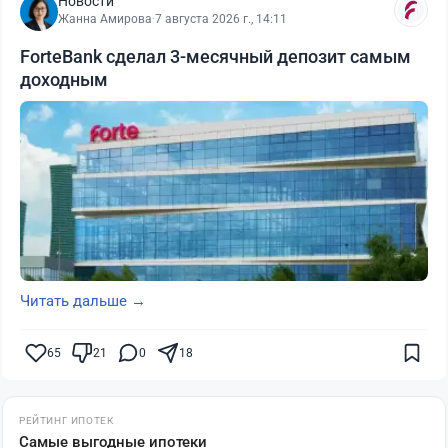
Новости
Жанна Амирова
·
7 августа 2026 г., 14:11
ForteBank сделал 3-месячный депозит самым
доходным
Читать дальше →
65
21
0
18
РЕЙТИНГ ИПОТЕК
Самые выгодные ипотеки