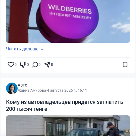
Читать дальше →
0
0
0
0
Авто
Жанна Амирова
·
4 августа 2026 г., 16:11
Кому из автовладельцев придется заплатить
200 тысяч тенге