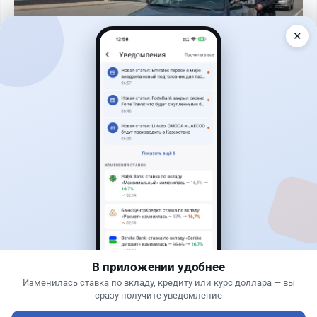
✕
Читать дальше →
40
13
0
11
Новости
Жанна Амирова
·
7 августа 2026 г., 16:11
Home Credit Bank урезал ставки по депозитам
В приложении удобнее
Изменилась ставка по вкладу, кредиту или курс доллара — вы
сразу получите уведомление