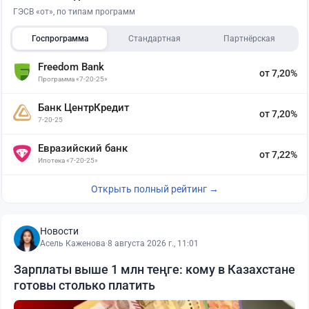
ГЭСВ «от», по типам программ
Госпрограмма
Стандартная
Партнёрская
Freedom Bank
от 7,20%
Программа «7-20-25»
Банк ЦентрКредит
от 7,20%
7-20-25
Евразийский банк
от 7,22%
Ипотека «7-20-25»
Открыть полный рейтинг →
Новости
Асель Каженова
·
8 августа 2026 г., 11:01
Зарплаты выше 1 млн теңге: кому в Казахстане
готовы столько платить