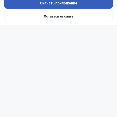
Скачать приложение
Остаться на сайте
Главная
Депозиты
Ипотеки
Авто
Войти
Меню
Читать дальше →
14
51
0
23
Новости
Жанна Амирова
·
7 августа 2026 г., 16:52
Той в минус: почему свадьба в Казахстане
больше не окупается