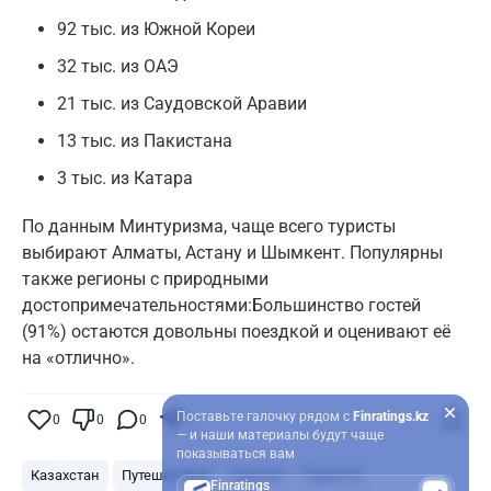
92 тыс. из Южной Кореи
32 тыс. из ОАЭ
21 тыс. из Саудовской Аравии
13 тыс. из Пакистана
3 тыс. из Катара
По данным Минтуризма, чаще всего туристы
выбирают Алматы, Астану и Шымкент. Популярны
также регионы с природными
достопримечательностями:Большинство гостей
(91%) остаются довольны поездкой и оценивают её
на «отлично».
Поставьте галочку рядом с
Finratings.kz
0
0
0
0
— и наши материалы будут чаще
показываться вам
Казахстан
Путешествия
Туризм
Туристы
Finratings