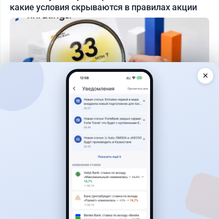
какие условия скрываются в правилах акции
✕
Читать дальше →
93
30
0
28
Банки
Теңіз Боташ
·
4 августа 2026 г., 20:30
Как сохранить экран Kaspi.kz, если приложение
запрещает скриншоты