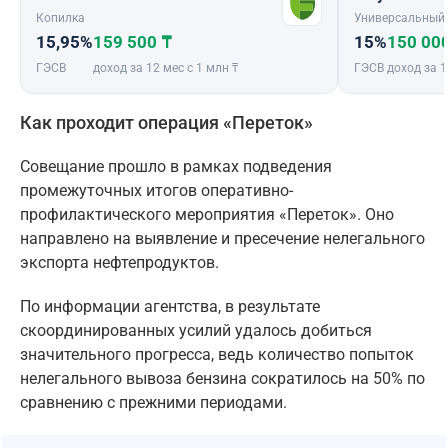
Копилка
Универсальный
15,95%
159 500 ₸
15%
150 00
ГЭСВ
доход за 12 мес с 1 млн ₸
ГЭСВ
доход за 1
Как проходит операция «Переток»
Совещание прошло в рамках подведения
промежуточных итогов оперативно-
профилактического мероприятия «Переток». Оно
направлено на выявление и пресечение нелегального
экспорта нефтепродуктов.
По информации агентства, в результате
скоординированных усилий удалось добиться
значительного прогресса, ведь количество попыток
нелегального вывоза бензина сократилось на 50% по
сравнению с прежними периодами.