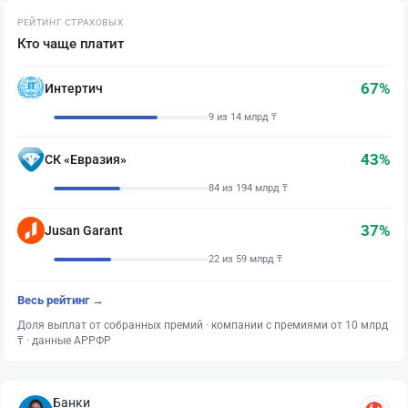
РЕЙТИНГ СТРАХОВЫХ
Кто чаще платит
67%
Интертич
9 из 14 млрд ₸
43%
СК «Евразия»
84 из 194 млрд ₸
37%
Jusan Garant
22 из 59 млрд ₸
Весь рейтинг →
Доля выплат от собранных премий · компании с премиями от 10 млрд
₸ · данные АРРФР
Банки