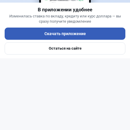
В приложении удобнее
Изменилась ставка по вкладу, кредиту или курс доллара — вы
сразу получите уведомление
Скачать приложение
Остаться на сайте
Главная
Депозиты
Ипотеки
Авто
Войти
Меню
Читать дальше →
50
13
0
21
Новости
Жанна Амирова
·
4 августа 2026 г., 10:17
Въезд в Казахстан изменят: иностранцам
понадобится разрешение