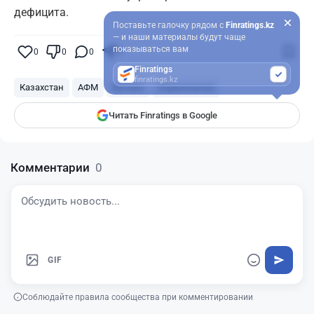
дефицита.
Поставьте галочку рядом с
Finratings.kz
— и наши материалы будут чаще
показываться вам
0
0
0
0
Finratings
finratings.kz
Казахстан
АФМ
бензин
Ограничения
Читать Finratings в Google
Комментарии
0
GIF
Соблюдайте правила сообщества при комментировании