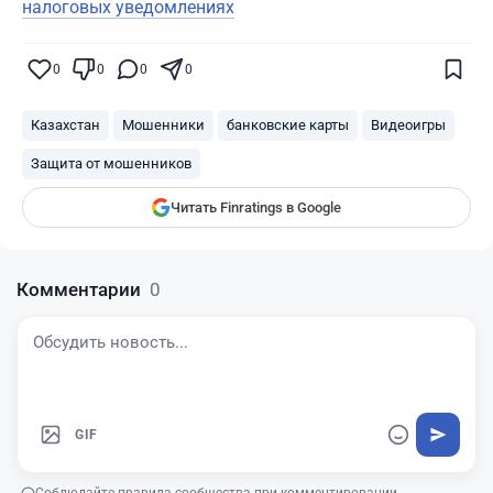
налоговых уведомлениях
Поставьте галочку рядом с
Finratings.kz
0
0
0
0
— и наши материалы будут чаще
показываться вам
Казахстан
Мошенники
банковские карты
Видеоигры
Finratings
finratings.kz
Защита от мошенников
Читать Finratings в Google
Комментарии
0
GIF