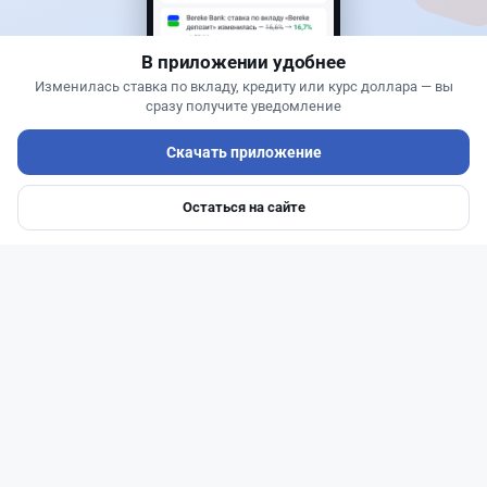
Казахстана и что получит страна
В приложении удобнее
Изменилась ставка по вкладу, кредиту или курс доллара — вы
сразу получите уведомление
Скачать приложение
Остаться на сайте
Главная
Депозиты
Ипотеки
Авто
Войти
Меню
Читать дальше →
1
0
0
1
Банки
Жанна Амирова
·
4 августа 2026 г., 16:52
Предпринимателей в Казахстане "достали"
обзвоны банков: как от них отказаться