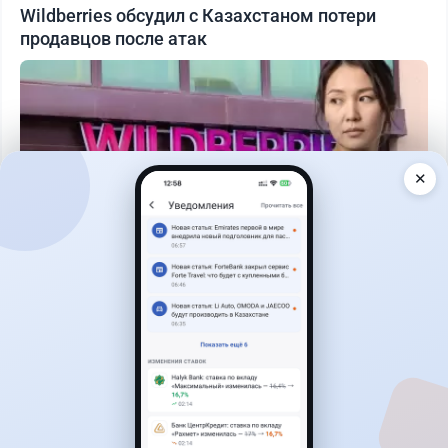
Wildberries обсудил с Казахстаном потери
продавцов после атак
✕
Читать дальше →
19
9
0
12
Новости
Асель Каженова
·
3 августа 2026 г., 22:30
Почему Китай вкладывает миллиарды в недра