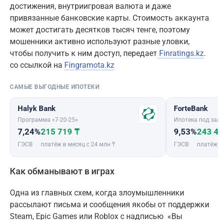
достижения, внутриигровая валюта и даже
привязанные банковские карты. Стоимость аккаунта
может достигать десятков тысяч тенге, поэтому
мошенники активно используют разные уловки,
чтобы получить к ним доступ, передает
Finratings.kz
.
со ссылкой на
Fingramota.kz
САМЫЕ ВЫГОДНЫЕ ИПОТЕКИ
Halyk Bank
ForteBank
Программа «7-20-25»
Ипотека под зал
7,24%
215 719 ₸
9,53%
243 4
ГЭСВ
платёж в месяц с 24 млн ₸
ГЭСВ
платёж 
Как обманывают в играх
Одна из главных схем, когда злоумышленники
рассылают письма и сообщения якобы от поддержки
Steam, Epic Games или Roblox с надписью «Вы