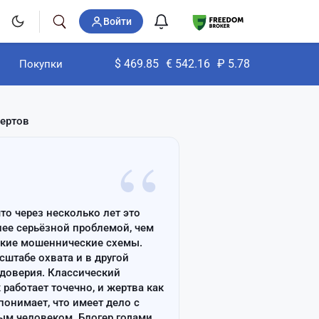
Войти
$
469.85
€
542.16
₽
5.78
Покупки
пертов
“
что через несколько лет это
лее серьёзной проблемой, чем
ские мошеннические схемы.
сштабе охвата и в другой
доверия. Классический
работает точечно, и жертва как
онимает, что имеет дело с
ым человеком. Блогер годами