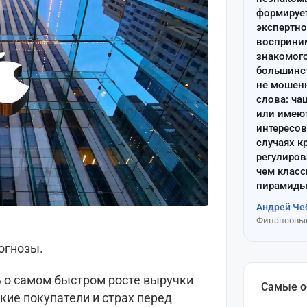
формируе
экспертно
восприним
знакомого
большинс
не мошен
слова: ча
или имею
интересов
случаях к
регулиров
чем клас
пирамиды
Андрей Че
Финансовый
огнозы.
ь о самом быстром росте выручки
Самые 
ские покупатели и страх перед