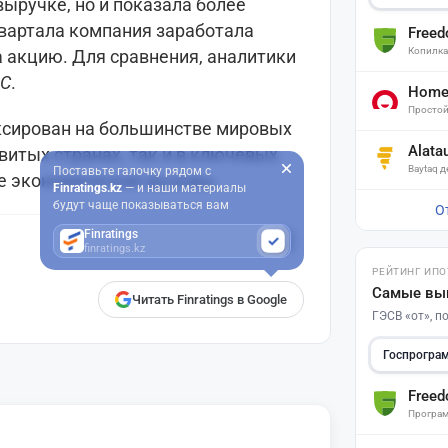
выручке, но и показала более
вартала компания заработала
Free
Копилк
на акцию. Для сравнения, аналитики
C
.
Home 
Простой
иксирован на большинстве мировых
Alata
витых странах, так и в ключевых
Baytaq 
Поставьте галочку рядом с
ые экономические вызовы.
Finratings.kz
— и наши материалы
будут чаще показываться вам
О
Finratings
finratings.kz
РЕЙТИНГ ИПО
Самые вы
Читать Finratings в Google
ГЭСВ «от», 
Госпрогра
Free
Програм