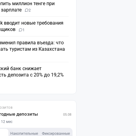
пить миллион тенге при
 зарплате
2
nk вводит новые требования
мщиков
1
зменил правила въезда: что
ать туристам из Казахстана
ский банк снижает
ть депозита с 20% до 19,2%
ПОЗИТОВ
годные депозиты
05.08
 12 мес
Накопительные
Фиксированные