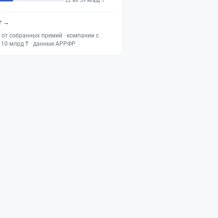
22 из 59 млрд ₸
г →
 от собранных премий · компании с
 10 млрд ₸ · данные АРРФР