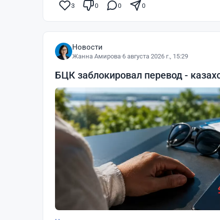
3
0
0
0
Новости
Жанна Амирова
·
6 августа 2026 г., 15:29
БЦК заблокировал перевод - казах