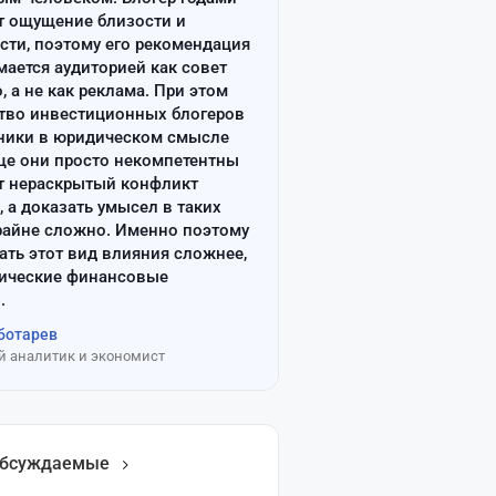
т ощущение близости и
сти, поэтому его рекомендация
ается аудиторией как совет
, а не как реклама. При этом
тво инвестиционных блогеров
ники в юридическом смысле
ще они просто некомпетентны
т нераскрытый конфликт
, а доказать умысел в таких
райне сложно. Именно поэтому
ать этот вид влияния сложнее,
сические финансовые
.
ботарев
 аналитик и экономист
обсуждаемые