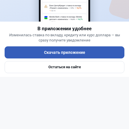
Предпринимателей в Казахстане "достали"
обзвоны банков: как от них отказаться
В приложении удобнее
Изменилась ставка по вкладу, кредиту или курс доллара — вы
сразу получите уведомление
Скачать приложение
Остаться на сайте
Главная
Депозиты
Ипотеки
Авто
Войти
Меню
Читать дальше →
52
12
0
3
Новости
Асель Каженова
·
3 августа 2026 г., 22:30
Почему Китай вкладывает миллиарды в недра