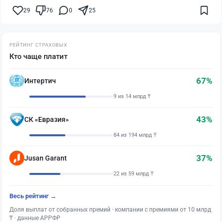
29
76
0
25
РЕЙТИНГ СТРАХОВЫХ
Кто чаще платит
67%
Интертич
9 из 14 млрд ₸
43%
СК «Евразия»
84 из 194 млрд ₸
37%
Jusan Garant
22 из 59 млрд ₸
Весь рейтинг →
Доля выплат от собранных премий · компании с премиями от 10 млрд
₸ · данные АРРФР