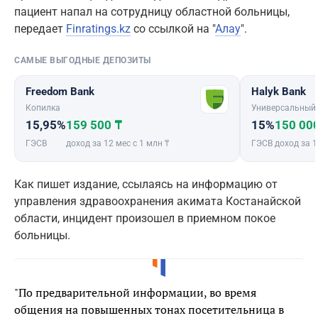
пациент напал на сотрудницу областной больницы,
передает
Finratings.kz
со ссылкой на "
Алау
".
САМЫЕ ВЫГОДНЫЕ ДЕПОЗИТЫ
Freedom Bank
Halyk Bank
Копилка
Универсальный
15,95%
159 500 ₸
15%
150 00
ГЭСВ
доход за 12 мес с 1 млн ₸
ГЭСВ
доход за 1
Как пишет издание, ссылаясь на информацию от
управления здравоохранения акимата Костанайской
области, инцидент произошел в приемном покое
больницы.
"По предварительной информации, во время
общения на повышенных тонах посетительница в