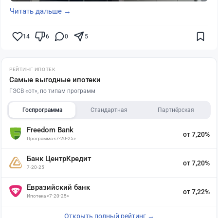
Читать дальше →
14
6
0
5
РЕЙТИНГ ИПОТЕК
Самые выгодные ипотеки
ГЭСВ «от», по типам программ
Госпрограмма
Стандартная
Партнёрская
Freedom Bank
от 7,20%
Программа «7-20-25»
Банк ЦентрКредит
от 7,20%
7-20-25
Евразийский банк
от 7,22%
Ипотека «7-20-25»
Открыть полный рейтинг →