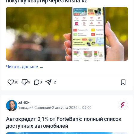
покупку квартир через Krisha.kz
Читать дальше →
30
9
0
12
Банки
Геннадий Савицкий
·
2 августа 2026 г., 09:00
Автокредит 0,1% от ForteBank: полный список
доступных автомобилей