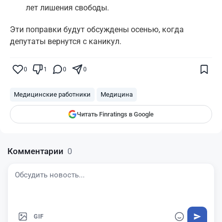
лет лишения свободы.
Эти поправки будут обсуждены осенью, когда
депутаты вернутся с каникул.
Поставьте галочку рядом с
Finratings.kz
— и наши материалы будут чаще
показываться вам
0
1
0
0
Finratings
finratings.kz
Медицинские работники
Медицина
Читать Finratings в Google
Комментарии
0
GIF