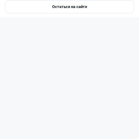
Остаться на сайте
Главная
Депозиты
Ипотеки
Авто
Войти
Меню
Читать дальше →
0
0
0
0
Новости
Жанна Амирова
·
7 августа 2026 г., 17:23
В Казахстане начали охоту на водителей с
фальшивыми номерами из России