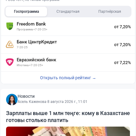
Госпрограмма
Стандартная
Партнёрская
Freedom Bank
от 7,20%
Программа «7-20-25»
Банк ЦентрКредит
от 7,20%
7-20-25
Евразийский банк
от 7,22%
Ипотека «7-20-25»
Открыть полный рейтинг →
Новости
Асель Каженова
·
8 августа 2026 г., 11:01
Зарплаты выше 1 млн теңге: кому в Казахстане
готовы столько платить