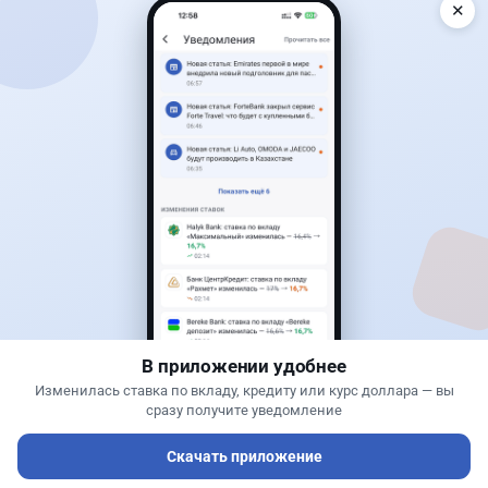
✕
Читать дальше →
40
13
0
11
Новости
Жанна Амирова
·
7 августа 2026 г., 14:32
Сервисы ВТБ не будут работать почти пять
часов
В приложении удобнее
Изменилась ставка по вкладу, кредиту или курс доллара — вы
сразу получите уведомление
Скачать приложение