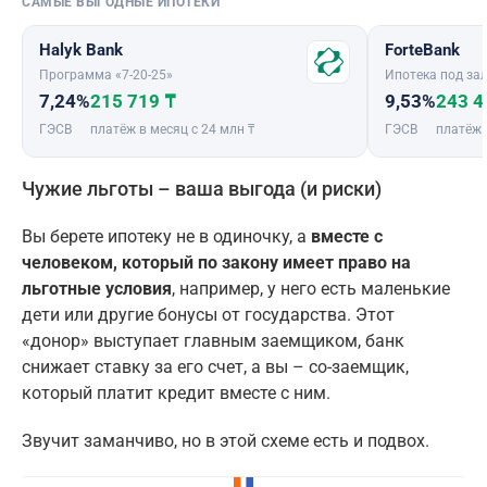
САМЫЕ ВЫГОДНЫЕ ИПОТЕКИ
Halyk Bank
ForteBank
Программа «7-20-25»
Ипотека под зал
7,24%
215 719 ₸
9,53%
243 4
ГЭСВ
платёж в месяц с 24 млн ₸
ГЭСВ
платёж 
Чужие льготы – ваша выгода (и риски)
Вы берете ипотеку не в одиночку, а
вместе с
человеком, который по закону имеет право на
льготные условия
, например, у него есть маленькие
дети или другие бонусы от государства. Этот
«донор» выступает главным заемщиком, банк
снижает ставку за его счет, а вы – со-заемщик,
который платит кредит вместе с ним.
Звучит заманчиво, но в этой схеме есть и подвох.