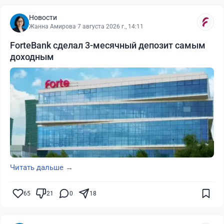
Новости
Жанна Амирова
·
7 августа 2026 г., 14:11
ForteBank сделал 3-месячный депозит самым
доходным
Читать дальше →
65
21
0
18