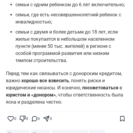
семьи с одним ребенком до 6 лет включительно;
семьи, где есть несовершеннолетний ребенок с
инвалидностью;
семьи с двумя и более детьми до 18 лет, если
жилье покупается в небольшом населенном
пункте (менее 50 тыс. жителей) в регионе с
особой программой развития или низким
темпом строительства.
Перед тем как связываться с донорским кредитом,
важно
хорошо все взвесить
, понять риски и
юридические нюансы. И конечно,
посоветоваться с
юристом и «донором»
, чтобы ответственность была
ясна и разделена честно.
Поставьте галочку рядом с
Finratings.kz
— и наши материалы будут чаще
показываться вам
0
0
0
0
Finratings
finratings.kz