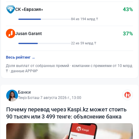
43%
СК «Евразия»
84 из 194 млрд ₸
37%
Jusan Garant
22 из 59 млрд ₸
Весь рейтинг →
Доля выплат от собранных премий · компании с премиями от 10 млрд
₸ · данные АРРФР
Банки
Теңіз Боташ
·
7 августа 2026 г., 13:00
Почему перевод через Kaspi.kz может стоить
90 тысяч или 3 499 тенге: объяснение банка