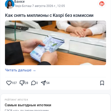
Банки
Теңіз Боташ
·
7 августа 2026 г., 12:05
Как снять миллионы с Kaspi без комиссии
Читать дальше →
107
28
0
54
РЕЙТИНГ ИПОТЕК
Самые выгодные ипотеки
ГЭСВ «от», по типам программ