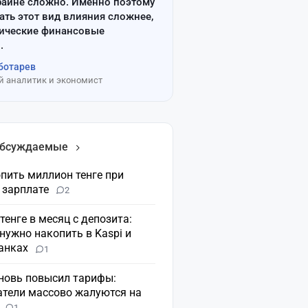
райне сложно. Именно поэтому
ать этот вид влияния сложнее,
сические финансовые
.
ботарев
 аналитик и экономист
обсуждаемые
пить миллион тенге при
 зарплате
2
 тенге в месяц с депозита:
нужно накопить в Kaspi и
банках
1
вновь повысил тарифы:
атели массово жалуются на
н
1