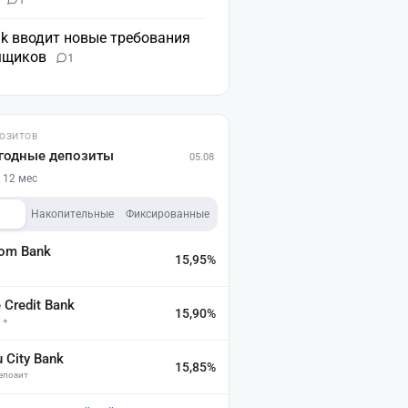
nk вводит новые требования
мщиков
1
ПОЗИТОВ
годные депозиты
05.08
 12 мес
Накопительные
Фиксированные
dom Bank
15,95%
а
Credit Bank
15,90%
 +
u City Bank
15,85%
депозит