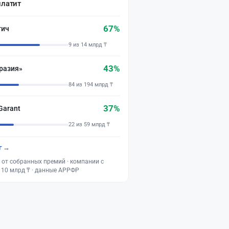
платит
67%
тич
9 из 14 млрд ₸
43%
разия»
84 из 194 млрд ₸
37%
Garant
22 из 59 млрд ₸
г →
 от собранных премий · компании с
 10 млрд ₸ · данные АРРФР