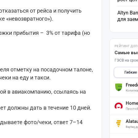
тказаться от рейса и получить
Altyn Ba
е «невозвратного»).
для зае
ржки прибытия – 3% от тарифа (но
РЕЙТИНГ ДЕ
Самые вы
ГЭСВ на срок
еля отметку на посадочном талоне,
Гибкие
еки на еду и такси.
Free
той в авиакомпанию, ссылаясь на
Копилк
Home 
ет должны дать в течение 10 дней.
Простой
Alata
адываете фото/чеки, ответ 7–14
Baytaq 