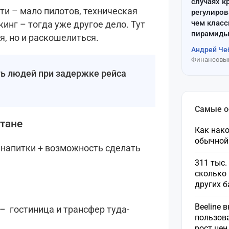
случаях к
ти – мало пилотов, техническая
регулиров
чем клас
инг – тогда уже другое дело. Тут
пирамиды
я, но и раскошелиться.
Андрей Че
Финансовый
ть людей при задержке рейса
Самые 
стане
Как нако
обычной
напитки + возможность сделать
311 тыс.
сколько 
других 
Beeline 
– гостиница и трансфер туда-
пользов
рост це