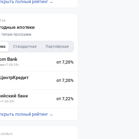
ткрыть полный рейтинг →
ТЕК
годные ипотеки
по типам программ
мма
Стандартная
Партнёрская
dom Bank
от 7,20%
ма «7-20-25»
 ЦентрКредит
от 7,20%
зийский банк
от 7,22%
 «7-20-25»
ткрыть полный рейтинг →
АХОВЫХ