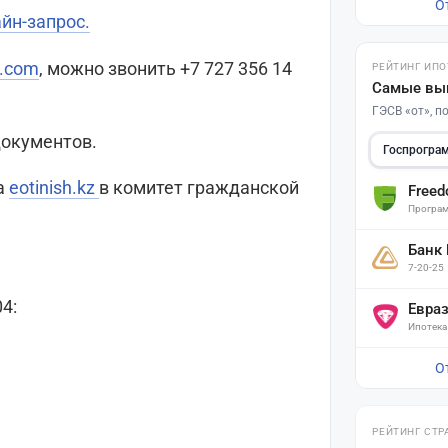
О
йн-запрос.
q.com
, можно звонить +7 727 356 14
РЕЙТИНГ ИПО
Самые вы
ГЭСВ «от», 
документов.
Госпрогра
а
eotinish.kz
в комитет гражданской
Free
Програм
Банк
7-20-25
4:
Евра
Ипотека
О
РЕЙТИНГ СТР