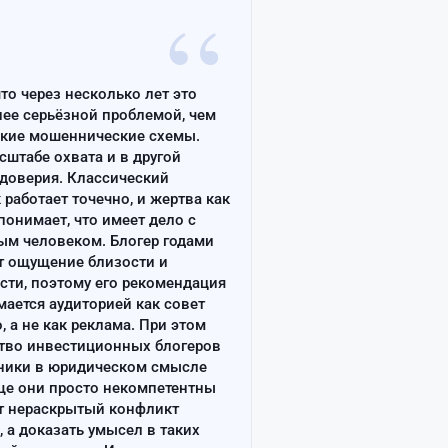
“
что через несколько лет это
лее серьёзной проблемой, чем
ские мошеннические схемы.
сштабе охвата и в другой
доверия. Классический
работает точечно, и жертва как
онимает, что имеет дело с
ым человеком. Блогер годами
т ощущение близости и
сти, поэтому его рекомендация
ается аудиторией как совет
, а не как реклама. При этом
тво инвестиционных блогеров
ники в юридическом смысле
ще они просто некомпетентны
т нераскрытый конфликт
, а доказать умысел в таких