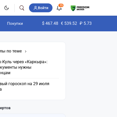
15
Войти
$
467.48
€
539.52
₽
5.73
Покупки
лы по теме
-Куль через «Каркыра»:
окументы нужны
анцам
вый гороскоп на 29 июля
а
пертов