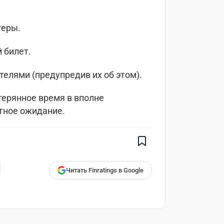
теры.
 билет.
телями (предупредив их об этом).
терянное время в вполне
Поставьте галочку рядом с
ртное ожидание.
Finratings.kz
— и наши материалы
будут чаще показываться вам
Finratings
finratings.kz
Читать Finratings в Google