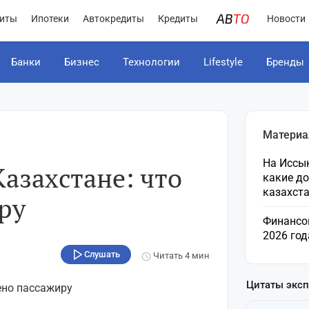
иты
Ипотеки
Автокредиты
Кредиты
Новости
Банки
Бизнес
Технологии
Lifestyle
Бренды
Материа
На Иссык
Казахстане: что
какие д
казахст
ру
Финансо
2026 год
Слушать
Читать
4 мин
Цитаты экс