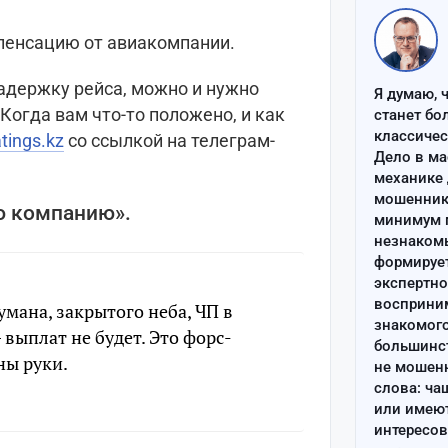
мпенсацию от авиакомпании.
задержку рейса, можно и нужно
Я думаю, 
огда вам что-то положено, и как
станет бо
классиче
atings.kz
со ссылкой на телеграм-
Дело в ма
механике 
мошенник 
ю компанию».
минимум п
незнаком
формируе
экспертно
восприним
умана, закрытого неба, ЧП в
знакомого
 выплат не будет. Это форс-
большинс
ны руки.
не мошен
слова: ча
или имею
интересов