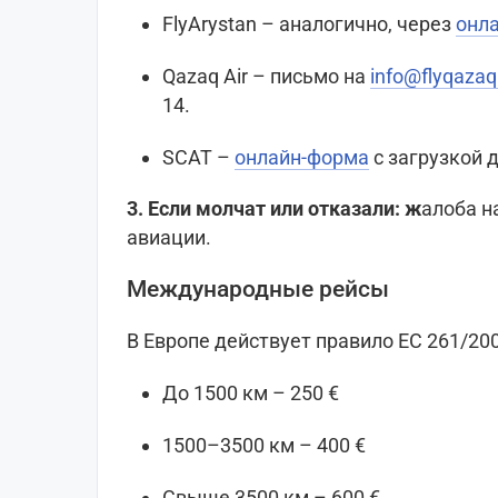
FlyArystan – аналогично, через
онла
Qazaq Air – письмо на
info@flyqaza
14.
SCAT –
онлайн-форма
с загрузкой 
3. Если молчат или отказали: ж
алоба н
авиации.
Международные рейсы
В Европе действует правило EC 261/200
До 1500 км – 250 €
1500–3500 км – 400 €
Свыше 3500 км – 600 €