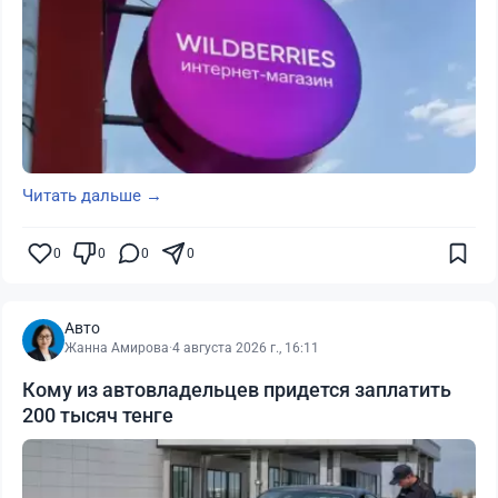
Читать дальше →
0
0
0
0
Авто
Жанна Амирова
·
4 августа 2026 г., 16:11
Кому из автовладельцев придется заплатить
200 тысяч тенге