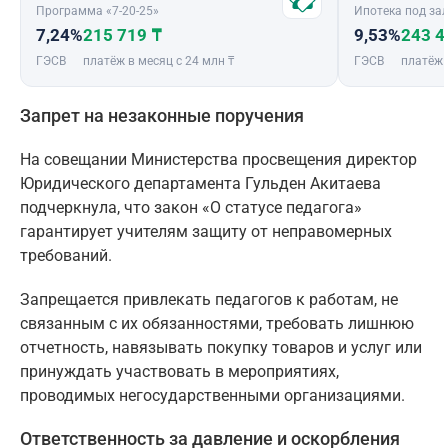
Программа «7-20-25»
Ипотека под зал
7,24%
215 719 ₸
9,53%
243 4
ГЭСВ
платёж в месяц с 24 млн ₸
ГЭСВ
платёж 
Запрет на незаконные поручения
На совещании Министерства просвещения директор
Юридического департамента Гульден Акитаева
подчеркнула, что закон «О статусе педагога»
гарантирует учителям защиту от неправомерных
требований.
Запрещается привлекать педагогов к работам, не
связанным с их обязанностями, требовать лишнюю
отчетность, навязывать покупку товаров и услуг или
принуждать участвовать в мероприятиях,
проводимых негосударственными организациями.
Ответственность за давление и оскорбления