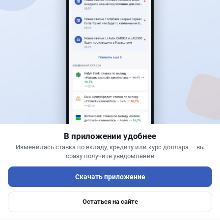
Читать дальше →
30
76
0
25
Новости
Жанна Амирова
·
6 августа 2026 г., 15:29
БЦК заблокировал перевод - казахстанцы
остались без тура
В приложении удобнее
Изменилась ставка по вкладу, кредиту или курс доллара — вы
сразу получите уведомление
Скачать приложение
Остаться на сайте
Главная
Депозиты
Ипотеки
Авто
Войти
Меню