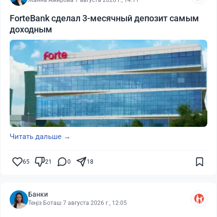
Жанна Амирова
·
7 августа 2026 г., 14:11
ForteBank сделал 3-месячный депозит самым
доходным
Читать дальше →
65
21
0
18
Банки
Теңіз Боташ
·
7 августа 2026 г., 12:05