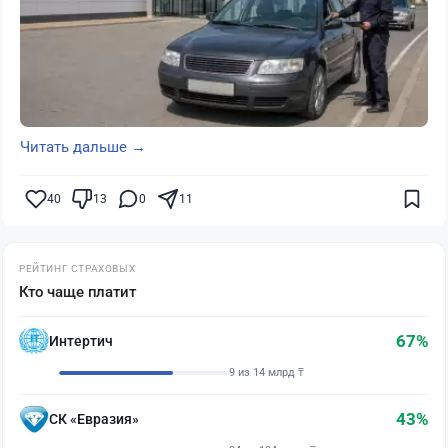
Читать дальше →
40
13
0
11
РЕЙТИНГ СТРАХОВЫХ
Кто чаще платит
67%
Интертич
9 из 14 млрд ₸
43%
СК «Евразия»