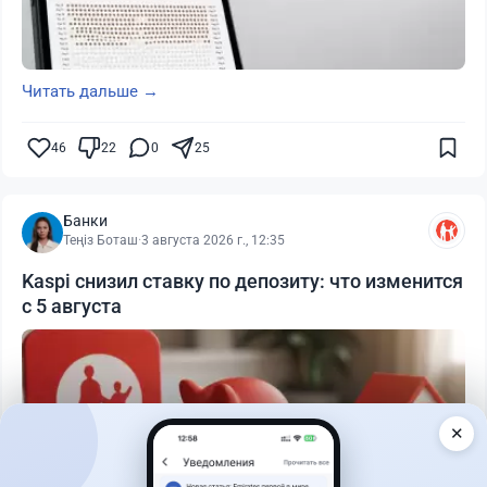
Читать дальше →
46
22
0
25
Банки
Теңіз Боташ
·
3 августа 2026 г., 12:35
Kaspi снизил ставку по депозиту: что изменится
с 5 августа
✕