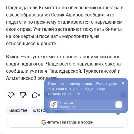
Председатель Комитета по обеспечению качества в
сфере образования Серик Аширов сообщил, что
педагоги по-прежнему сталкиваются с нарушением
своих прав. Учителей заставляют покупать билеты
на концерты и посещать мероприятия, не
относящиеся к работе.
В июле–августе комитет провел анонимный опрос
среди педагогов. Чаще всего о нарушениях закона
сообщали учителя Павлодарской, Туркестанской и
Алматинской областей.
Поставьте галочку рядом с
Finratings.kz
— и наши материалы будут чаще
показываться вам
0
0
0
0
Finratings
finratings.kz
Казахстан
штрафы
арест
Читать Finratings в Google