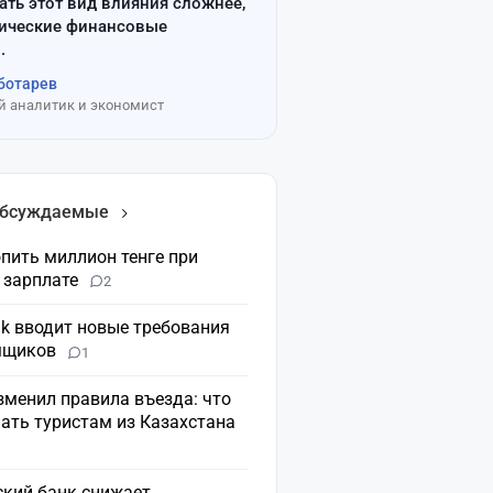
ать этот вид влияния сложнее,
сические финансовые
.
ботарев
 аналитик и экономист
обсуждаемые
пить миллион тенге при
 зарплате
2
nk вводит новые требования
мщиков
1
зменил правила въезда: что
ать туристам из Казахстана
ский банк снижает