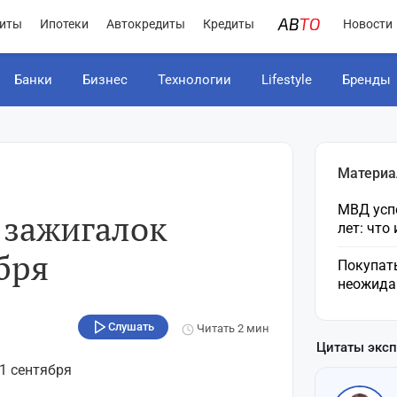
иты
Ипотеки
Автокредиты
Кредиты
Новости
Банки
Бизнес
Технологии
Lifestyle
Бренды
Материа
МВД усп
 зажигалок
лет: что
бря
Покупат
неожида
Слушать
Читать
2 мин
Цитаты экс