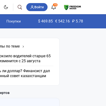
15
Войти
$
469.85
€
542.16
₽
5.78
Покупки
лы по теме
окоило водителей старше 65
 изменится с 25 августа
ь ли доллар? Финансист дал
нный совет казахстанцам
пертов