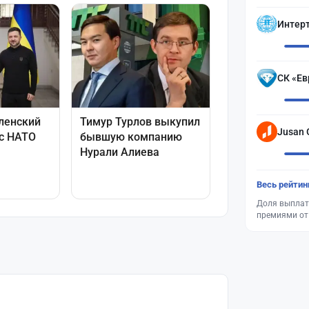
Интер
СК «Ев
Jusan 
Весь рейтин
Доля выплат
премиями от