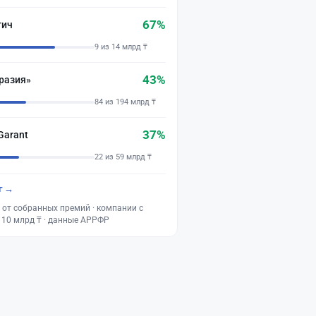
67%
тич
9 из 14 млрд ₸
43%
разия»
84 из 194 млрд ₸
37%
Garant
22 из 59 млрд ₸
г →
 от собранных премий · компании с
 10 млрд ₸ · данные АРРФР