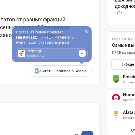
доходнос
1
утатов от разных фракций
сены в закон «Об основных
Поставьте галочку рядом с
 закона «Об образовании».
Finratings.kz
— и наши материалы
РЕЙТИНГ ДЕ
будут чаще показываться вам
Самые вы
Finratings
ГЭСВ на срок
finratings.kz
Гибкие
Читать Finratings в Google
Free
Копилк
Home 
Простой
Alata
Baytaq 
О