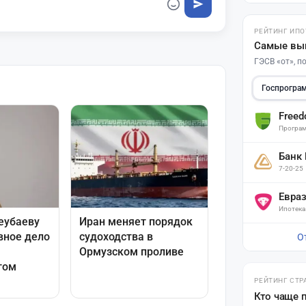
РЕЙТИНГ ИПО
Самые вы
ГЭСВ «от», 
Госпрогра
Free
Програм
Банк
7-20-25
Евра
Ипотека
О
РЕЙТИНГ СТР
Кто чаще 