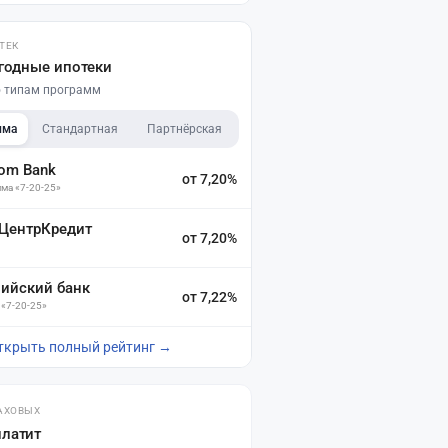
ТЕК
годные ипотеки
по типам программ
мма
Стандартная
Партнёрская
dom Bank
от 7,20%
ма «7-20-25»
 ЦентрКредит
от 7,20%
зийский банк
от 7,22%
 «7-20-25»
ткрыть полный рейтинг →
АХОВЫХ
платит