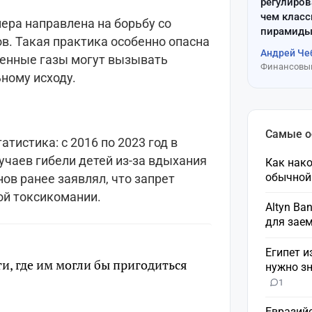
регулиров
чем клас
ера направлена на борьбу со
пирамиды
в. Такая практика особенно опасна
Андрей Че
женные газы могут вызывать
Финансовый
ьному исходу.
Самые 
атистика: с 2016 по 2023 год в
учаев гибели детей из-за вдыхания
Как нако
обычной
ов ранее заявлял, что запрет
ой токсикомании.
Altyn Ba
для зае
Египет и
ти, где им могли бы пригодиться
нужно зн
1
Евразий