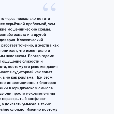
“
что через несколько лет это
лее серьёзной проблемой, чем
ские мошеннические схемы.
сштабе охвата и в другой
доверия. Классический
работает точечно, и жертва как
онимает, что имеет дело с
ым человеком. Блогер годами
т ощущение близости и
сти, поэтому его рекомендация
ается аудиторией как совет
, а не как реклама. При этом
тво инвестиционных блогеров
ники в юридическом смысле
ще они просто некомпетентны
т нераскрытый конфликт
, а доказать умысел в таких
райне сложно. Именно поэтому