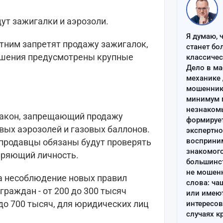
ут зажигалки и аэрозоли.
Я думаю, 
етним запретят продажу зажигалок,
станет бо
рушения предусмотрены крупные
классиче
Дело в ма
механике 
мошенник 
минимум п
незнаком
у закон, запрещающий продажу
формируе
ых аэрозолей и газовых баллонов.
экспертно
восприним
 продавцы обязаны будут проверять
знакомого
веряющий личность.
большинс
не мошен
а несоблюдение новых правил
слова: ча
раждан - от 200 до 300 тысяч
или имею
 до 700 тысяч, для юридических лиц
интересов
случаях к