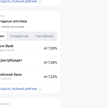
ткрыть полный рейтинг →
ТЕК
годные ипотеки
по типам программ
мма
Стандартная
Партнёрская
dom Bank
от 7,20%
ма «7-20-25»
 ЦентрКредит
от 7,20%
зийский банк
от 7,22%
 «7-20-25»
ткрыть полный рейтинг →
АХОВЫХ