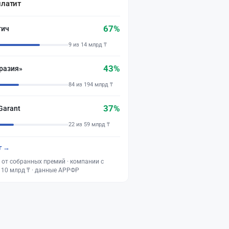
платит
67%
тич
9 из 14 млрд ₸
43%
разия»
84 из 194 млрд ₸
37%
Garant
22 из 59 млрд ₸
г →
 от собранных премий · компании с
 10 млрд ₸ · данные АРРФР