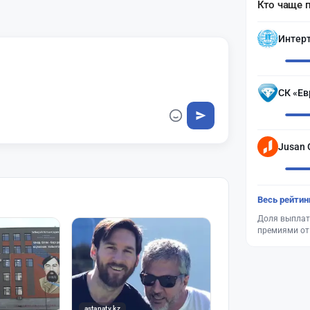
Кто чаще 
Интер
СК «Ев
Jusan 
Весь рейтин
Доля выплат
премиями от