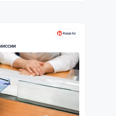
Kaspi.kz
миссии