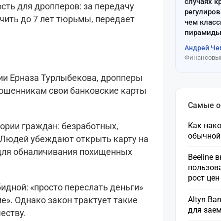
случаях к
сть для дропперов: за передачу
регулиров
чить до 7 лет тюрьмы, передает
чем клас
пирамиды
Андрей Че
Финансовый
ии Ерназа Турлыбекова, дропперы
мошенникам свои банковские карты
Самые 
Как нако
ории граждан: безработных,
обычной
. Людей убеждают открыть карту на
 для обналичивания похищенных
Beeline 
пользов
рост це
идной: «просто переслать деньги»
Altyn Ba
е». Однако закон трактует такие
для зае
еству.