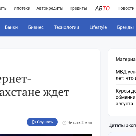
иты
Ипотеки
Автокредиты
Кредиты
Новости
Банки
Бизнес
Технологии
Lifestyle
Бренды
Материа
МВД усп
ернет-
лет: что
ахстане ждет
Курсы до
обменни
августа
Слушать
Читать
2 мин
Цитаты экс