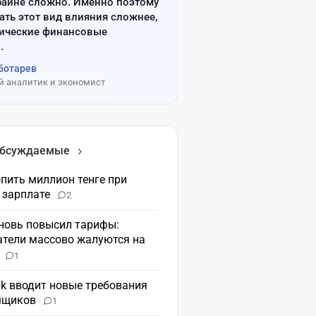
райне сложно. Именно поэтому
ать этот вид влияния сложнее,
сические финансовые
.
ботарев
 аналитик и экономист
обсуждаемые
пить миллион тенге при
 зарплате
2
вновь повысил тарифы:
атели массово жалуются на
н
1
nk вводит новые требования
мщиков
1