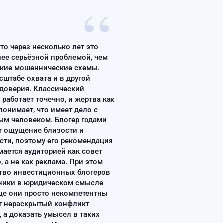
“
что через несколько лет это
лее серьёзной проблемой, чем
ские мошеннические схемы.
сштабе охвата и в другой
доверия. Классический
работает точечно, и жертва как
онимает, что имеет дело с
ым человеком. Блогер годами
т ощущение близости и
сти, поэтому его рекомендация
ается аудиторией как совет
, а не как реклама. При этом
тво инвестиционных блогеров
ники в юридическом смысле
ще они просто некомпетентны
т нераскрытый конфликт
, а доказать умысел в таких