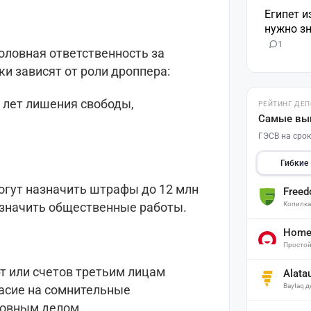
Египет и
нужно зн
1
головная ответственность за
ки зависят от роли дроппера:
3 лет лишения свободы,
РЕЙТИНГ ДЕ
Самые вы
ГЭСВ на срок
Гибкие
гут назначить штрафы до 12 млн
Free
Копилк
азначить общественные работы.
Home 
Простой
т или счетов третьим лицам
Alata
Baytaq 
асие на сомнительные
ловным делом.