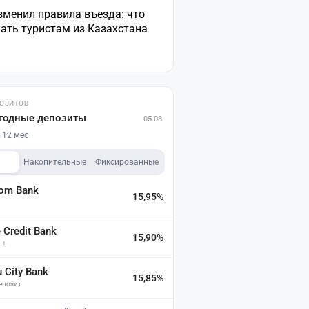
зменил правила въезда: что
ать туристам из Казахстана
ПОЗИТОВ
годные депозиты
05.08
 12 мес
Накопительные
Фиксированные
dom Bank
15,95%
а
Credit Bank
15,90%
 +
u City Bank
15,85%
депозит