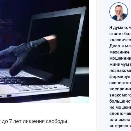
Я думаю, 
станет бо
классиче
Дело в ма
механике 
мошенник 
минимум п
незнаком
формируе
экспертно
восприним
знакомого
большинс
не мошен
слова: ча
или имею
 до 7 лет лишения свободы.
интересов