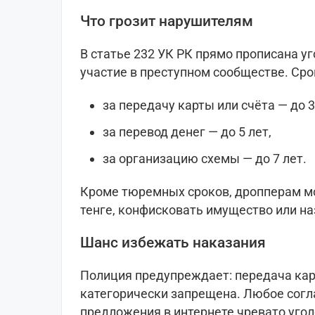
Что грозит нарушителям
В статье 232 УК РК прямо прописана у
участие в преступном сообществе. Сро
за передачу карты или счёта — до 
за перевод денег — до 5 лет,
за организацию схемы — до 7 лет.
Кроме тюремных сроков, дропперам мо
тенге, конфисковать имущество или н
Шанс избежать наказания
Полиция предупреждает: передача кар
категорически запрещена. Любое согл
предложения в интернете чревато уго