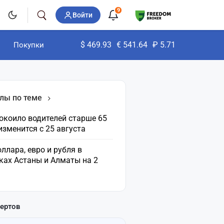
9
Войти
$
469.93
€
541.64
₽
5.71
Покупки
лы по теме
окоило водителей старше 65
 изменится с 25 августа
ллара, евро и рубля в
ках Астаны и Алматы на 2
пертов