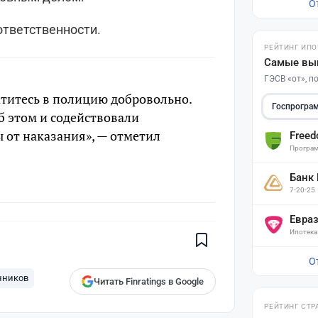
О
ответственности.
РЕЙТИНГ ИПО
Самые вы
ГЭСВ «от», 
атитесь в полицию добровольно.
Госпрогра
б этом и содействовали
 от наказания», — отметил
Free
Програм
Банк
Поставьте галочку рядом с
7-20-25
Finratings.kz
— и наши материалы
будут чаще показываться вам
Евра
Ипотека
Finratings
finratings.kz
О
нников
Читать Finratings в Google
РЕЙТИНГ СТР