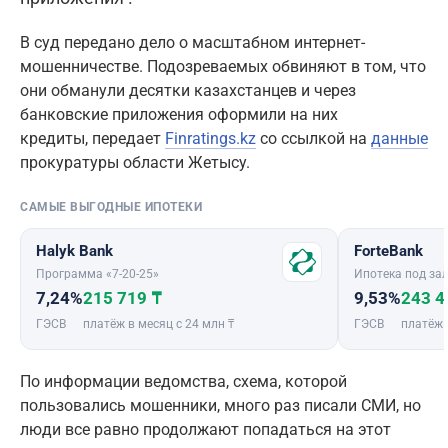
В суд передано дело о масштабном интернет-
мошенничестве. Подозреваемых обвиняют в том, что
они обманули десятки казахстанцев и через
банковские приложения оформили на них
кредиты, передает
Finratings.kz
со ссылкой на
данные
прокуратуры области Жетысу.
САМЫЕ ВЫГОДНЫЕ ИПОТЕКИ
Halyk Bank
ForteBank
Программа «7-20-25»
Ипотека под зал
7,24%
215 719 ₸
9,53%
243 4
ГЭСВ
платёж в месяц с 24 млн ₸
ГЭСВ
платёж 
По информации ведомства, схема, которой
пользовались мошенники, много раз писали СМИ, но
люди все равно продолжают попадаться на этот