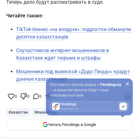
Теперь дело будут рассматривать в суде.
Читайте также:
TikTok-бизнес «на воздухе»: подростки обманули
десятки казахстанцев
Соучастников интернет-мошеннников в
Казахстане ждет тюрьма и штрафы
Мошенники под вывеской «Додо Пиццы» крадут
данные казахстанцев
Поставьте галочку рядом с
Finratings.kz
— и наши материалы будут чаще
показываться вам
0
0
0
0
Finratings
finratings.kz
Казахстан
Мошенники
Читать Finratings в Google