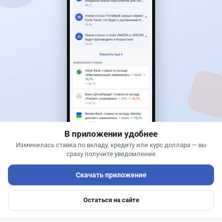
Читать дальше →
1
0
0
1
Новости
Жанна Амирова
·
7 августа 2026 г., 14:32
Сервисы ВТБ не будут работать почти пять
часов
В приложении удобнее
Изменилась ставка по вкладу, кредиту или курс доллара — вы
сразу получите уведомление
Скачать приложение
Остаться на сайте
Главная
Депозиты
Ипотеки
Авто
Войти
Меню
Читать дальше →