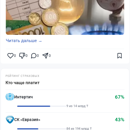
Читать дальше →
0
0
0
0
РЕЙТИНГ СТРАХОВЫХ
Кто чаще платит
67%
Интертич
9 из 14 млрд ₸
43%
СК «Евразия»
84 из 194 млрд ₸