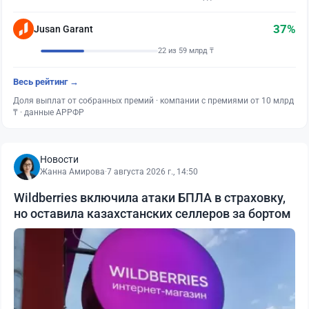
37%
Jusan Garant
22 из 59 млрд ₸
Весь рейтинг →
Доля выплат от собранных премий · компании с премиями от 10 млрд
₸ · данные АРРФР
Новости
Жанна Амирова
·
7 августа 2026 г., 14:50
Wildberries включила атаки БПЛА в страховку,
но оставила казахстанских селлеров за бортом