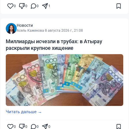
0
0
0
1
Новости
Асель Каженова
·
8 августа 2026 г., 21:08
Миллиарды исчезли в трубах: в Атырау
раскрыли крупное хищение
Читать дальше →
0
0
0
0