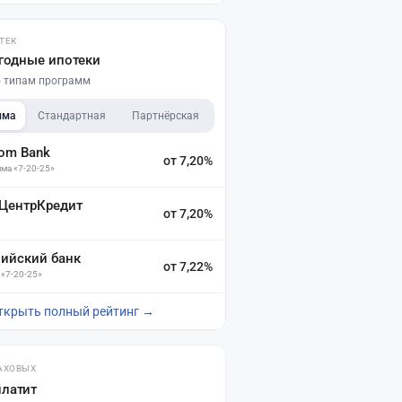
ТЕК
годные ипотеки
по типам программ
мма
Стандартная
Партнёрская
dom Bank
от 7,20%
ма «7-20-25»
 ЦентрКредит
от 7,20%
зийский банк
от 7,22%
 «7-20-25»
ткрыть полный рейтинг →
АХОВЫХ
платит