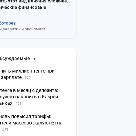
ать этот вид влияния сложнее,
сические финансовые
.
ботарев
 аналитик и экономист
обсуждаемые
пить миллион тенге при
 зарплате
2
 тенге в месяц с депозита:
нужно накопить в Kaspi и
банках
1
вновь повысил тарифы:
атели массово жалуются на
н
1