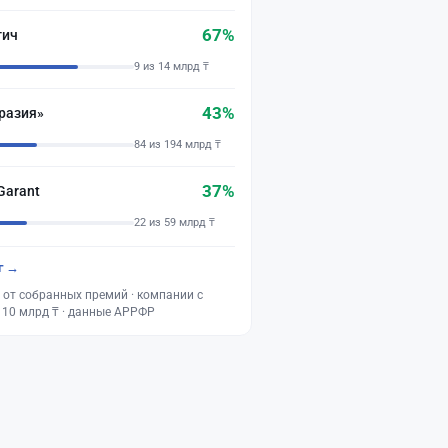
67%
тич
9 из 14 млрд ₸
43%
разия»
84 из 194 млрд ₸
37%
Garant
22 из 59 млрд ₸
г →
 от собранных премий · компании с
 10 млрд ₸ · данные АРРФР