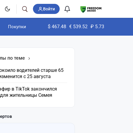
Войти
$
467.48
€
539.52
₽
5.73
Покупки
лы по теме
окоило водителей старше 65
 изменится с 25 августа
эфир в TikTok закончился
 для жительницы Семея
пертов