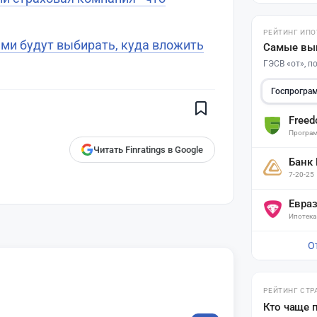
РЕЙТИНГ ИПО
ами будут выбирать, куда вложить
Самые вы
Поставьте галочку рядом с
ГЭСВ «от», 
Finratings.kz
— и наши материалы
будут чаще показываться вам
Госпрогра
Finratings
finratings.kz
Free
Програм
Читать Finratings в Google
Банк
7-20-25
Евра
Ипотека
О
РЕЙТИНГ СТР
Кто чаще 