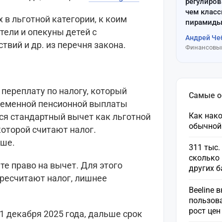
регулиров
чем клас
 в льготной категории, к коим
пирамиды
тели и опекуны детей с
Андрей Че
твий и др. из перечня закона.
Финансовый
 переплату по налогу, который
Самые 
ременной пенсионной выплаты
Как нако
тся стандартный вычет как льготной
обычной
которой считают налог.
ьше.
311 тыс.
сколько 
ете право на вычет. Для этого
других 
ересчитают налог, лишнее
Beeline 
пользов
рост це
1 декабря 2025 года, дальше срок