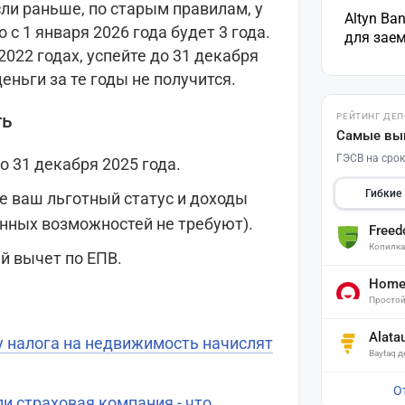
сли раньше, по старым правилам, у
Altyn Ba
 с 1 января 2026 года будет 3 года.
для зае
2022 годах, успейте до 31 декабря
деньги за те годы не получится.
ть
РЕЙТИНГ ДЕ
Самые вы
ГЭСВ на срок
 31 декабря 2025 года.
Гибкие
 ваш льготный статус и доходы
енных возможностей не требуют).
Free
Копилк
й вычет по ЕПВ.
Home 
Простой
Alata
у налога на недвижимость начислят
Baytaq 
О
и страховая компания - что