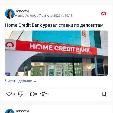
Новости
Жанна Амирова
·
7 августа 2026 г., 16:11
Home Credit Bank урезал ставки по депозитам
Читать дальше →
14
51
0
23
Новости