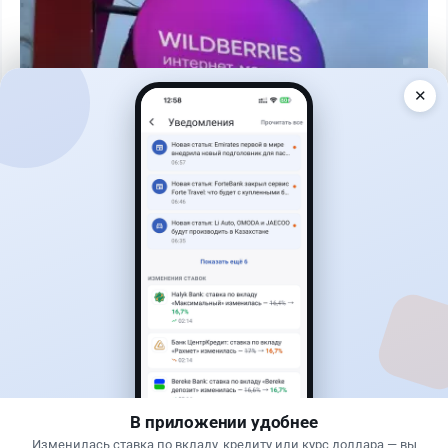
✕
Читать дальше →
0
0
0
0
Авто
Жанна Амирова
·
4 августа 2026 г., 16:11
Кому из автовладельцев придется заплатить
200 тысяч тенге
В приложении удобнее
Изменилась ставка по вкладу, кредиту или курс доллара — вы