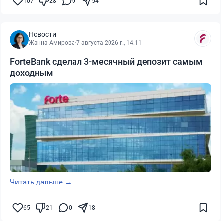
107
28
0
54
Новости
Жанна Амирова
·
7 августа 2026 г., 14:11
ForteBank сделал 3-месячный депозит самым
доходным
Читать дальше →
65
21
0
18