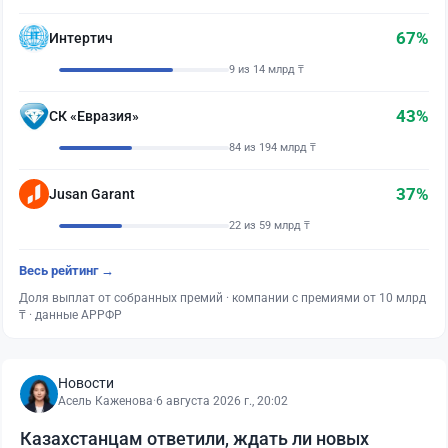
67%
Интертич
9 из 14 млрд ₸
43%
СК «Евразия»
84 из 194 млрд ₸
37%
Jusan Garant
22 из 59 млрд ₸
Весь рейтинг →
Доля выплат от собранных премий · компании с премиями от 10 млрд
₸ · данные АРРФР
Новости
Асель Каженова
·
6 августа 2026 г., 20:02
Казахстанцам ответили, ждать ли новых