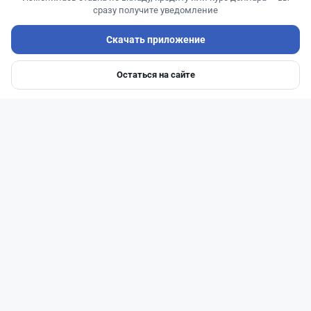
сразу получите уведомление
Скачать приложение
Остаться на сайте
Главная
Депозиты
Ипотеки
Авто
Войти
Меню
Читать дальше →
40
13
0
11
Новости
Жанна Амирова
·
7 августа 2026 г., 14:32
Сервисы ВТБ не будут работать почти пять
часов