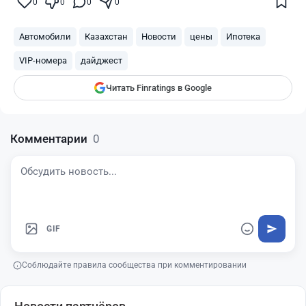
Поставьте галочку рядом с
Finratings.kz
0
0
0
0
— и наши материалы будут чаще
показываться вам
Автомобили
Казахстан
Новости
цены
Ипотека
Finratings
finratings.kz
VIP-номера
дайджест
Читать Finratings в Google
Комментарии
0
GIF
Соблюдайте правила сообщества при комментировании