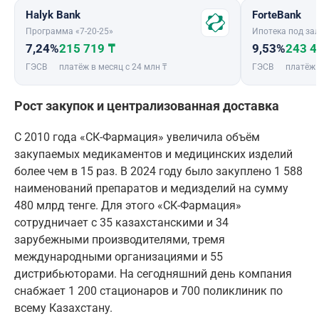
Halyk Bank
ForteBank
Программа «7-20-25»
Ипотека под зал
7,24%
215 719 ₸
9,53%
243 4
ГЭСВ
платёж в месяц с 24 млн ₸
ГЭСВ
платёж 
Рост закупок и централизованная доставка
С 2010 года «СК-Фармация» увеличила объём
закупаемых медикаментов и медицинских изделий
более чем в 15 раз. В 2024 году было закуплено 1 588
наименований препаратов и медизделий на сумму
480 млрд тенге. Для этого «СК-Фармация»
сотрудничает с 35 казахстанскими и 34
зарубежными производителями, тремя
международными организациями и 55
дистрибьюторами. На сегодняшний день компания
снабжает 1 200 стационаров и 700 поликлиник по
всему Казахстану.