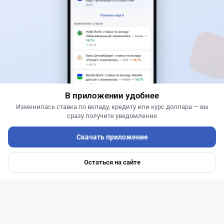
Новости
Жанна Амирова
·
6 августа 2026 г., 12:14
Залог за визу потребуют США: коснется ли это
казахстанцев
В приложении удобнее
Изменилась ставка по вкладу, кредиту или курс доллара — вы
сразу получите уведомление
Скачать приложение
Остаться на сайте
Главная
Депозиты
Ипотеки
Авто
Войти
Меню
Читать дальше →
0
0
0
0