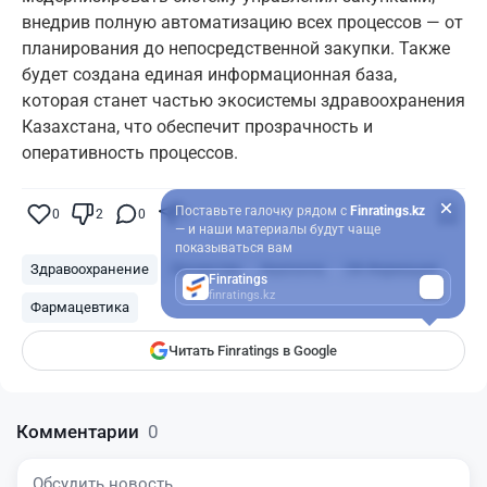
внедрив полную автоматизацию всех процессов — от
планирования до непосредственной закупки. Также
будет создана единая информационная база,
которая станет частью экосистемы здравоохранения
Казахстана, что обеспечит прозрачность и
оперативность процессов.
Поставьте галочку рядом с
Finratings.kz
0
2
0
0
— и наши материалы будут чаще
показываться вам
Здравоохранение
Лекарства
Казпочта
СК-Фармация
Finratings
finratings.kz
Фармацевтика
Читать Finratings в Google
Комментарии
0