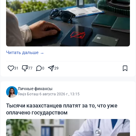
Читать дальше →
31
77
0
29
Личные финансы
Теңіз Боташ
·
6 августа 2026 г., 13:15
Тысячи казахстанцев платят за то, что уже
оплачено государством