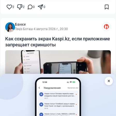
2
2
0
0
Банки
Теңіз Боташ
·
4 августа 2026 г., 20:30
Как сохранить экран Kaspi.kz, если приложение
запрещает скриншоты
✕
Читать дальше →
50
13
0
21