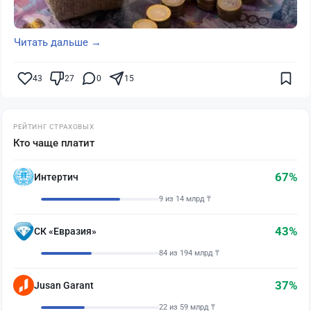
Читать дальше →
43
27
0
15
РЕЙТИНГ СТРАХОВЫХ
Кто чаще платит
67%
Интертич
9 из 14 млрд ₸
43%
СК «Евразия»
84 из 194 млрд ₸
37%
Jusan Garant
22 из 59 млрд ₸