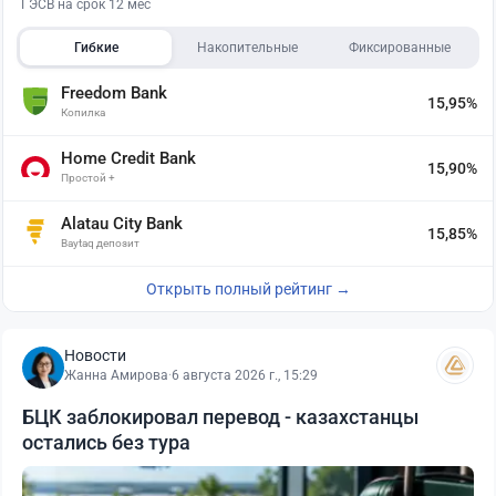
ГЭСВ на срок 12 мес
Гибкие
Накопительные
Фиксированные
Freedom Bank
15,95%
Копилка
Home Credit Bank
15,90%
Простой +
Alatau City Bank
15,85%
Baytaq депозит
Открыть полный рейтинг →
Новости
Жанна Амирова
·
6 августа 2026 г., 15:29
БЦК заблокировал перевод - казахстанцы
остались без тура