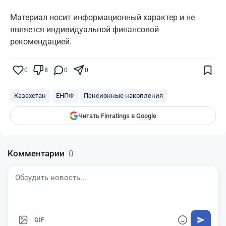
Материал носит информационный характер и не
является индивидуальной финансовой
рекомендацией.
Поставьте галочку рядом с
Finratings.kz
— и наши материалы будут чаще
показываться вам
0
8
0
0
Finratings
finratings.kz
Казахстан
ЕНПФ
Пенсионные накопления
Читать Finratings в Google
Комментарии
0
GIF