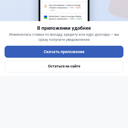
Той в минус: почему свадьба в Казахстане
больше не окупается
В приложении удобнее
Изменилась ставка по вкладу, кредиту или курс доллара — вы
сразу получите уведомление
Скачать приложение
Остаться на сайте
Главная
Депозиты
Ипотеки
Авто
Войти
Меню
Читать дальше →
1
0
0
1
Новости
Жанна Амирова
·
7 августа 2026 г., 16:11
Home Credit Bank урезал ставки по депозитам