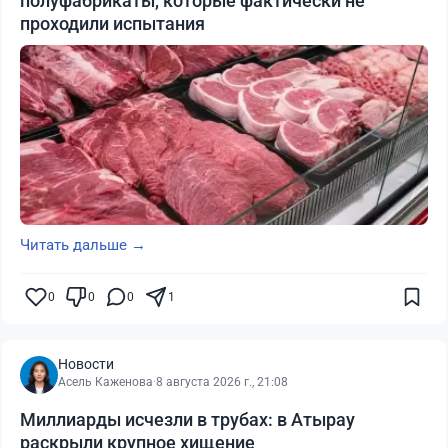
полуфабрикаты, которые фактически не
проходили испытания
Читать дальше →
0
0
0
1
Новости
Асель Каженова
·
8 августа 2026 г., 21:08
Миллиарды исчезли в трубах: в Атырау
раскрыли крупное хищение