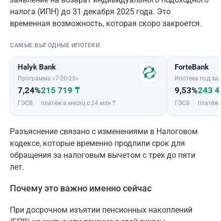
налога (ИПН) до 31 декабря 2025 года. Это
временная возможность, которая скоро закроется.
САМЫЕ ВЫГОДНЫЕ ИПОТЕКИ
Halyk Bank
ForteBank
Программа «7-20-25»
Ипотека под зал
7,24%
215 719 ₸
9,53%
243 4
ГЭСВ
платёж в месяц с 24 млн ₸
ГЭСВ
платёж 
Разъяснение связано с изменениями в Налоговом
кодексе, которые временно продлили срок для
обращения за налоговым вычетом с трех до пяти
лет.
Почему это важно именно сейчас
При досрочном изъятии пенсионных накоплений