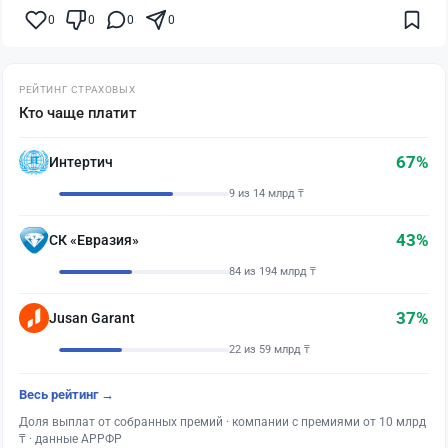
0
0
0
0
РЕЙТИНГ СТРАХОВЫХ
Кто чаще платит
67%
Интертич
9 из 14 млрд ₸
43%
СК «Евразия»
84 из 194 млрд ₸
37%
Jusan Garant
22 из 59 млрд ₸
Весь рейтинг →
Доля выплат от собранных премий · компании с премиями от 10 млрд
₸ · данные АРРФР