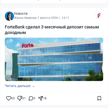
Новости
Жанна Амирова
·
7 августа 2026 г., 14:11
ForteBank сделал 3-месячный депозит самым
доходным
Читать дальше →
65
21
0
18