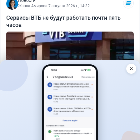
Новости
Жанна Амирова
·
7 августа 2026 г., 14:32
Сервисы ВТБ не будут работать почти пять
часов
✕
Читать дальше →
0
0
0
0
Новости
Жанна Амирова
·
7 августа 2026 г., 16:52