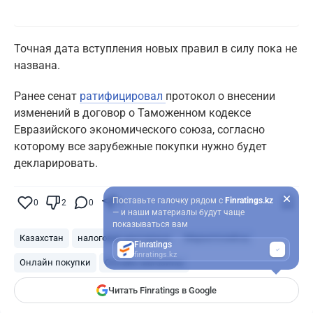
Точная дата вступления новых правил в силу пока не
названа.
Ранее сенат
ратифицировал
протокол о внесении
изменений в договор о Таможенном кодексе
Евразийского экономического союза, согласно
которому все зарубежные покупки нужно будет
декларировать.
Поставьте галочку рядом с
Finratings.kz
0
2
0
0
— и наши материалы будут чаще
показываться вам
Казахстан
налоговая деклараци
Маркетплейсы
Finratings
finratings.kz
Онлайн покупки
Онлайн магазины
Читать Finratings в Google