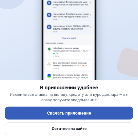
Читать дальше →
19
9
0
12
Банки
Жанна Амирова
·
4 августа 2026 г., 16:52
Предпринимателей в Казахстане "достали"
обзвоны банков: как от них отказаться
В приложении удобнее
Изменилась ставка по вкладу, кредиту или курс доллара — вы
сразу получите уведомление
Скачать приложение
Остаться на сайте
Главная
Депозиты
Ипотеки
Авто
Войти
Меню