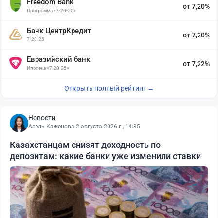
Freedom Bank
от 7,20%
Программа «7-20-25»
Банк ЦентрКредит
от 7,20%
7-20-25
Евразийский банк
от 7,22%
Ипотека «7-20-25»
Открыть полный рейтинг →
Новости
Асель Каженова
·
2 августа 2026 г., 14:35
Казахстанцам снизят доходность по
депозитам: какие банки уже изменили ставки