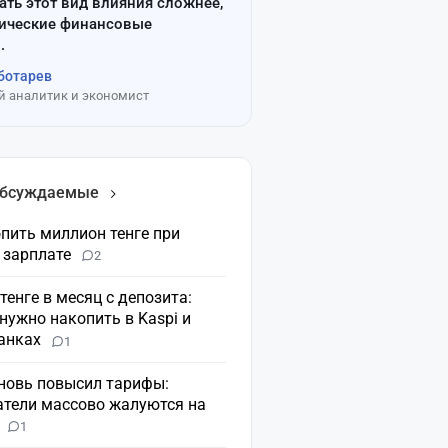
ать этот вид влияния сложнее,
сические финансовые
.
ботарев
 аналитик и экономист
обсуждаемые
пить миллион тенге при
 зарплате
2
 тенге в месяц с депозита:
нужно накопить в Kaspi и
банках
1
вновь повысил тарифы:
атели массово жалуются на
н
1