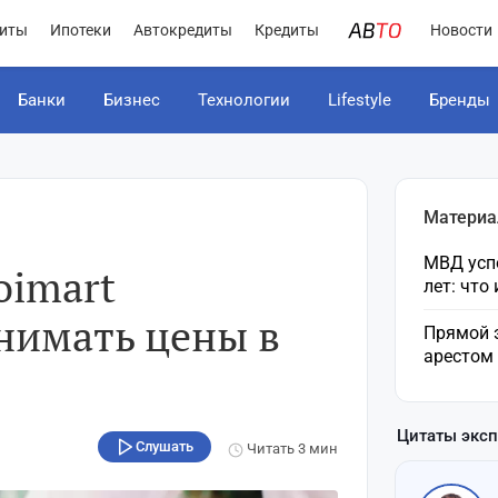
иты
Ипотеки
Автокредиты
Кредиты
Новости
Банки
Бизнес
Технологии
Lifestyle
Бренды
Материа
МВД усп
oimart
лет: что
нимать цены в
Прямой 
арестом
Цитаты экс
Слушать
Читать
3 мин