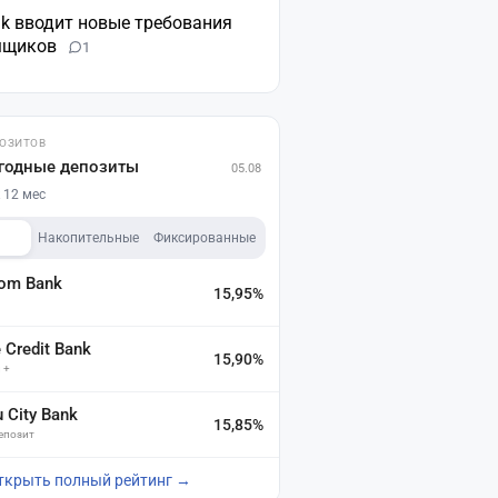
nk вводит новые требования
мщиков
1
ПОЗИТОВ
годные депозиты
05.08
 12 мес
Накопительные
Фиксированные
dom Bank
15,95%
а
Credit Bank
15,90%
 +
u City Bank
15,85%
депозит
ткрыть полный рейтинг →