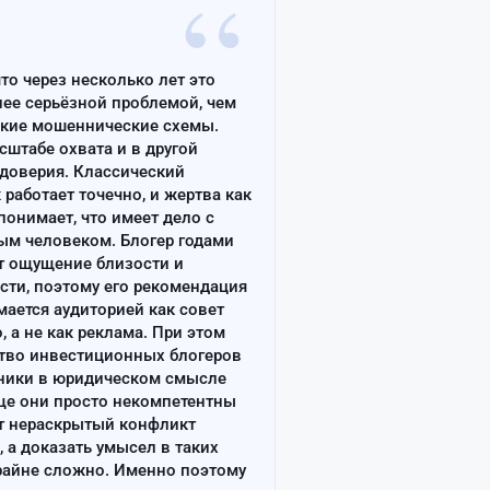
“
что через несколько лет это
лее серьёзной проблемой, чем
ские мошеннические схемы.
сштабе охвата и в другой
доверия. Классический
работает точечно, и жертва как
онимает, что имеет дело с
ым человеком. Блогер годами
т ощущение близости и
сти, поэтому его рекомендация
ается аудиторией как совет
, а не как реклама. При этом
тво инвестиционных блогеров
ники в юридическом смысле
ще они просто некомпетентны
т нераскрытый конфликт
, а доказать умысел в таких
райне сложно. Именно поэтому