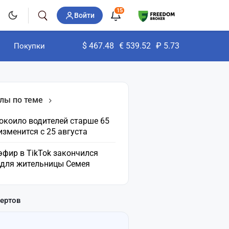
15
Войти
$
467.48
€
539.52
₽
5.73
Покупки
лы по теме
окоило водителей старше 65
 изменится с 25 августа
эфир в TikTok закончился
 для жительницы Семея
пертов