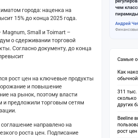
регулиров
чем клас
иматом города: наценка на
пирамиды
сит 15% до конца 2025 года.
Андрей Че
Финансовый
 Magnum, Small и Toimart –
дум о сдерживании торговой
кты. Согласно документу, до конца
 превысит
Самые 
Как нако
лся рост цен на ключевые продукты
обычной
подорожание и повышение
311 тыс.
ние на рынок, поэтому власти
сколько 
м и предложили торговым сетям
других 
зации.
Beeline 
, соглашение направлено на
пользов
рост це
езкого роста цен. Подписание