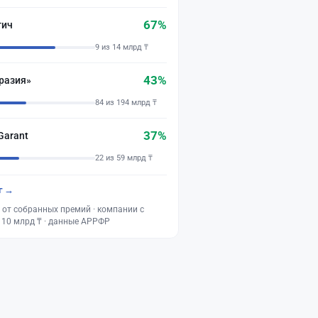
67%
тич
9 из 14 млрд ₸
43%
разия»
84 из 194 млрд ₸
37%
Garant
22 из 59 млрд ₸
г →
 от собранных премий · компании с
 10 млрд ₸ · данные АРРФР