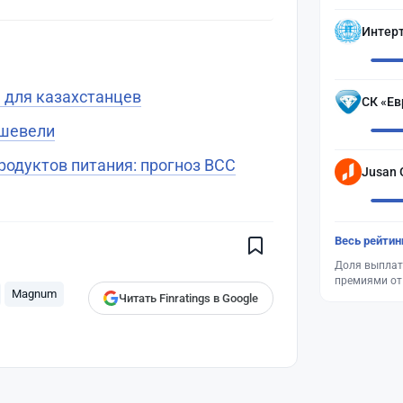
Интер
 для казахстанцев
СК «Ев
ешевели
одуктов питания: прогноз BCC
Jusan 
Поставьте галочку рядом с
Finratings.kz
— и наши материалы
будут чаще показываться вам
Finratings
Весь рейтин
finratings.kz
Доля выплат
премиями от
Magnum
Читать Finratings в Google