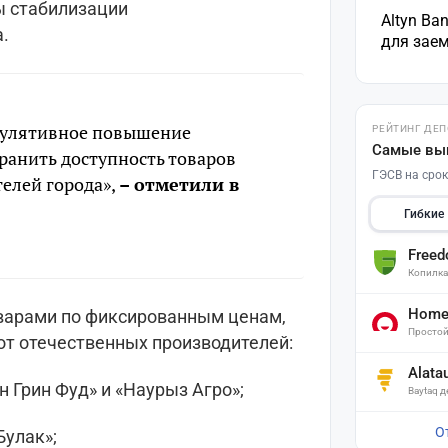
ы стабилизации
Altyn Ba
.
для зае
екулятивное повышение
РЕЙТИНГ ДЕ
Самые вы
ранить доступность товаров
ГЭСВ на срок
елей города»,
– отметили в
Гибкие
Free
Копилк
Home 
варами по фиксированным ценам,
Простой
от отечественных производителей:
Alata
н Грин Фуд» и «Наурыз Агро»;
Baytaq 
О
Булак»;