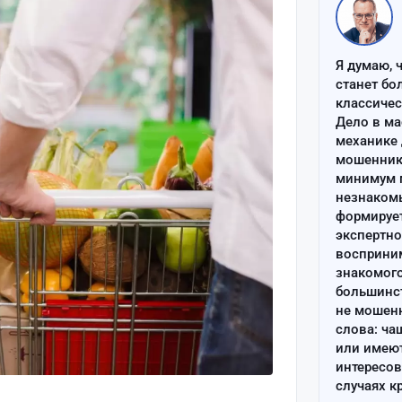
Я думаю, 
станет бо
классиче
Дело в ма
механике 
мошенник 
минимум п
незнаком
формируе
экспертно
восприним
знакомого
большинс
не мошен
слова: ча
или имею
интересов
случаях к