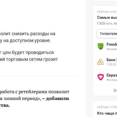
РЕЙТИНГ ИПО
Самые вы
ГЭСВ «от», 
волит снизить расходы на
Госпрогра
у на доступном уровне.
Free
Програм
г цен будет проводиться
ий торговым сетям грозят
Банк
7-20-25
Евра
Ипотека
работа с ретейлерами позволит
О
в зимний период»,
– добавили
тва.
РЕЙТИНГ СТР
Кто чаще 