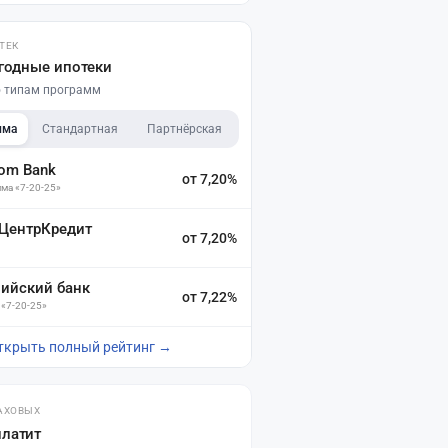
ТЕК
годные ипотеки
по типам программ
мма
Стандартная
Партнёрская
dom Bank
от 7,20%
ма «7-20-25»
 ЦентрКредит
от 7,20%
зийский банк
от 7,22%
 «7-20-25»
ткрыть полный рейтинг →
АХОВЫХ
платит