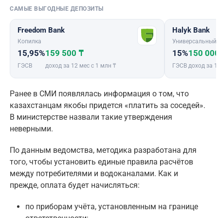
САМЫЕ ВЫГОДНЫЕ ДЕПОЗИТЫ
Freedom Bank
Halyk Bank
Копилка
Универсальный
15,95%
159 500 ₸
15%
150 00
ГЭСВ
доход за 12 мес с 1 млн ₸
ГЭСВ
доход за 1
Ранее в СМИ появлялась информация о том, что
казахстанцам якобы придется «платить за соседей».
В министерстве назвали такие утверждения
неверными.
По данным ведомства, методика разработана для
того, чтобы установить единые правила расчётов
между потребителями и водоканалами. Как и
прежде, оплата будет начисляться:
по приборам учёта, установленным на границе