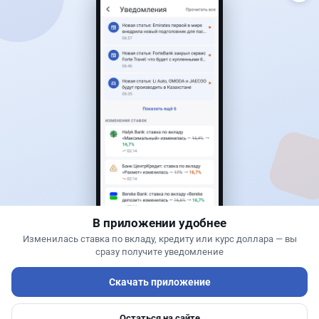
Читать дальше →
31
77
0
29
Новости
Жанна Амирова
·
6 августа 2026 г., 16:11
Евро-2 вернули в России - пустят ли старый
бензин в Казахстан
В приложении удобнее
Изменилась ставка по вкладу, кредиту или курс доллара — вы
сразу получите уведомление
Скачать приложение
Остаться на сайте