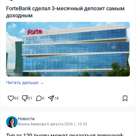
ForteBank сделал 3-месячный депозит самым
доходным
Читать дальше →
65
21
0
18
Новости
Жанна Амирова
·
6 августа 2026 г., 12:53
Тур за 120 тысяч может оказаться ловушкой: