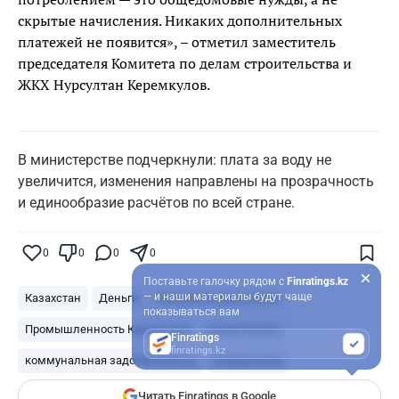
скрытые начисления. Никаких дополнительных
платежей не появится», – отметил заместитель
председателя Комитета по делам строительства и
ЖКХ Нурсултан Керемкулов.
В министерстве подчеркнули: плата за воду не
увеличится, изменения направлены на прозрачность
и единообразие расчётов по всей стране.
0
0
0
0
Поставьте галочку рядом с
Finratings.kz
— и наши материалы будут чаще
Казахстан
Деньги
коммунальные услуги
показываться вам
Промышленность Казахстана
казахстанцы
Finratings
finratings.kz
коммунальная задолженность
коммуналка
Читать Finratings в Google