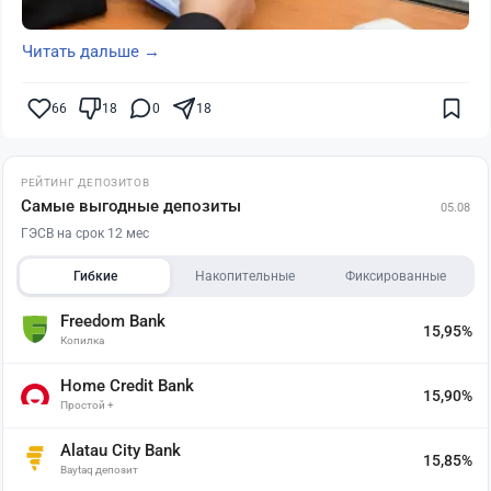
Читать дальше →
66
18
0
18
РЕЙТИНГ ДЕПОЗИТОВ
Самые выгодные депозиты
05.08
ГЭСВ на срок 12 мес
Гибкие
Накопительные
Фиксированные
Freedom Bank
15,95%
Копилка
Home Credit Bank
15,90%
Простой +
Alatau City Bank
15,85%
Baytaq депозит