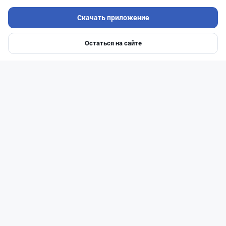
Скачать приложение
Остаться на сайте
Главная
Депозиты
Ипотеки
Авто
Войти
Меню
Читать дальше →
51
13
0
21
Новости
Жанна Амирова
·
4 августа 2026 г., 10:17
Въезд в Казахстан изменят: иностранцам
понадобится разрешение