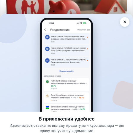
✕
Читать дальше →
30
76
0
25
Банки
Теңіз Боташ
·
4 августа 2026 г., 20:30
Как сохранить экран Kaspi.kz, если приложение
запрещает скриншоты
В приложении удобнее
Изменилась ставка по вкладу, кредиту или курс доллара — вы
сразу получите уведомление