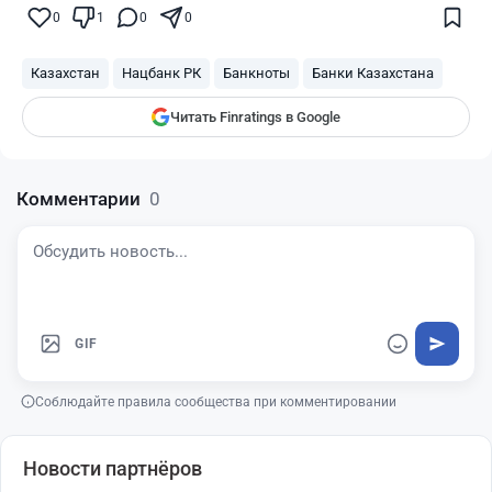
показываться вам
0
1
0
0
Finratings
finratings.kz
Казахстан
Нацбанк РК
Банкноты
Банки Казахстана
Читать Finratings в Google
Комментарии
0
GIF
Соблюдайте правила сообщества при комментировании