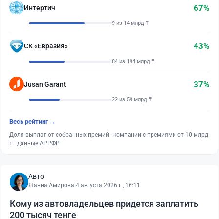
67%
Интертич
9 из 14 млрд ₸
43%
СК «Евразия»
84 из 194 млрд ₸
37%
Jusan Garant
22 из 59 млрд ₸
Весь рейтинг →
Доля выплат от собранных премий · компании с премиями от 10 млрд
₸ · данные АРРФР
Авто
Жанна Амирова
·
4 августа 2026 г., 16:11
Кому из автовладельцев придется заплатить
200 тысяч тенге