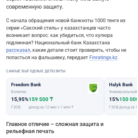
современную защиту.
С начала обращения новой банкноты 1000 тенге из
серии «Сакский стиль» у казахстанцев часто
возникает вопрос: как убедиться, что купюра
подлинная? Национальный банк Казахстана
рассказал
, какие детали стоит проверить, чтобы не
попасться на фальшивку, передает
Finratings.kz
.
САМЫЕ ВЫГОДНЫЕ ДЕПОЗИТЫ
Freedom Bank
Halyk Bank
Копилка
Универсальный
15,95%
159 500 ₸
15%
150 00
ГЭСВ
доход за 12 мес с 1 млн ₸
ГЭСВ
доход за 1
Главное отличие – сложная защита и
рельефная печать