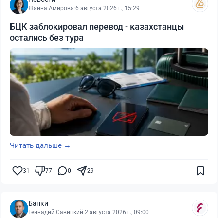
Жанна Амирова
·
6 августа 2026 г., 15:29
БЦК заблокировал перевод - казахстанцы
остались без тура
Читать дальше →
31
77
0
29
Банки
Геннадий Савицкий
·
2 августа 2026 г., 09:00