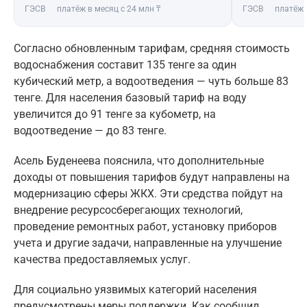
ГЭСВ
платёж в месяц с 24 млн ₸
ГЭСВ
платёж 
Согласно обновленным тарифам, средняя стоимость
водоснабжения составит 135 тенге за один
кубический метр, а водоотведения — чуть больше 83
тенге. Для населения базовый тариф на воду
увеличится до 91 тенге за кубометр, на
водоотведение — до 83 тенге.
Асель Буденеева пояснила, что дополнительные
доходы от повышения тарифов будут направлены на
модернизацию сферы ЖКХ. Эти средства пойдут на
внедрение ресурсосберегающих технологий,
проведение ремонтных работ, установку приборов
учета и другие задачи, направленные на улучшение
качества предоставляемых услуг.
Для социально уязвимых категорий населения
предусмотрены меры поддержки. Как сообщил