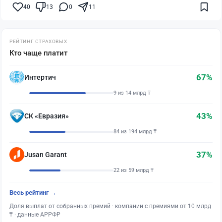
40
13
0
11
РЕЙТИНГ СТРАХОВЫХ
Кто чаще платит
67%
Интертич
9 из 14 млрд ₸
43%
СК «Евразия»
84 из 194 млрд ₸
37%
Jusan Garant
22 из 59 млрд ₸
Весь рейтинг →
Доля выплат от собранных премий · компании с премиями от 10 млрд
₸ · данные АРРФР