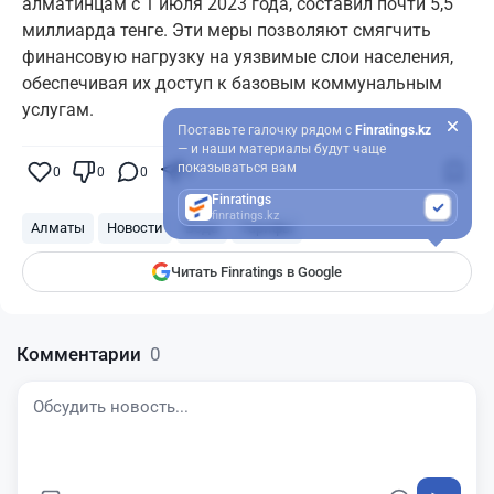
алматинцам с 1 июля 2023 года, составил почти 5,5
миллиарда тенге. Эти меры позволяют смягчить
финансовую нагрузку на уязвимые слои населения,
обеспечивая их доступ к базовым коммунальным
услугам.
Поставьте галочку рядом с
Finratings.kz
— и наши материалы будут чаще
показываться вам
0
0
0
0
Finratings
finratings.kz
Алматы
Новости
Вода
Тарифы
Читать Finratings в Google
Комментарии
0