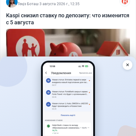
Теңіз Боташ
·
3 августа 2026 г., 12:35
Kaspi снизил ставку по депозиту: что изменится
с 5 августа
✕
Читать дальше →
29
76
0
25
Новости
Жанна Амирова
·
6 августа 2026 г., 11:35