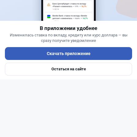
Kaspi Alaqan не распознал ладонь в нескольких
магазинах: что произошло
В приложении удобнее
Изменилась ставка по вкладу, кредиту или курс доллара — вы
сразу получите уведомление
Скачать приложение
Остаться на сайте
Главная
Депозиты
Ипотеки
Авто
Войти
Меню
Читать дальше →
2
2
0
0
Банки
Теңіз Боташ
·
4 августа 2026 г., 20:30
Как сохранить экран Kaspi.kz, если приложение