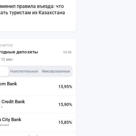
зменил правила въезда: что
ать туристам из Казахстана
ПОЗИТОВ
годные депозиты
05.08
 12 мес
Накопительные
Фиксированные
dom Bank
15,95%
а
Credit Bank
15,90%
 +
u City Bank
15,85%
депозит