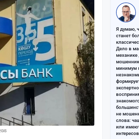
Я думаю, 
станет бо
классиче
Дело в ма
механике 
мошенник 
минимум п
незнаком
формируе
экспертно
восприним
знакомого
большинс
не мошен
слова: ча
или имею
2GIS
интересов