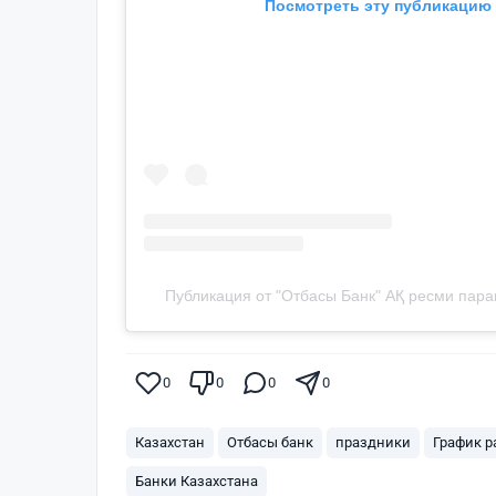
Посмотреть эту публикацию 
Публикация от "Отбасы Банк" АҚ ресми пар
0
0
0
0
Казахстан
Отбасы банк
праздники
График р
Банки Казахстана