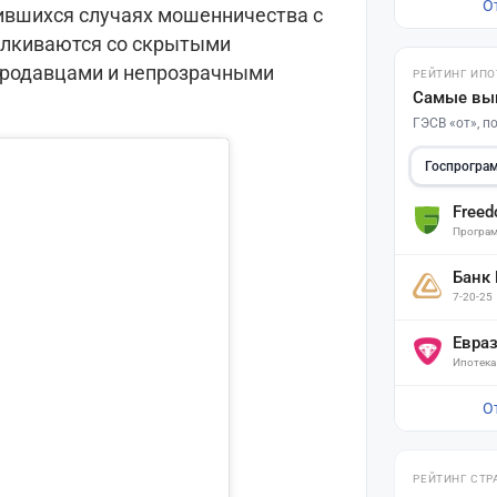
О
ившихся случаях мошенничества с
алкиваются со скрытыми
продавцами и непрозрачными
РЕЙТИНГ ИПО
Самые вы
ГЭСВ «от», 
Госпрогра
Free
Програм
Банк
7-20-25
Евра
Ипотека
О
РЕЙТИНГ СТР