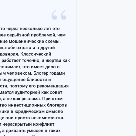
“
что через несколько лет это
лее серьёзной проблемой, чем
ские мошеннические схемы.
сштабе охвата и в другой
доверия. Классический
работает точечно, и жертва как
онимает, что имеет дело с
ым человеком. Блогер годами
т ощущение близости и
сти, поэтому его рекомендация
ается аудиторией как совет
, а не как реклама. При этом
тво инвестиционных блогеров
ники в юридическом смысле
ще они просто некомпетентны
т нераскрытый конфликт
, а доказать умысел в таких