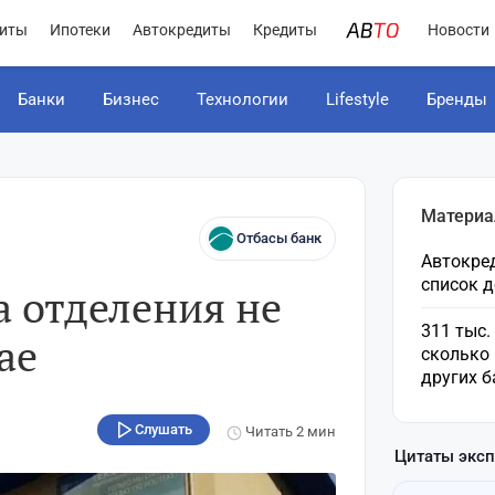
иты
Ипотеки
Автокредиты
Кредиты
Новости
Банки
Бизнес
Технологии
Lifestyle
Бренды
Материа
Отбасы банк
Автокред
список 
а отделения не
311 тыс.
ае
сколько 
других б
Слушать
Читать
2 мин
Цитаты экс