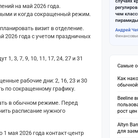
случаях к
ений на май 2026 года.
регулиров
ными и когда сокращенный режим.
чем клас
пирамиды
 планировать визит в отделение.
Андрей Че
й 2026 года с учетом праздничных
Финансовый
 3, 7, 9, 10, 11, 17, 24, 27 и 31
Самые 
Как нако
нные рабочие дни: 2, 16, 23 и 30
обычной
ать по сокращенному графику.
Beeline 
тать в обычном режиме. Перед
пользов
нить расписание нужного
рост це
Altyn Ba
для зае
то 1 мая 2026 года контакт-центр