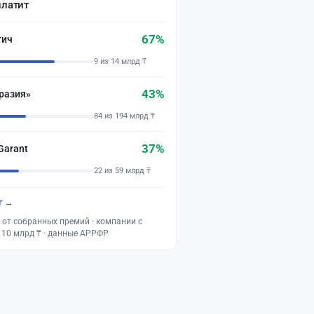
платит
67%
тич
9 из 14 млрд ₸
43%
разия»
84 из 194 млрд ₸
37%
Garant
22 из 59 млрд ₸
г →
 от собранных премий · компании с
 10 млрд ₸ · данные АРРФР