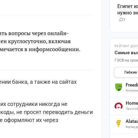
Египет и
нужно зн
1
ить вопросы через онлайн-
пен круглосуточно, включая
РЕЙТИНГ ДЕ
тмечается в информсообщении.
Самые вы
ГЭСВ на срок
Гибкие
нии банка, а также на сайтах
Free
Копилк
Home 
о их сотрудники никогда не
Простой
коды, не просят переводить деньги
не оформляют их через
Alata
Baytaq 