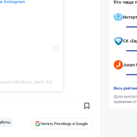
в Instagram
Кто чаще 
Интер
СК «Ев
Jusan 
ақшасы (@otbasy_bank_kz)
Поставьте галочку рядом с
Весь рейтин
Finratings.kz
— и наши материалы
будут чаще показываться вам
Доля выплат
премиями от
Finratings
finratings.kz
аботы
Читать Finratings в Google