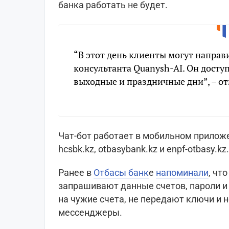
банка работать не будет.
“В этот день клиенты могут направ
консультанта Quanysh-AI. Он досту
выходные и праздничные дни”, – о
Чат-бот работает в мобильном приложе
hcsbk.kz, otbasybank.kz и enpf-otbasy.kz.
Ранее в
Отбасы банк
е
напоминали
, чт
запрашивают данные счетов, пароли и 
на чужие счета, не передают ключи и 
мессенджеры.