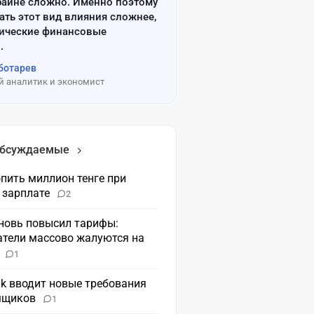
райне сложно. Именно поэтому
ать этот вид влияния сложнее,
сические финансовые
.
ботарев
 аналитик и экономист
обсуждаемые
пить миллион тенге при
 зарплате
2
вновь повысил тарифы:
атели массово жалуются на
н
1
nk вводит новые требования
мщиков
1