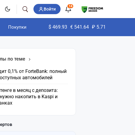
14
Войти
$
469.93
€
541.64
₽
5.71
Покупки
лы по теме
ит 0,1% от ForteBank: полный
доступных автомобилей
 тенге в месяц с депозита:
нужно накопить в Kaspi и
анках
пертов