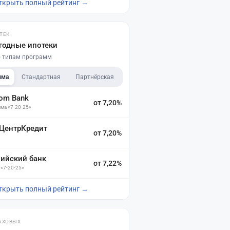
ткрыть полный рейтинг →
ТЕК
годные ипотеки
по типам программ
мма
Стандартная
Партнёрская
dom Bank
от 7,20%
ма «7-20-25»
 ЦентрКредит
от 7,20%
зийский банк
от 7,22%
 «7-20-25»
ткрыть полный рейтинг →
АХОВЫХ