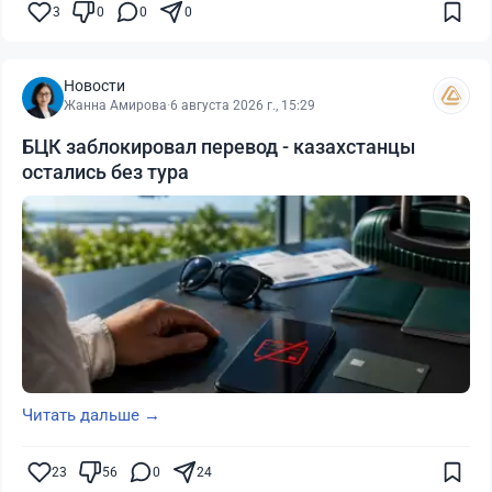
3
0
0
0
Новости
Жанна Амирова
·
6 августа 2026 г., 15:29
БЦК заблокировал перевод - казахстанцы
остались без тура
Читать дальше →
23
56
0
24