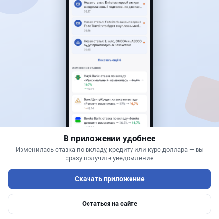
Читать дальше →
17
2
0
18
Новости
Жанна Амирова
·
4 августа 2026 г., 10:17
Въезд в Казахстан изменят: иностранцам
понадобится разрешение
В приложении удобнее
Изменилась ставка по вкладу, кредиту или курс доллара — вы
сразу получите уведомление
Скачать приложение
Остаться на сайте
Главная
Депозиты
Ипотеки
Авто
Войти
Меню