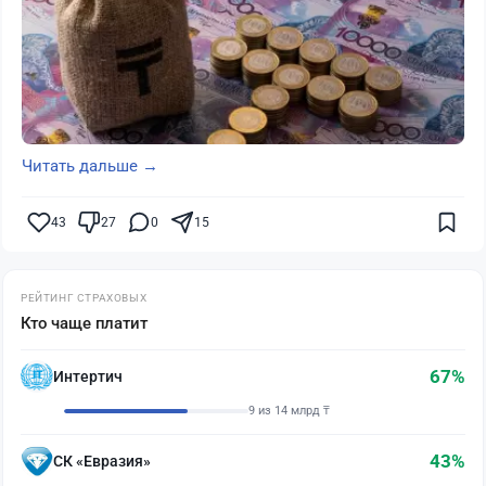
Читать дальше →
43
27
0
15
РЕЙТИНГ СТРАХОВЫХ
Кто чаще платит
67%
Интертич
9 из 14 млрд ₸
43%
СК «Евразия»