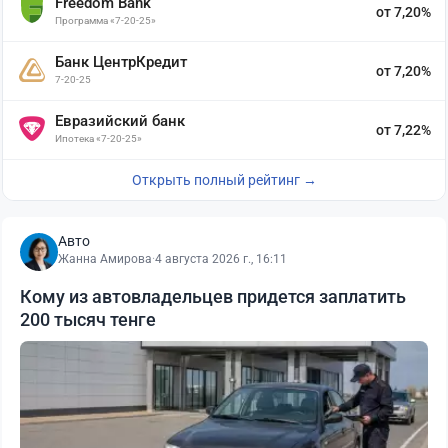
Freedom Bank
от 7,20%
Программа «7-20-25»
Банк ЦентрКредит
от 7,20%
7-20-25
Евразийский банк
от 7,22%
Ипотека «7-20-25»
Открыть полный рейтинг →
Авто
Жанна Амирова
·
4 августа 2026 г., 16:11
Кому из автовладельцев придется заплатить
200 тысяч тенге