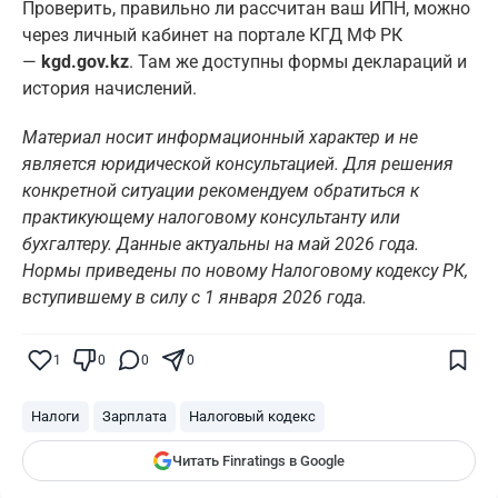
Проверить, правильно ли рассчитан ваш ИПН, можно
через личный кабинет на портале КГД МФ РК
—
kgd.gov.kz
. Там же доступны формы деклараций и
история начислений.
Материал носит информационный характер и не
является юридической консультацией. Для решения
конкретной ситуации рекомендуем обратиться к
практикующему налоговому консультанту или
бухгалтеру. Данные актуальны на май 2026 года.
Нормы приведены по новому Налоговому кодексу РК,
вступившему в силу с 1 января 2026 года.
Поставьте галочку рядом с
Finratings.kz
— и наши материалы будут чаще
показываться вам
1
0
0
0
Finratings
finratings.kz
Налоги
Зарплата
Налоговый кодекс
Читать Finratings в Google