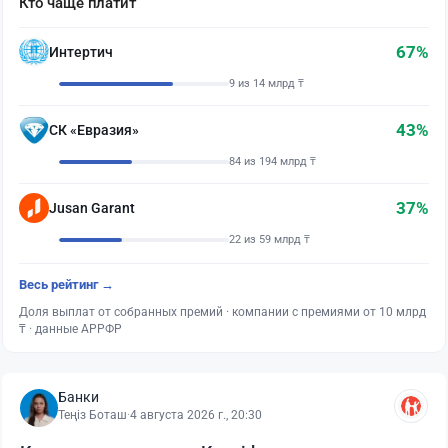
Кто чаще платит
67%
Интертич
9 из 14 млрд ₸
43%
СК «Евразия»
84 из 194 млрд ₸
37%
Jusan Garant
22 из 59 млрд ₸
Весь рейтинг →
Доля выплат от собранных премий · компании с премиями от 10 млрд
₸ · данные АРРФР
Банки
Теңіз Боташ
·
4 августа 2026 г., 20:30