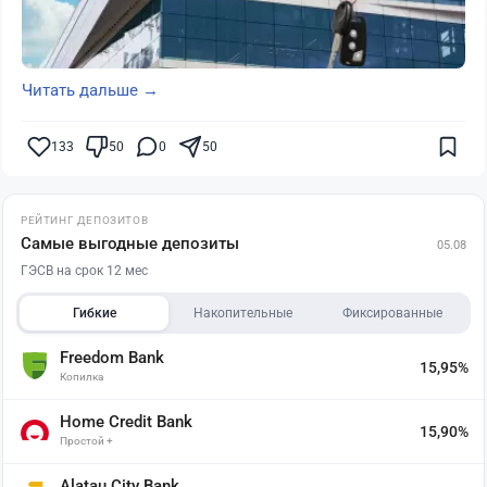
Читать дальше →
133
50
0
50
РЕЙТИНГ ДЕПОЗИТОВ
Самые выгодные депозиты
05.08
ГЭСВ на срок 12 мес
Гибкие
Накопительные
Фиксированные
Freedom Bank
15,95%
Копилка
Home Credit Bank
15,90%
Простой +
Alatau City Bank