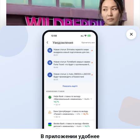
✕
Читать дальше →
19
9
0
12
Банки
Жанна Амирова
·
4 августа 2026 г., 16:52
Предпринимателей в Казахстане "достали"
обзвоны банков: как от них отказаться
В приложении удобнее