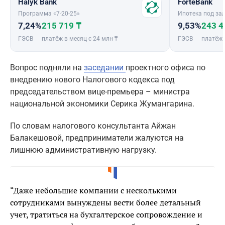
Halyk Bank
ForteBank
Программа «7-20-25»
Ипотека под зал
7,24%
215 719 ₸
9,53%
243 4
ГЭСВ
платёж в месяц с 24 млн ₸
ГЭСВ
платёж 
Вопрос подняли на
заседании
проектного офиса по
внедрению нового Налогового кодекса под
председательством вице-премьера – министра
национальной экономики Серика Жумангарина.
По словам налогового консультанта Айжан
Балакешовой, предприниматели жалуются на
лишнюю административную нагрузку.
“Даже небольшие компании с несколькими
сотрудниками вынуждены вести более детальный
учет, тратиться на бухгалтерское сопровождение и