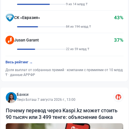
9 из 14 млрд ₸
43%
СК «Евразия»
84 из 194 млрд ₸
37%
Jusan Garant
22 из 59 млрд ₸
Весь рейтинг →
Доля выплат от собранных премий · компании с премиями от 10 млрд
₸ · данные АРРФР
Банки
Теңіз Боташ
·
7 августа 2026 г., 13:00
Почему перевод через Kaspi.kz может стоить
90 тысяч или 3 499 тенге: объяснение банка