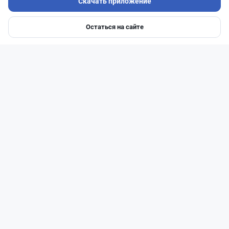
Скачать приложение
Остаться на сайте
Главная
Депозиты
Ипотеки
Авто
Войти
Меню
Читать дальше →
14
51
0
23
Новости
Жанна Амирова
·
7 августа 2026 г., 16:52
Той в минус: почему свадьба в Казахстане
больше не окупается