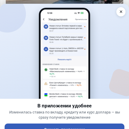
✕
Читать дальше →
40
13
0
11
Новости
Жанна Амирова
·
7 августа 2026 г., 16:11
Home Credit Bank урезал ставки по депозитам
В приложении удобнее
Изменилась ставка по вкладу, кредиту или курс доллара — вы
сразу получите уведомление