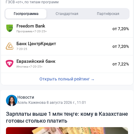
ГЭСВ «от», по типам программ
Госпрограмма
Стандартная
Партнёрская
Freedom Bank
от 7,20%
Программа «7-20-25»
Банк ЦентрКредит
от 7,20%
7-20-25
Евразийский банк
от 7,22%
Ипотека «7-20-25»
Открыть полный рейтинг →
Новости
Асель Каженова
·
8 августа 2026 г., 11:01
Зарплаты выше 1 млн теңге: кому в Казахстане
готовы столько платить