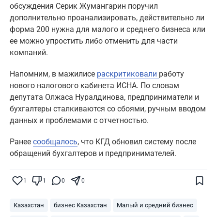
обсуждения Серик Жумангарин поручил
дополнительно проанализировать, действительно ли
форма 200 нужна для малого и среднего бизнеса или
ее можно упростить либо отменить для части
компаний.
Напомним, в мажилисе
раскритиковали
работу
нового налогового кабинета ИСНА. По словам
депутата Олжаса Нуралдинова, предприниматели и
бухгалтеры сталкиваются со сбоями, ручным вводом
данных и проблемами с отчетностью.
Ранее
сообщалось
, что КГД обновил систему после
обращений бухгалтеров и предпринимателей.
Поставьте галочку рядом с
Finratings.kz
1
1
0
0
— и наши материалы будут чаще
показываться вам
Казахстан
бизнес Казахстан
Малый и средний бизнес
Finratings
finratings.kz